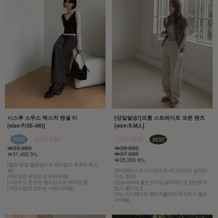
시스루 스무스 텍스처 텐셀 티
[당일발송!]프롬 스트레이트 코튼 팬츠
[size:F(55~66)]
[size:S,M,L]
￦33,000
￦39,000
￦37,000
￦31,400 5%
￦35,200 9%
[울과 텐셀 블렌딩으로 보드랍고 촉촉한 텍스
쳐]
[하이웨이스트 디자인으로 레그라인이 길어보
[여유로운 핏감으로 편안하게]
이는 효과]
[다양하고 은은한 컬러감으로 재미있게]
[군살커버에 좋은 와이드일자핏으로 편안하게
[자연스럽게 잡히는 셔링 디테일]
입기 좋아요:)]
[어느아이템과도 웨어러블하게 매치하기 좋은
아이템]