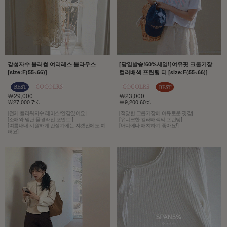
감성자수 블러썸 여리레스 블라우스
[당일발송!60%세일!]여유핏 크롭기장
[size:F(55~66)]
컬러배색 프린팅 티 [size:F(55~66)]
￦29,000
￦23,000
￦27,000 7%
￦9,200 60%
[전체 플라워자수 레이스/안감있어요]
[적당한 크롭기장에 여유로운 핏감]
[소매와 밑단 물결라인 포인트!]
[유니크한 컬러배색의 프린팅]
[여름내내 시원하게 간절기에는 쟈켓안에도 예
[어디에나 매치하기 좋아요!]
뻐요]