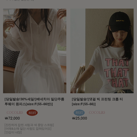
[당일발송!30%세일!]베네치아 밑단주름
[당일발송!]댓걸 빅 프린팅 크롭 티
투웨이 원피스[size:F(55~66반)]
[size:F(55~66)]
￦72,000
￦25,000
[잔잔하게 잡힌 셔링과 넥 중앙 스트링]
[어깨&소매 밑단 셔링도 잡혀있어요]
[안감이 내장]