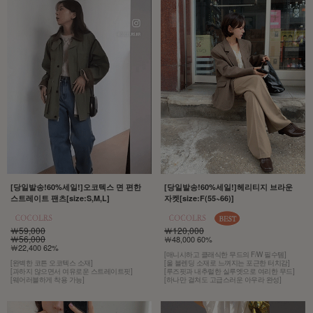
[당일발송!60%세일!]오코텍스 면 편한
[당일발송!60%세일!]헤리티지 브라운
스트레이트 팬츠[size:S,M,L]
자켓[size:F(55~66)]
￦59,000
￦120,000
￦56,000
￦48,000 60%
￦22,400 62%
[매니시하고 클래식한 무드의 F/W 필수템]
[완벽한 코튼 오코텍스 소재]
[울 블렌딩 소재로 느껴지는 포근한 터치감]
[과하지 않으면서 여유로운 스트레이트핏]
[루즈핏과 내추럴한 실루엣으로 여리한 무드]
[웨어러블하게 착용 가능]
[하나만 걸쳐도 고급스러운 아우라 완성]