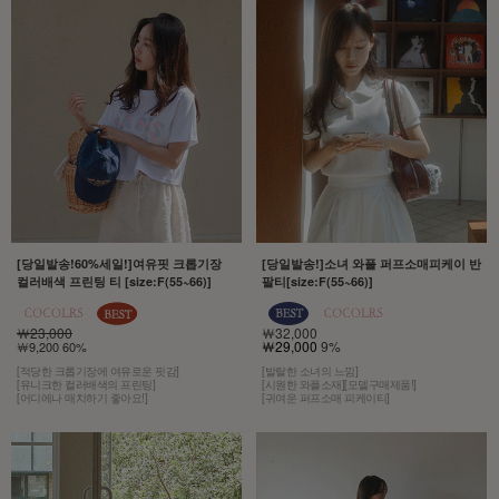
[당일발송!60%세일!]여유핏 크롭기장
[당일발송!]소녀 와플 퍼프소매피케이 반
컬러배색 프린팅 티 [size:F(55~66)]
팔티[size:F(55~66)]
￦23,000
￦32,000
￦29,000
9%
￦9,200 60%
[적당한 크롭기장에 여유로운 핏감]
[발랄한 소녀의 느낌]
[유니크한 컬러배색의 프린팅]
[시원한 와플소재][모델구매제품!]
[어디에나 매치하기 좋아요!]
[귀여운 퍼프소매 피케이티]