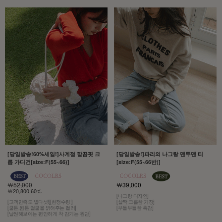
[당일발송!60%세일!]사계절 깔끔핏 크
[당일발송!]파리의 나그랑 맨투맨 티
롭 가디건[size:F(55~66)]
[size:F(55~66반)]
￦52,000
￦39,000
￦20,800 60%
[나그랑 디자인]
[고객만족도 별다섯!][한정수량!]
[살짝 크롭한 기장]
[쿨톤,윔톤 얼굴을 밝혀주는 컬러]
[부들부들한 촉감]
[날씬해보이는 편안하게 착 감기는 원단]