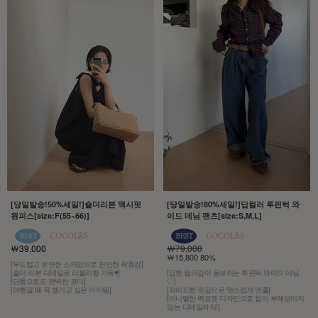
[당일발송!50%세일!]숄더리본 맥시핏
[당일발송!80%세일!]딥컬러 투핀턱 와
원피스[size:F(55~66)]
이드 데님 팬츠[size:S,M,L]
￦39,000
￦79,000
￦15,800 80%
[부드럽고 유연한 소재감으로 편안한 착용감]
[숄더 리본 디테일로 러블리함 가득♥]
[딥한 컬러감이 돋보이는 투핀턱 와이드 데님
[단품으로도 완벽한 코디]
♡]
[여행갈 때 꼭 챙기고 싶은 아이템]
[와이드한 핏감으로 멋스럽게 연출]
[미니멀한 백포켓 디자인으로 힙이 부해보이지
않는 디테일까지!]