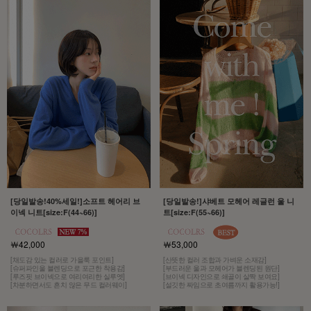
[당일발송!40%세일!]소프트 헤어리 브
[당일발송!]샤베트 모헤어 레글런 울 니
이넥 니트[size:F(44~66)]
트[size:F(55~66)]
￦42,000
￦53,000
[채도감 있는 컬러로 가을룩 포인트]
[산뜻한 컬러 조합과 가벼운 소재감]
[슈퍼파인울 블렌딩으로 포근한 착용감]
[부드러운 울과 모헤어가 블렌딩된 원단]
[루즈핏 브이넥으로 여리여리한 실루엣]
[브이넥 디자인으로 쇄골이 살짝 보여요]
[차분하면서도 흔치 않은 무드 컬러웨이]
[설깃한 짜임으로 초여름까지 활용가능!]