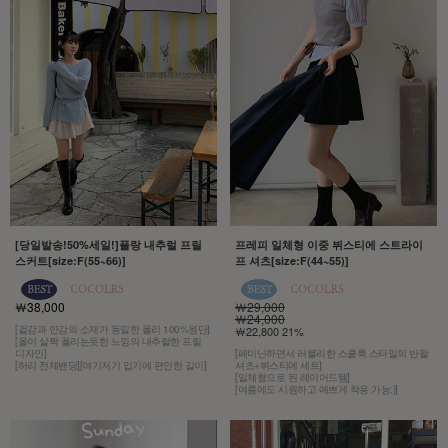
[당일발송!50%세일!]플랑 내추럴 프릴
프레피 일체형 이중 뷔스티에 스트라이
스커트[size:F(55~66)]
프 셔츠[size:F(44~55)]
￦38,000
￦29,000
￦24,000
[겉감과 안감의 소재가 동일한 폴리 100%원단]
￦22,800 21%
[올이 살짝 풀리는듯한 느낌의 내추럴한 프릴
디자인]
[페미닌하면서 러블리한 스쿨룩 스타일의 반팔
[허리 전체밴딩][여기저기 입기에 편안한 길이]
셔츠+뷔스티에 세트]
[일체형으로 된 레이어드템]
[여름에도 시원하고 예쁘게 착용 가능:)]