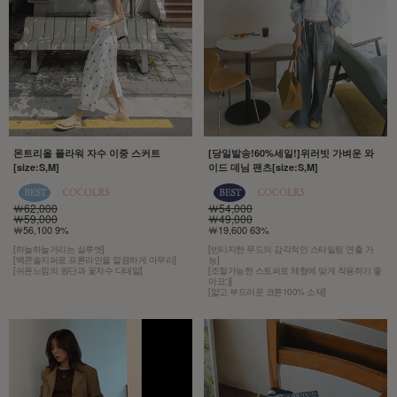
몬트리올 플라워 자수 이중 스커트
[당일발송!60%세일!]위러빗 가벼운 와
[size:S,M]
이드 데님 팬츠[size:S,M]
￦62,000
￦54,000
￦59,000
￦49,000
￦56,100 9%
￦19,600 63%
[하늘하늘거리는 실루엣]
[빈티지한 무드의 감각적인 스타일링 연출 가
[백콘솔지퍼로 프론라인을 깔끔하게 마무리]
능]
[쉬폰느낌의 원단과 꽃자수 디테일]
[조절가능한 스토퍼로 체형에 맞게 착용하기 좋
아요:)]
[얇고 부드러운 코튼100% 소재]