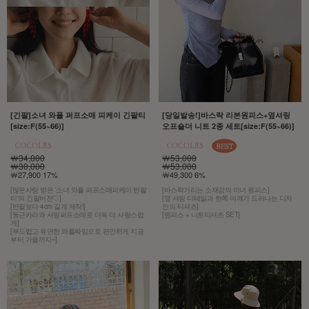
[긴팔]소녀 와플 퍼프소매 피케이 긴팔티
[당일발송!]바스락 리본원피스+옆셔링
[size:F(55~66)]
오프숄더 니트 2종 세트[size:F(55~66)]
￦34,000
￦53,000
￦30,000
￦53,000
￦27,900 17%
￦49,300 6%
[많은사랑 받은 '소녀 와플 퍼프소매피케이 반팔
[바스락거리는 소재감의 이너 원피스]
티'의 긴팔버전♡]
[옆 셔링 디테일과 한쪽 어깨가 드러나는 디자
[반팔보다 4cm 길게 제작!]
인의 티셔츠]
[둥근카라와 셔링퍼프소매로 더욱 더 사랑스럽
[원피스 + 니트티셔츠 SET]
게]
[부드럽고 유연한 와플짜임으로 편안하게 지금
부터 가을까지~]