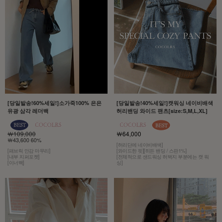
[당일발송!60%세일!]소가죽100% 은은
[당일발송!40%세일!]캣워싱 네이비배색
유광 삼각 레더백
허리밴딩 와이드 팬츠[size:S,M,L,XL]
￦109,000
￦64,000
￦43,600 60%
[허리단에 네이비배색]
[패브릭 안감 마무리]
[와이드한 핏][히든 밴딩 / 스판1%]
[내부 지퍼포켓]
[전체적으로 샌드워싱 허벅지 부분에는 캣 워
[이너백]
싱]