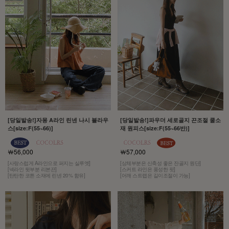
[당일발송!]자몽 A라인 린넨 나시 블라우
[당일발송!]파우더 세로골지 끈조절 쿨소
스[size:F(55~66)]
재 원피스[size:F(55~66반)]
￦56,000
￦57,000
[사랑스럽게 A라인으로 퍼지는 실루엣]
[상체부분은 신축성 좋은 잔골지 원단]
[넥라인 뒷부분 리본끈]
[스커트 라인은 풍성한 핏]
[탄탄한 코튼 소재에 린넨 20% 함유]
[어깨 스트랩은 길이조절이 가능]