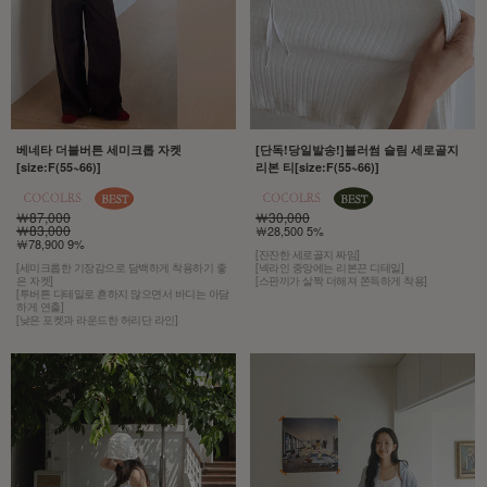
베네타 더블버튼 세미크롭 자켓
[단독!당일발송!]블러썸 슬림 세로골지
[size:F(55~66)]
리본 티[size:F(55~66)]
￦87,000
￦30,000
￦83,000
￦28,500 5%
￦78,900 9%
[잔잔한 세로골지 짜임]
[세미크롭한 기장감으로 담백하게 착용하기 좋
[넥라인 중앙에는 리본끈 디테일]
은 자켓]
[스판끼가 살짝 더해져 쫀득하게 착용]
[투버튼 디테일로 흔하지 않으면서 바디는 아담
하게 연출]
[낮은 포켓과 라운드한 허리단 라인]