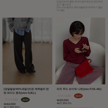
[군살커버에 좋은 와이드일자핏으로 편안하게
입기 좋아요:)]
[어느아이템과도 웨어러블하게 매치하기 좋은
아이템]
[당일발송!60%세일!]리든 매력컬러 탄
리치 무드 브이넥 니트[size:F(55~66)]
탄 와이드 팬츠[size:S,M,L]
￦29,000
￦27,600 5%
￦44,000
￦17,600 60%