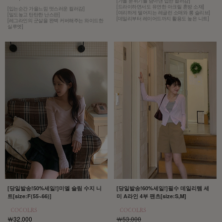
[가을 분위기를 담아낸 딥한 컬러감]
[드라이하면서도 유연한 아크릴 혼방 소재]
[입는순간 가을느낌 멋스러운 컬러감]
[여리하게 떨어지는 레글런 소매와 롱 슬리브]
[밀도높고 탄탄한 난스판]
[데일리부터 레이어드까지 활용도 높은 니트]
[레그라인의 군살을 완벽 커버해주는 와이드한
실루엣]
[당일발송!50%세일!]미엘 슬림 수지 니
[당일발송!60%세일!]필수 데일리템 세
트[size:F(55~66)]
미 A라인 4부 팬츠[size:S,M]
￦32,000
￦53,000