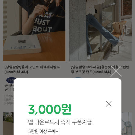
[당일발송!]홀리 포인트 배색레터링 티
[당일발송!60%세일]청순핏 연청 스판밴
[size:F(55~66)]
딩 부츠컷 팬츠[size:S,M,L]
￦15,000
￦43,000
￦14,300 5%
￦17,200 60%
[트렌디한 감성]
[모델구매제품!][무조건추천!]
[코튼100% 소재]
[허리는 히든 밴딩,스판이 3% 함유]
[네이비 컬러에 화이트 레터링]
[컬러는 4계절 내내 사랑받는 연청]