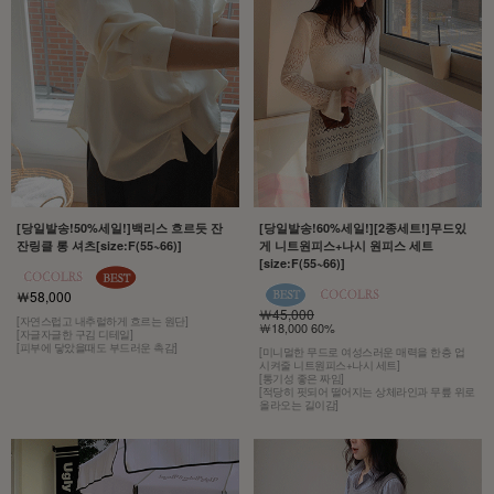
[당일발송!50%세일!]백리스 흐르듯 잔
[당일발송!60%세일!][2종세트!]무드있
잔링클 롱 셔츠[size:F(55~66)]
게 니트원피스+나시 원피스 세트
[size:F(55~66)]
￦58,000
￦45,000
[자연스럽고 내추럴하게 흐르는 원단]
￦18,000 60%
[자글자글한 구김 디테일]
[피부에 닿았을때도 부드러운 촉감]
[미니멀한 무드로 여성스러운 매력을 한층 업
시켜줄 니트원피스+나시 세트]
[통기성 좋은 짜임]
[적당히 핏되어 떨어지는 상체라인과 무릎 위로
올라오는 길이감]