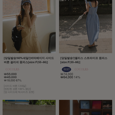
[당일발송!60%세일!]버터베이지 사이드
[당일발송!]앨리스 스트라이프 원피스
버튼 걸리쉬 원피스[size:F(55~66)]
[size:F(55~66)]
￦55,000
￦74,000
￦45,000
￦64,000
14%
￦18,000 67%
[사이드 버튼 디테일]
[탄탄한 코튼 100% 원단]
[양 사이드에 빅사이즈 포켓]