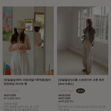
[당일발송!60% 피팅세일!1회착용]썸머
[당일발송!]프롬 스트레이트 코튼 팬츠
탄탄짜임 라이트 햇
[size:S,M,L]
￦37,000
￦39,000
￦37,000
￦14,800 60%
￦35,200 9%
[탄탄한 짜임]
[작은 얼굴을 만들어주는 챙 크기]
[하이웨이스트 디자인으로 레그라인이 길어보
[측면에는 작지만 블링한 포인트]
이는 효과]