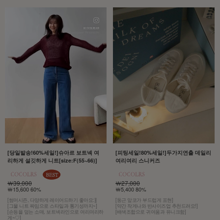
[당일발송!60%세일!]슈아르 보트넥 여
[피팅세일!80%세일!]두가지연출 데일리
리하게 설깃하게 니트[size:F(55~66)]
여리여리 스니커즈
￦39,000
￦27,000
￦15,600 60%
￦5,400 80%
[썸머시즌, 다양하게 레이어드하기 좋아요:)]
[둥근 앞코가 부드럽게 표현]
[그물 니트 짜임으로 스타일과 통기성까지~]
[약간 작게나와 반사이즈업 추천드려요!]
[손등을 덮는 소매, 보트넥라인으로 여리여리하
[배색조합으로 귀여움과 유니크함]
게~♡]