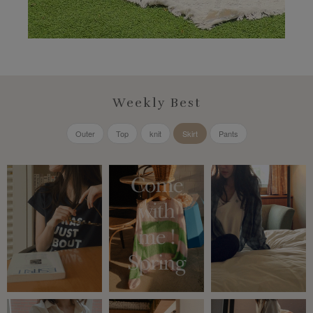
Weekly Best
Outer
Top
knit
Skirt
Pants