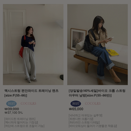
맥시스트링 편안와이드 트레이닝 팬츠
[당일발송!40%세일]바이오 크롭 스트링
[size:F(55~66)]
아우터 남방[size:F(55~66반)]
￦39,000
￦65,000
￦37,100 5%
[넉넉하고 여유있는 실루엣]
[와이드한 트레이닝 팬츠]
[트렌디한 크롭기장]
[맥시하게 떨어지는 기장감]
[허리라인 스트링 디테일]
[하단에 스트링으로 조절이 가능]
[바이오워싱이 들어가 기분좋은 착용감]