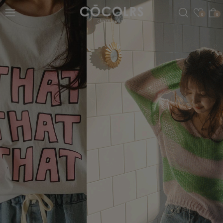
검색
관심
0
0