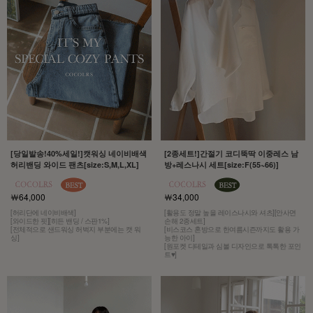
[당일발송!40%세일!]캣워싱 네이비배색
[2종세트!]간절기 코디뚝딱 이중레스 남
허리밴딩 와이드 팬츠[size:S,M,L,XL]
방+레스나시 세트[size:F(55~66)]
￦64,000
￦34,000
[허리단에 네이비배색]
[활용도 정말 높을 레이스나시와 셔츠][안사면
[와이드한 핏][히든 밴딩 / 스판1%]
손해 2종세트]
[전체적으로 샌드워싱 허벅지 부분에는 캣 워
[비스코스 혼방으로 한여름시즌까지도 활용 가
싱]
능한 아이]
[원포켓 디테일과 심볼 디자인으로 톡톡한 포인
트♥]