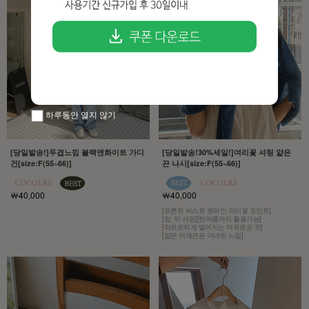
하루동안 열지 않기
[당일발송!]두겹느낌 블랙앤화이트 가디
[당일발송!30%세일!]여리꽃 셔링 얇은
건[size:F(55~66)]
끈 나시[size:F(55~66)]
￦40,000
￦40,000
[프론트 바스트 윗라인 여리꽃 포인트]
[앞, 뒤 셔링][한여름까지 활용가능]
[차르르하게 떨어지는 여유로운 핏]
[얇은 어깨끈은 가녀린 느낌]