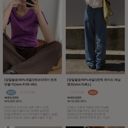
[당일발송!60%세일!]에브리데이 틴트
[당일발송!60%세일!]핀턱 와이드 데님
반팔 티[size:F(55~66)]
팬츠[size:S,M,L]
￦24,000
￦40,000
￦9,600 60%
￦16,000 60%
[유연하고 드라이한 코튼 100% 소재]
[가볍고 시원한 여름용 핀턱 데님♥]
[자연스럽게 떨어지는 담백한 실루엣]
[롱다리 만들어주는 찰떡 와이드핏]
[데일리룩부터 이너 아이템까지 활용도 높음]
[뒷밴딩으로 하루종일 편안하게]
[퍼플·아이보리·그레이·블랙 4컬러 구성]
[어디에든 휘뚜루마뚜루 코디 가능!]