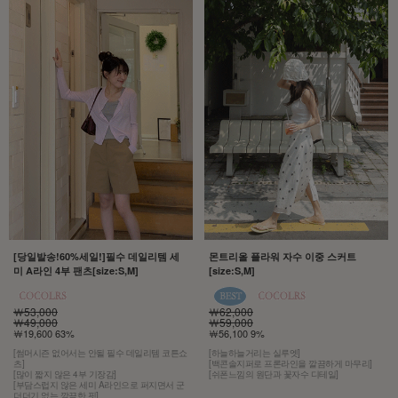
[당일발송!60%세일!]필수 데일리템 세
몬트리올 플라워 자수 이중 스커트
미 A라인 4부 팬츠[size:S,M]
[size:S,M]
￦53,000
￦62,000
￦49,000
￦59,000
￦19,600 63%
￦56,100 9%
[썸머시즌 없어서는 안될 필수 데일리템 코튼쇼
[하늘하늘거리는 실루엣]
츠]
[백콘솔지퍼로 프론라인을 깔끔하게 마무리]
[많이 짧지 않은 4부 기장감]
[쉬폰느낌의 원단과 꽃자수 디테일]
[부담스럽지 않은 세미 A라인으로 퍼지면서 군
더더기 없는 깔끔한 핏]