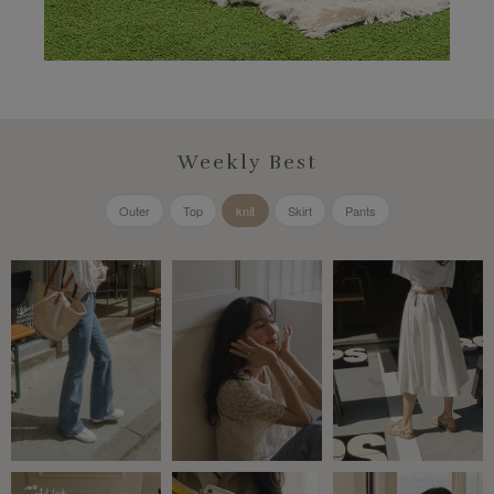
Weekly Best
Outer
Top
knit
Skirt
Pants