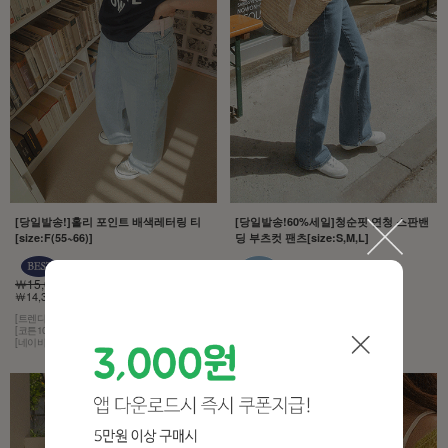
[당일발송!]홀리 포인트 배색레터링 티
[당일발송!60%세일]청순핏 연청 스판밴
[size:F(55~66)]
딩 부츠컷 팬츠[size:S,M,L]
￦15,000
￦43,000
￦14,300 5%
￦17,200 60%
[트렌디한 감성]
[모델구매제품!][무조건추천!]
[코튼100% 소재]
[허리는 히든 밴딩,스판이 3% 함유]
[네이비 컬러에 화이트 레터링]
[컬러는 4계절 내내 사랑받는 연청]