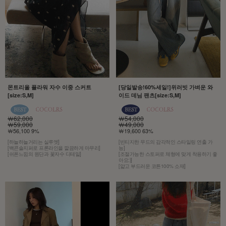
몬트리올 플라워 자수 이중 스커트
[당일발송!60%세일!]위러빗 가벼운 와
[size:S,M]
이드 데님 팬츠[size:S,M]
￦62,000
￦54,000
￦59,000
￦49,000
￦56,100 9%
￦19,600 63%
[하늘하늘거리는 실루엣]
[빈티지한 무드의 감각적인 스타일링 연출 가
[백콘솔지퍼로 프론라인을 깔끔하게 마무리]
능]
[쉬폰느낌의 원단과 꽃자수 디테일]
[조절가능한 스토퍼로 체형에 맞게 착용하기 좋
아요:)]
[얇고 부드러운 코튼100% 소재]