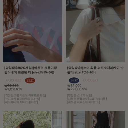
[당일발송!60%세일!]여유핏 크롭기장
[당일발송!]소녀 와플 퍼프소매피케이 반
컬러배색 프린팅 티 [size:F(55~66)]
팔티[size:F(55~66)]
￦23,000
￦32,000
￦29,000
9%
￦9,200 60%
[적당한 크롭기장에 여유로운 핏감]
[발랄한 소녀의 느낌]
[유니크한 컬러배색의 프린팅]
[시원한 와플소재][모델구매제품!]
[어디에나 매치하기 좋아요!]
[귀여운 퍼프소매 피케이티]