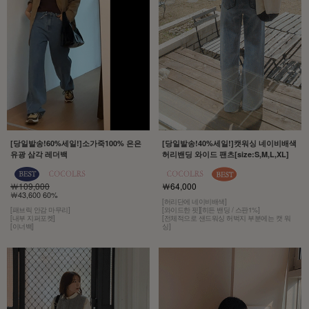
[당일발송!60%세일!]소가죽100% 은은
[당일발송!40%세일!]캣워싱 네이비배색
유광 삼각 레더백
허리밴딩 와이드 팬츠[size:S,M,L,XL]
￦109,000
￦64,000
￦43,600 60%
[허리단에 네이비배색]
[패브릭 안감 마무리]
[와이드한 핏][히든 밴딩 / 스판1%]
[내부 지퍼포켓]
[전체적으로 샌드워싱 허벅지 부분에는 캣 워
[이너백]
싱]