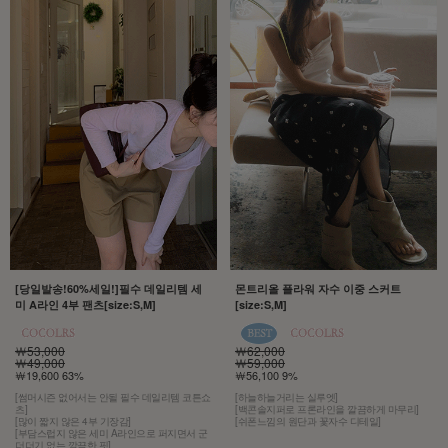
[당일발송!60%세일!]필수 데일리템 세
몬트리올 플라워 자수 이중 스커트
미 A라인 4부 팬츠[size:S,M]
[size:S,M]
￦53,000
￦62,000
￦49,000
￦59,000
￦19,600 63%
￦56,100 9%
[썸머시즌 없어서는 안될 필수 데일리템 코튼쇼
[하늘하늘거리는 실루엣]
츠]
[백콘솔지퍼로 프론라인을 깔끔하게 마무리]
[많이 짧지 않은 4부 기장감]
[쉬폰느낌의 원단과 꽃자수 디테일]
[부담스럽지 않은 세미 A라인으로 퍼지면서 군
더더기 없는 깔끔한 핏]