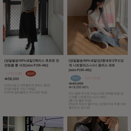
[당일발송!50%세일!]백리스 흐르듯 잔
[당일발송!60%세일!][2종세트!]무드있
잔링클 롱 셔츠[size:F(55~66)]
게 니트원피스+나시 원피스 세트
[size:F(55~66)]
￦58,000
￦45,000
[자연스럽고 내추럴하게 흐르는 원단]
￦18,000 60%
[자글자글한 구김 디테일]
[피부에 닿았을때도 부드러운 촉감]
[미니멀한 무드로 여성스러운 매력을 한층 업
시켜줄 니트원피스+나시 세트]
[통기성 좋은 짜임]
[적당히 핏되어 떨어지는 상체라인과 무릎 위로
올라오는 길이감]