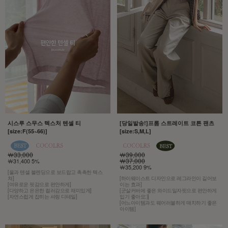
시스루 스무스 텍스처 텐셀 티
[당일발송!]프롬 스트레이트 코튼 팬츠
[size:F(55~66)]
[size:S,M,L]
￦33,000
￦39,000
￦37,000
￦31,400 5%
￦35,200 9%
[울과 텐셀 블렌딩으로 보드랍고 촉촉한 텍스
쳐]
[하이웨이스트 디자인으로 레그라인이 길어보
[여유로운 핏감으로 편안하게]
이는 효과]
[다양하고 은은한 컬러감으로 재미있게]
[군살커버에 좋은 와이드일자핏으로 편안하게
[자연스럽게 잡히는 셔링 디테일]
입기 좋아요:)]
[어느아이템과도 웨어러블하게 매치하기 좋은
아이템]