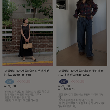
[당일발송!50%세일!]숄더리본 맥시핏
[당일발송!80%세일!]딥컬러 투핀턱 와
원피스[size:F(55~66)]
이드 데님 팬츠[size:S,M,L]
￦39,000
￦79,000
￦15,800 80%
[부드럽고 유연한 소재감으로 편안한 착용감]
[숄더 리본 디테일로 러블리함 가득♥]
[딥한 컬러감이 돋보이는 투핀턱 와이드 데님
[단품으로도 완벽한 코디]
♡]
[여행갈 때 꼭 챙기고 싶은 아이템]
[와이드한 핏감으로 멋스럽게 연출]
[미니멀한 백포켓 디자인으로 힙이 부해보이지
않는 디테일까지!]