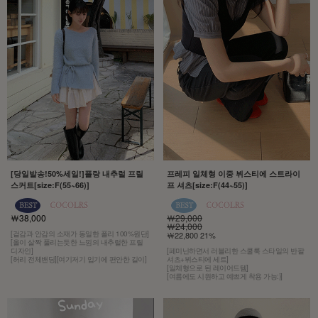
[당일발송!50%세일!]플랑 내추럴 프릴
프레피 일체형 이중 뷔스티에 스트라이
스커트[size:F(55~66)]
프 셔츠[size:F(44~55)]
￦38,000
￦29,000
￦24,000
[겉감과 안감의 소재가 동일한 폴리 100%원단]
￦22,800 21%
[올이 살짝 풀리는듯한 느낌의 내추럴한 프릴
디자인]
[페미닌하면서 러블리한 스쿨룩 스타일의 반팔
[허리 전체밴딩][여기저기 입기에 편안한 길이]
셔츠+뷔스티에 세트]
[일체형으로 된 레이어드템]
[여름에도 시원하고 예쁘게 착용 가능:)]