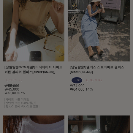
[당일발송!60%세일!]버터베이지 사이드
[당일발송!]앨리스 스트라이프 원피스
버튼 걸리쉬 원피스[size:F(55~66)]
[size:F(55~66)]
￦55,000
￦74,000
￦45,000
￦64,000
14%
￦18,000 67%
[사이드 버튼 디테일]
[탄탄한 코튼 100% 원단]
[양 사이드에 빅사이즈 포켓]