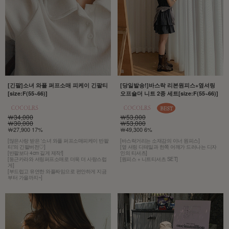
[긴팔]소녀 와플 퍼프소매 피케이 긴팔티
[당일발송!]바스락 리본원피스+옆셔링
[size:F(55~66)]
오프숄더 니트 2종 세트[size:F(55~66)]
￦34,000
￦53,000
￦30,000
￦53,000
￦27,900 17%
￦49,300 6%
[많은사랑 받은 '소녀 와플 퍼프소매피케이 반팔
[바스락거리는 소재감의 이너 원피스]
티'의 긴팔버전♡]
[옆 셔링 디테일과 한쪽 어깨가 드러나는 디자
[반팔보다 4cm 길게 제작!]
인의 티셔츠]
[둥근카라와 셔링퍼프소매로 더욱 더 사랑스럽
[원피스 + 니트티셔츠 SET]
게]
[부드럽고 유연한 와플짜임으로 편안하게 지금
부터 가을까지~]