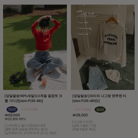
[당일발송!60%세일!]사계절 깔끔핏 크
[당일발송!]파리의 나그랑 맨투맨 티
롭 가디건[size:F(55~66)]
[size:F(55~66반)]
￦52,000
￦39,000
￦20,800 60%
[나그랑 디자인]
[고객만족도 별다섯!][한정수량!]
[살짝 크롭한 기장]
[쿨톤,윔톤 얼굴을 밝혀주는 컬러]
[부들부들한 촉감]
[날씬해보이는 편안하게 착 감기는 원단]