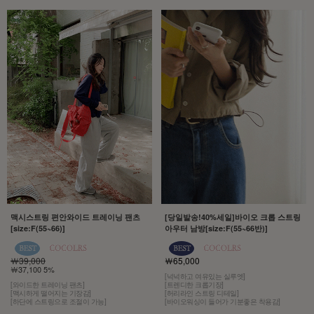
맥시스트링 편안와이드 트레이닝 팬츠
[당일발송!40%세일]바이오 크롭 스트링
[size:F(55~66)]
아우터 남방[size:F(55~66반)]
￦39,000
￦65,000
￦37,100 5%
[넉넉하고 여유있는 실루엣]
[와이드한 트레이닝 팬츠]
[트렌디한 크롭기장]
[맥시하게 떨어지는 기장감]
[허리라인 스트링 디테일]
[하단에 스트링으로 조절이 가능]
[바이오워싱이 들어가 기분좋은 착용감]