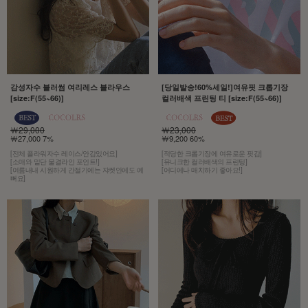
감성자수 블러썸 여리레스 블라우스
[당일발송!60%세일!]여유핏 크롭기장
[size:F(55~66)]
컬러배색 프린팅 티 [size:F(55~66)]
￦29,000
￦23,000
￦27,000 7%
￦9,200 60%
[전체 플라워자수 레이스/안감있어요]
[적당한 크롭기장에 여유로운 핏감]
[소매와 밑단 물결라인 포인트!]
[유니크한 컬러배색의 프린팅]
[여름내내 시원하게 간절기에는 쟈켓안에도 예
[어디에나 매치하기 좋아요!]
뻐요]