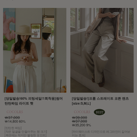
[당일발송!60% 피팅세일!1회착용]썸머
[당일발송!]프롬 스트레이트 코튼 팬츠
탄탄짜임 라이트 햇
[size:S,M,L]
￦37,000
￦39,000
￦37,000
￦14,800 60%
￦35,200 9%
[탄탄한 짜임]
[작은 얼굴을 만들어주는 챙 크기]
[하이웨이스트 디자인으로 레그라인이 길어보
[측면에는 작지만 블링한 포인트]
이는 효과]