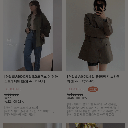
[당일발송!60%세일!]오코텍스 면 편한
[당일발송!60%세일!]헤리티지 브라운
스트레이트 팬츠[size:S,M,L]
자켓[size:F(55~66)]
￦59,000
￦120,000
￦56,000
￦48,000 60%
￦22,400 62%
[매니시하고 클래식한 무드의 F/W 필수템]
[완벽한 코튼 오코텍스 소재]
[울 블렌딩 소재로 느껴지는 포근한 터치감]
[과하지 않으면서 여유로운 스트레이트핏]
[루즈핏과 내추럴한 실루엣으로 여리한 무드]
[웨어러블하게 착용 가능]
[하나만 걸쳐도 고급스러운 아우라 완성]