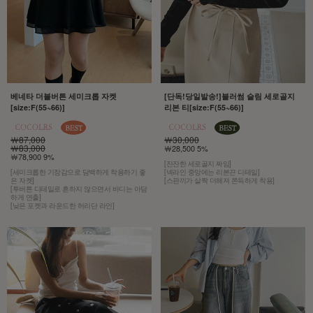
베네타 더블버튼 세미크롭 자켓
[단독!당일발송!]블러썸 슬림 세로골지
[size:F(55~66)]
리본 티[size:F(55~66)]
￦87,000
￦30,000
￦83,000
￦28,500 5%
￦78,900 9%
[잔잔한 세로골지 짜임]
[세미크롭한 기장감으로 담백하게 착용하기 좋
[넥라인 중앙에는 리본끈 디테일]
은 자켓]
[스판끼가 살짝 더해져 쫀득하게 착용]
[투버튼 디테일로 흔하지 않으면서 바디는 아담
하게 연출]
[낮은 포켓과 라운드한 허리단 라인]