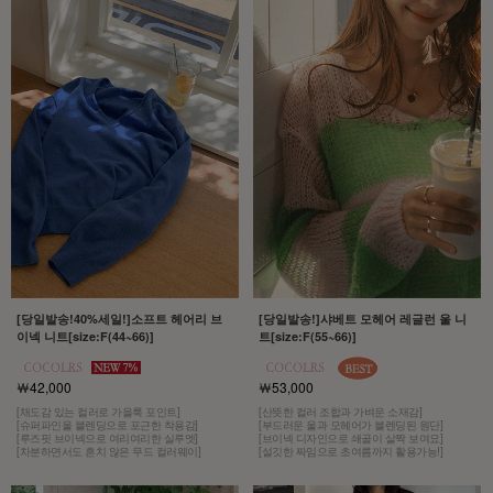
[당일발송!40%세일!]소프트 헤어리 브
[당일발송!]샤베트 모헤어 레글런 울 니
이넥 니트[size:F(44~66)]
트[size:F(55~66)]
￦42,000
￦53,000
[채도감 있는 컬러로 가을룩 포인트]
[산뜻한 컬러 조합과 가벼운 소재감]
[슈퍼파인울 블렌딩으로 포근한 착용감]
[부드러운 울과 모헤어가 블렌딩된 원단]
[루즈핏 브이넥으로 여리여리한 실루엣]
[브이넥 디자인으로 쇄골이 살짝 보여요]
[차분하면서도 흔치 않은 무드 컬러웨이]
[설깃한 짜임으로 초여름까지 활용가능!]