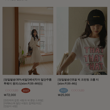
[당일발송!30%세일!]베네치아 밑단주름
[당일발송!]댓걸 빅 프린팅 크롭 티
투웨이 원피스[size:F(55~66반)]
[size:F(55~66)]
￦72,000
￦25,000
[잔잔하게 잡힌 셔링과 넥 중앙 스트링]
[어깨&소매 밑단 셔링도 잡혀있어요]
[안감이 내장]