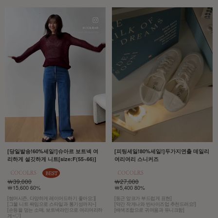
[당일발송!60%세일!]슈아르 보트넥 여
[피팅세일!80%세일!]두가지연출 데일리
리하게 설깃하게 니트[size:F(55~66)]
여리여리 스니커즈
￦39,000
￦27,000
￦15,600 60%
￦5,400 80%
[썸머시즌, 다양하게 레이어드하기 좋아요:)]
[둥근 앞코가 부드럽게 표현]
[그물 니트 짜임으로 스타일과 통기성까지~]
[약간 작게나와 반사이즈업 추천드려요!]
[손등을 덮는 소매, 보트넥라인으로 여리여리하
[배색조합으로 귀여움과 유니크함]
게~♡]