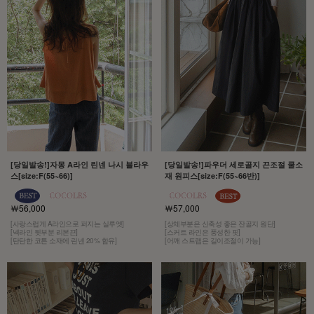
[당일발송!]자몽 A라인 린넨 나시 블라우
[당일발송!]파우더 세로골지 끈조절 쿨소
스[size:F(55~66)]
재 원피스[size:F(55~66반)]
￦56,000
￦57,000
[사랑스럽게 A라인으로 퍼지는 실루엣]
[상체부분은 신축성 좋은 잔골지 원단]
[넥라인 뒷부분 리본끈]
[스커트 라인은 풍성한 핏]
[탄탄한 코튼 소재에 린넨 20% 함유]
[어깨 스트랩은 길이조절이 가능]