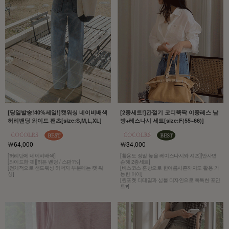
[당일발송!40%세일!]캣워싱 네이비배색
[2종세트!]간절기 코디뚝딱 이중레스 남
허리밴딩 와이드 팬츠[size:S,M,L,XL]
방+레스나시 세트[size:F(55~66)]
￦64,000
￦34,000
[허리단에 네이비배색]
[활용도 정말 높을 레이스나시와 셔츠][안사면
[와이드한 핏][히든 밴딩 / 스판1%]
손해 2종세트]
[전체적으로 샌드워싱 허벅지 부분에는 캣 워
[비스코스 혼방으로 한여름시즌까지도 활용 가
싱]
능한 아이]
[원포켓 디테일과 심볼 디자인으로 톡톡한 포인
트♥]