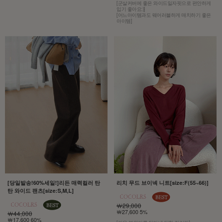
[군살커버에 좋은 와이드일자핏으로 편안하게
입기 좋아요:)]
[어느아이템과도 웨어러블하게 매치하기 좋은
아이템]
[당일발송!60%세일!]리든 매력컬러 탄
리치 무드 브이넥 니트[size:F(55~66)]
탄 와이드 팬츠[size:S,M,L]
￦29,000
￦27,600 5%
￦44,000
￦17,600 60%