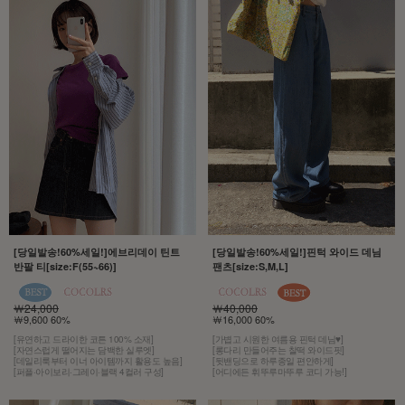
[당일발송!60%세일!]에브리데이 틴트
[당일발송!60%세일!]핀턱 와이드 데님
반팔 티[size:F(55~66)]
팬츠[size:S,M,L]
￦24,000
￦40,000
￦9,600 60%
￦16,000 60%
[유연하고 드라이한 코튼 100% 소재]
[가볍고 시원한 여름용 핀턱 데님♥]
[자연스럽게 떨어지는 담백한 실루엣]
[롱다리 만들어주는 찰떡 와이드핏]
[데일리룩부터 이너 아이템까지 활용도 높음]
[뒷밴딩으로 하루종일 편안하게]
[퍼플·아이보리·그레이·블랙 4컬러 구성]
[어디에든 휘뚜루마뚜루 코디 가능!]