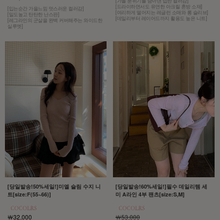
[가을 분위기를 담아낸 딥한 컬러감]
[드라이하면서도 유연한 아크릴 혼방 소재]
[입는순간 가을느낌 멋스러운 컬러감]
[여리하게 떨어지는 레글런 소매와 롱 슬리브]
[밀도높고 탄탄한 난스판]
[데일리부터 레이어드까지 활용도 높은 니트]
[레그라인의 군살을 완벽 커버해주는 와이드한
실루엣]
[당일발송!50%세일!]미엘 슬림 수지 니
[당일발송!60%세일!]필수 데일리템 세
트[size:F(55~66)]
미 A라인 4부 팬츠[size:S,M]
￦32,000
￦53,000