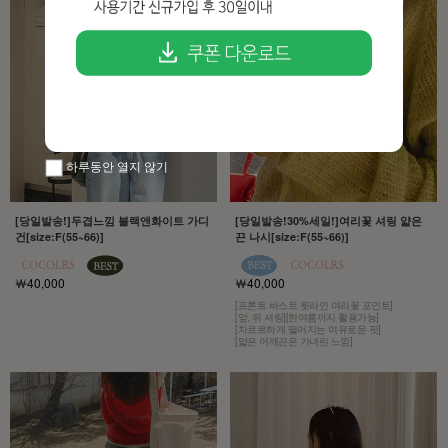
하루동안 열지 않기
[당일발송!]두겹느낌 블랙앤화이트 가디
[당일발송!30%세일!]여리꽃 셔링 얇은
건[size:F(55~66)]
끈 나시[size:F(55~66)]
￦40,000
￦40,000
[프론트 바스트 윗라인 여리꽃 포인트]
[앞, 뒤 셔링][한여름까지 활용가능]
[차르르하게 떨어지는 여유로운 핏]
[얇은 어깨끈은 가녀린 느낌]