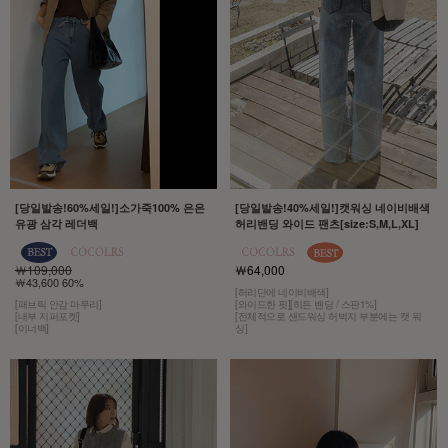
[당일발송!60%세일!]소가죽100% 은은
[당일발송!40%세일!]캣워싱 네이비배색
유광 삼각 레더백
허리밴딩 와이드 팬츠[size:S,M,L,XL]
￦109,000
￦64,000
￦43,600 60%
[허리단에 네이비배색]
[패브릭 안감 마무리]
[와이드한 핏][히든 밴딩 / 스판1%]
[내부 지퍼포켓]
[전체적으로 샌드워싱 허벅지 부분에는 캣 워
[이너백]
싱]