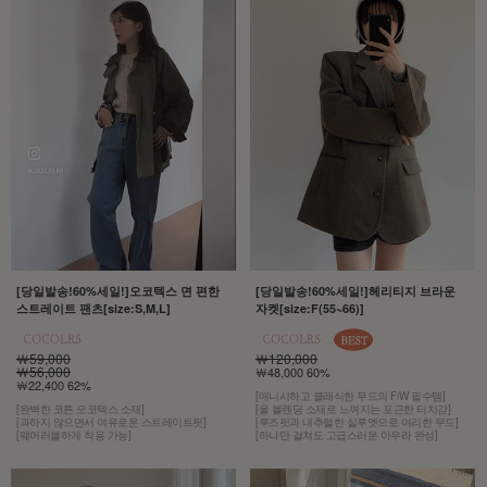
[당일발송!60%세일!]오코텍스 면 편한
[당일발송!60%세일!]헤리티지 브라운
스트레이트 팬츠[size:S,M,L]
자켓[size:F(55~66)]
￦59,000
￦120,000
￦56,000
￦48,000 60%
￦22,400 62%
[매니시하고 클래식한 무드의 F/W 필수템]
[완벽한 코튼 오코텍스 소재]
[울 블렌딩 소재로 느껴지는 포근한 터치감]
[과하지 않으면서 여유로운 스트레이트핏]
[루즈핏과 내추럴한 실루엣으로 여리한 무드]
[웨어러블하게 착용 가능]
[하나만 걸쳐도 고급스러운 아우라 완성]