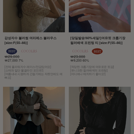
감성자수 블러썸 여리레스 블라우스
[당일발송!60%세일!]여유핏 크롭기장
[size:F(55~66)]
컬러배색 프린팅 티 [size:F(55~66)]
￦29,000
￦23,000
￦27,000 7%
￦9,200 60%
[전체 플라워자수 레이스/안감있어요]
[적당한 크롭기장에 여유로운 핏감]
[소매와 밑단 물결라인 포인트!]
[유니크한 컬러배색의 프린팅]
[여름내내 시원하게 간절기에는 쟈켓안에도 예
[어디에나 매치하기 좋아요!]
뻐요]