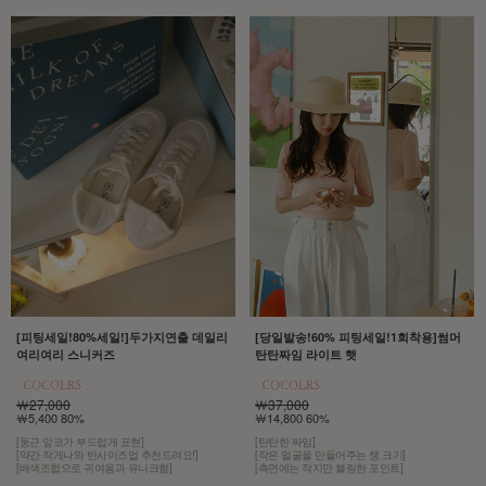
[당일발송!60% 피팅세일!1회착용]썸머
[피팅세일!80%세일!]두가지연출 데일리
탄탄짜임 라이트 햇
여리여리 스니커즈
￦37,000
￦27,000
￦14,800 60%
￦5,400 80%
[탄탄한 짜임]
[둥근 앞코가 부드럽게 표현]
[작은 얼굴을 만들어주는 챙 크기]
[약간 작게나와 반사이즈업 추천드려요!]
[측면에는 작지만 블링한 포인트]
[배색조합으로 귀여움과 유니크함]