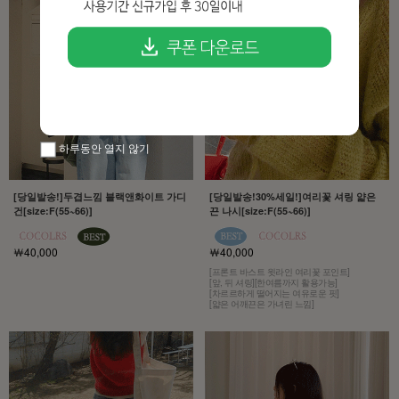
하루동안 열지 않기
[당일발송!]두겹느낌 블랙앤화이트 가디
[당일발송!30%세일!]여리꽃 셔링 얇은
건[size:F(55~66)]
끈 나시[size:F(55~66)]
￦40,000
￦40,000
[프론트 바스트 윗라인 여리꽃 포인트]
[앞, 뒤 셔링][한여름까지 활용가능]
[차르르하게 떨어지는 여유로운 핏]
[얇은 어깨끈은 가녀린 느낌]