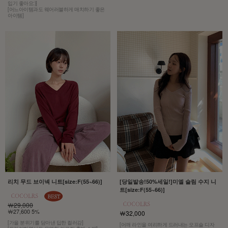
입기 좋아요:)]
[어느아이템과도 웨어러블하게 매치하기 좋은
아이템]
리치 무드 브이넥 니트[size:F(55~66)]
[당일발송!50%세일!]미엘 슬림 수지 니
트[size:F(55~66)]
￦29,000
￦27,600 5%
￦32,000
[가을 분위기를 담아낸 딥한 컬러감]
[어깨 라인을 여리하게 드러내는 오프숄 디자