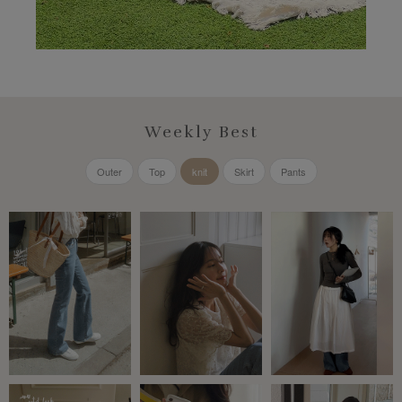
Weekly Best
Outer
Top
knit
Skirt
Pants