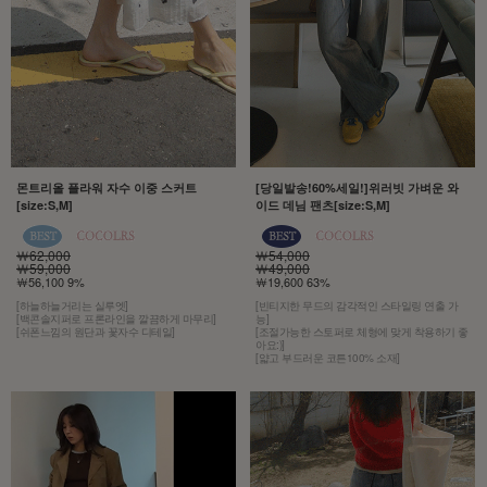
몬트리올 플라워 자수 이중 스커트
[당일발송!60%세일!]위러빗 가벼운 와
[size:S,M]
이드 데님 팬츠[size:S,M]
￦62,000
￦54,000
￦59,000
￦49,000
￦56,100 9%
￦19,600 63%
[하늘하늘거리는 실루엣]
[빈티지한 무드의 감각적인 스타일링 연출 가
[백콘솔지퍼로 프론라인을 깔끔하게 마무리]
능]
[쉬폰느낌의 원단과 꽃자수 디테일]
[조절가능한 스토퍼로 체형에 맞게 착용하기 좋
아요:)]
[얇고 부드러운 코튼100% 소재]