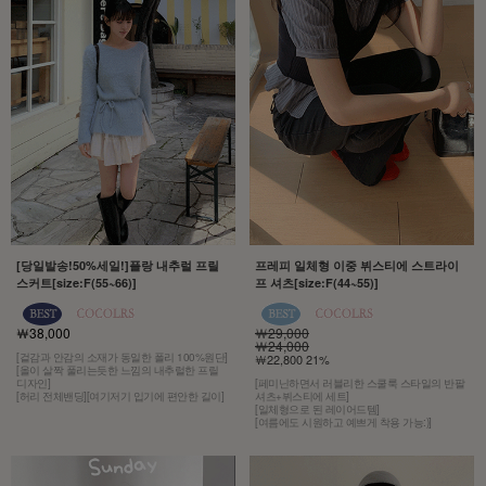
[당일발송!50%세일!]플랑 내추럴 프릴
프레피 일체형 이중 뷔스티에 스트라이
스커트[size:F(55~66)]
프 셔츠[size:F(44~55)]
￦38,000
￦29,000
￦24,000
[겉감과 안감의 소재가 동일한 폴리 100%원단]
￦22,800 21%
[올이 살짝 풀리는듯한 느낌의 내추럴한 프릴
디자인]
[페미닌하면서 러블리한 스쿨룩 스타일의 반팔
[허리 전체밴딩][여기저기 입기에 편안한 길이]
셔츠+뷔스티에 세트]
[일체형으로 된 레이어드템]
[여름에도 시원하고 예쁘게 착용 가능:)]