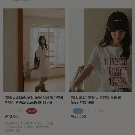
[당일발송!30%세일!]베네치아 밑단주름
[당일발송!]댓걸 빅 프린팅 크롭 티
투웨이 원피스[size:F(55~66반)]
[size:F(55~66)]
￦72,000
￦25,000
[잔잔하게 잡힌 셔링과 넥 중앙 스트링]
[어깨&소매 밑단 셔링도 잡혀있어요]
[안감이 내장]