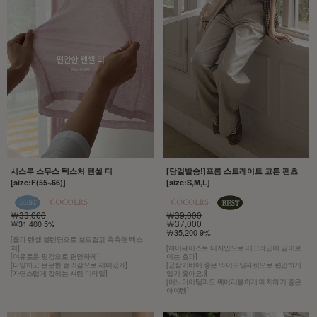
시스루 스무스 텍스처 텐셀 티
[당일발송!]프롬 스트레이트 코튼 팬츠
[size:F(55~66)]
[size:S,M,L]
￦33,000
￦39,000
￦37,000
￦31,400 5%
￦35,200 9%
[울과 텐셀 블렌딩으로 보드랍고 촉촉한 텍스
쳐]
[하이웨이스트 디자인으로 레그라인이 길어보
[여유로운 핏감으로 편안하게]
이는 효과]
[다양하고 은은한 컬러감으로 재미있게]
[군살커버에 좋은 와이드일자핏으로 편안하게
[자연스럽게 잡히는 셔링 디테일]
입기 좋아요:)]
[어느아이템과도 웨어러블하게 매치하기 좋은
아이템]