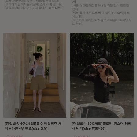
[드라이하면서도 유연한 아크릴 혼방 소재]
인]
[여리하게 떨어지는 레글런 소매와 롱 슬리브]
[버클 스트랩으로 흘러내림 걱정 없이 안정감
[데일리부터 레이어드까지 활용도 높은 니트]
있게]
[세로 골지 조직으로 바디 실루엣이 슬림해 보
이는 핏]
[포근하게 감기는 터치감으로 데일리 페미닌 무
드 완성]
[당일발송!60%세일!]필수 데일리템 세
[당일발송!80%세일]글로리 원숄더 허리
미 A라인 4부 팬츠[size:S,M]
셔링 티[size:F(55~66)]