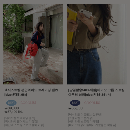
맥시스트링 편안와이드 트레이닝 팬츠
[당일발송!40%세일]바이오 크롭 스트링
[size:F(55~66)]
아우터 남방[size:F(55~66반)]
￦39,000
￦65,000
￦37,100 5%
[넉넉하고 여유있는 실루엣]
[와이드한 트레이닝 팬츠]
[트렌디한 크롭기장]
[맥시하게 떨어지는 기장감]
[허리라인 스트링 디테일]
[하단에 스트링으로 조절이 가능]
[바이오워싱이 들어가 기분좋은 착용감]