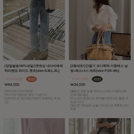
[당일발송!40%세일!]캣워싱 네이비배색
[2종세트!]간절기 코디뚝딱 이중레스 남
허리밴딩 와이드 팬츠[size:S,M,L,XL]
방+레스나시 세트[size:F(55~66)]
￦64,000
￦34,000
[허리단에 네이비배색]
[활용도 정말 높을 레이스나시와 셔츠][안사면
[와이드한 핏][히든 밴딩 / 스판1%]
손해 2종세트]
[전체적으로 샌드워싱 허벅지 부분에는 캣 워
[비스코스 혼방으로 한여름시즌까지도 활용 가
싱]
능한 아이]
[원포켓 디테일과 심볼 디자인으로 톡톡한 포인
트♥]