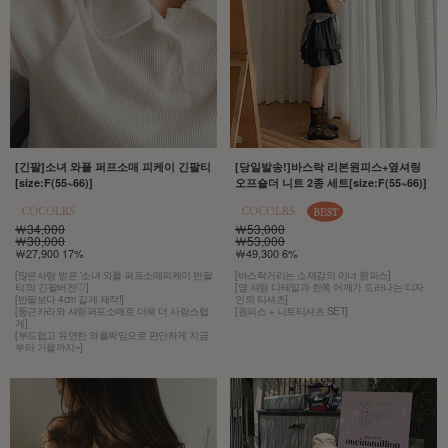
[긴팔]소녀 와플 퍼프소매 피케이 긴팔티
[당일발송!]바스락 리본원피스+옆셔링
[size:F(55~66)]
오프숄더 니트 2종 세트[size:F(55~66)]
￦34,000
￦53,000
￦30,000
￦53,000
￦27,900 17%
￦49,300 6%
[많은사랑 받은 '소녀 와플 퍼프소매피케이 반팔
[바스락거리는 소재감의 이너 원피스]
티'의 긴팔버전♡]
[옆 셔링 디테일과 한쪽 어깨가 드러나는 디자
[반팔보다 4cm 길게 제작!]
인의 티셔츠]
[둥근카라와 셔링퍼프소매로 더욱 더 사랑스럽
[원피스 + 니트티셔츠 SET]
게]
[부드럽고 유연한 와플짜임으로 편안하게 지금
부터 가을까지~]