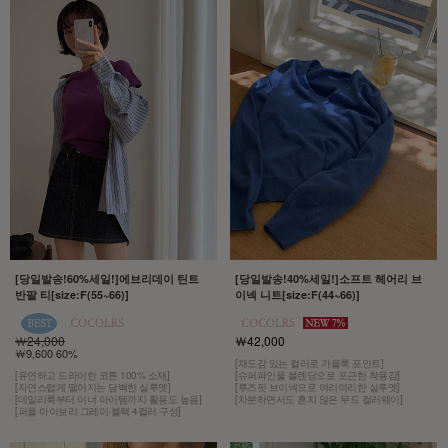
[당일발송!60%세일!]에브리데이 틴트
[당일발송!40%세일!]소프트 헤어리 브
반팔 티[size:F(55~66)]
이넥 니트[size:F(44~66)]
￦24,000
￦42,000
￦9,600 60%
[채도감 있는 컬러로 가을룩 포인트]
[유연하고 드라이한 코튼 100% 소재]
[슈퍼파인울 블렌딩으로 포근한 착용감]
[자연스럽게 떨어지는 담백한 실루엣]
[루즈핏 브이넥으로 여리여리한 실루엣]
[데일리룩부터 이너 아이템까지 활용도 높음]
[차분하면서도 흔치 않은 무드 컬러웨이]
[퍼플·아이보리·그레이·블랙 4컬러 구성]