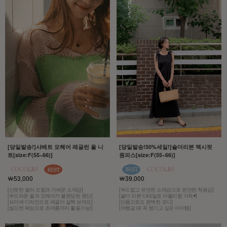
[당일발송!]샤베트 모헤어 레글런 울 니
[당일발송!50%세일!]숄더리본 맥시핏
트[size:F(55~66)]
원피스[size:F(55~66)]
￦53,000
￦39,000
[산뜻한 컬러 조합과 가벼운 소재감]
[부드럽고 유연한 소재감으로 편안한 착용감]
[부드러운 울과 모헤어가 블렌딩된 원단]
[숄더 리본 디테일로 러블리함 가득♥]
[브이넥 디자인으로 쇄골이 살짝 보여요]
[단품으로도 완벽한 코디]
[설깃한 짜임으로 초여름까지 활용가능!]
[여행갈 때 꼭 챙기고 싶은 아이템]