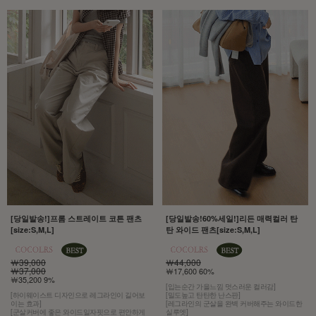
[당일발송!]프롬 스트레이트 코튼 팬츠
[당일발송!60%세일!]리든 매력컬러 탄
[size:S,M,L]
탄 와이드 팬츠[size:S,M,L]
￦39,000
￦44,000
￦37,000
￦17,600 60%
￦35,200 9%
[입는순간 가을느낌 멋스러운 컬러감]
[하이웨이스트 디자인으로 레그라인이 길어보
[밀도높고 탄탄한 난스판]
이는 효과]
[레그라인의 군살을 완벽 커버해주는 와이드한
[군살커버에 좋은 와이드일자핏으로 편안하게
실루엣]