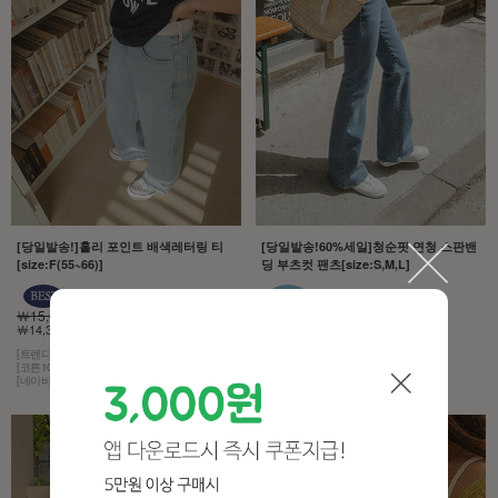
[당일발송!]홀리 포인트 배색레터링 티
[당일발송!60%세일]청순핏 연청 스판밴
[size:F(55~66)]
딩 부츠컷 팬츠[size:S,M,L]
￦15,000
￦43,000
￦14,300 5%
￦17,200 60%
[트렌디한 감성]
[모델구매제품!][무조건추천!]
[코튼100% 소재]
[허리는 히든 밴딩,스판이 3% 함유]
[네이비 컬러에 화이트 레터링]
[컬러는 4계절 내내 사랑받는 연청]