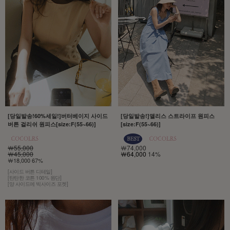
[당일발송!60%세일!]버터베이지 사이드
[당일발송!]앨리스 스트라이프 원피스
버튼 걸리쉬 원피스[size:F(55~66)]
[size:F(55~66)]
￦55,000
￦74,000
￦45,000
￦64,000
14%
￦18,000 67%
[사이드 버튼 디테일]
[탄탄한 코튼 100% 원단]
[양 사이드에 빅사이즈 포켓]