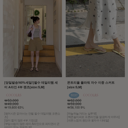
[당일발송!60%세일!]필수 데일리템 세
몬트리올 플라워 자수 이중 스커트
미 A라인 4부 팬츠[size:S,M]
[size:S,M]
￦53,000
￦62,000
￦49,000
￦59,000
￦19,600 63%
￦56,100 9%
[썸머시즌 없어서는 안될 필수 데일리템 코튼쇼
[하늘하늘거리는 실루엣]
츠]
[백콘솔지퍼로 프론라인을 깔끔하게 마무리]
[많이 짧지 않은 4부 기장감]
[쉬폰느낌의 원단과 꽃자수 디테일]
[부담스럽지 않은 세미 A라인으로 퍼지면서 군
더더기 없는 깔끔한 핏]