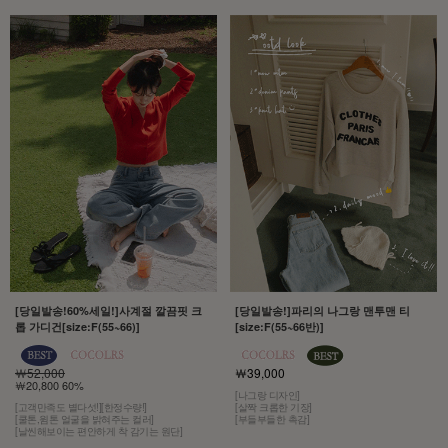
[당일발송!60%세일!]사계절 깔끔핏 크
[당일발송!]파리의 나그랑 맨투맨 티
롭 가디건[size:F(55~66)]
[size:F(55~66반)]
￦52,000
￦39,000
￦20,800 60%
[나그랑 디자인]
[고객만족도 별다섯!][한정수량!]
[살짝 크롭한 기장]
[쿨톤,윔톤 얼굴을 밝혀주는 컬러]
[부들부들한 촉감]
[날씬해보이는 편안하게 착 감기는 원단]