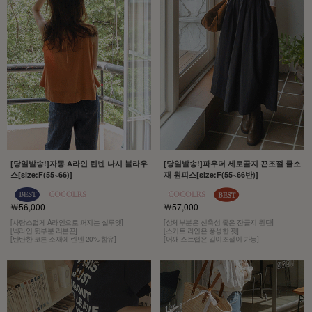
[당일발송!]자몽 A라인 린넨 나시 블라우
[당일발송!]파우더 세로골지 끈조절 쿨소
스[size:F(55~66)]
재 원피스[size:F(55~66반)]
￦56,000
￦57,000
[사랑스럽게 A라인으로 퍼지는 실루엣]
[상체부분은 신축성 좋은 잔골지 원단]
[넥라인 뒷부분 리본끈]
[스커트 라인은 풍성한 핏]
[탄탄한 코튼 소재에 린넨 20% 함유]
[어깨 스트랩은 길이조절이 가능]