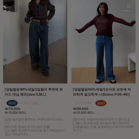
[당일발송!80%세일!]딥컬러 투핀턱 와
[당일발송!60%세일!]슈아르 보트넥 여
이드 데님 팬츠[size:S,M,L]
리하게 설깃하게 니트[size:F(55~66)]
￦79,000
￦39,000
￦15,800 80%
￦15,600 60%
[딥한 컬러감이 돋보이는 투핀턱 와이드 데님
[썸머시즌, 다양하게 레이어드하기 좋아요:)]
♡]
[그물 니트 짜임으로 스타일과 통기성까지~]
[와이드한 핏감으로 멋스럽게 연출]
[손등을 덮는 소매, 보트넥라인으로 여리여리하
[미니멀한 백포켓 디자인으로 힙이 부해보이지
게~♡]
않는 디테일까지!]