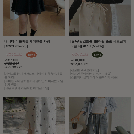
베네타 더블버튼 세미크롭 자켓
[단독!당일발송!]블러썸 슬림 세로골지
[size:F(55~66)]
리본 티[size:F(55~66)]
￦87,000
￦30,000
￦83,000
￦28,500 5%
￦78,900 9%
[잔잔한 세로골지 짜임]
[세미크롭한 기장감으로 담백하게 착용하기 좋
[넥라인 중앙에는 리본끈 디테일]
은 자켓]
[스판끼가 살짝 더해져 쫀득하게 착용]
[투버튼 디테일로 흔하지 않으면서 바디는 아담
하게 연출]
[낮은 포켓과 라운드한 허리단 라인]