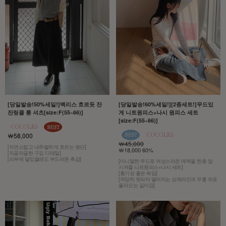
[당일발송!50%세일!]백리스 흐르듯 잔
[당일발송!60%세일!][2종세트!]무드있
잔링클 롱 셔츠[size:F(55~66)]
게 니트원피스+나시 원피스 세트
[size:F(55~66)]
￦58,000
￦45,000
[자연스럽고 내추럴하게 흐르는 원단]
￦18,000 60%
[자글자글한 구김 디테일]
[피부에 닿았을때도 부드러운 촉감]
[미니멀한 무드로 여성스러운 매력을 한층 업
시켜줄 니트원피스+나시 세트]
[통기성 좋은 짜임]
[적당히 핏되어 떨어지는 상체라인과 무릎 위로
올라오는 길이감]