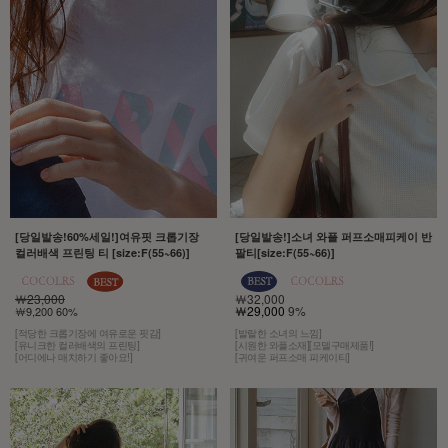
[당일발송!60%세일!]여유핏 크롭기장
[당일발송!]소녀 와플 퍼프소매피케이 반
컬러배색 프린팅 티 [size:F(55~66)]
팔티[size:F(55~66)]
￦23,000
￦32,000
￦29,000
9%
￦9,200 60%
[적당한 크롭기장에 여유로운 핏감]
[발랄한 소녀의 느낌]
[유니크한 컬러배색의 프린팅]
[시원한 와플소재][모델구매제품!]
[어디에나 매치하기 좋아요!]
[귀여운 퍼프소매 피케이티]