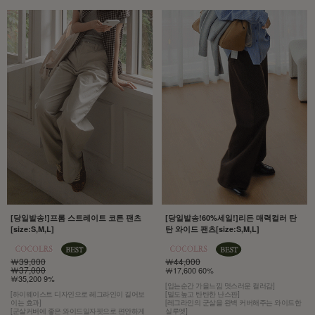
[당일발송!]프롬 스트레이트 코튼 팬츠
[당일발송!60%세일!]리든 매력컬러 탄
[size:S,M,L]
탄 와이드 팬츠[size:S,M,L]
￦39,000
￦44,000
￦37,000
￦17,600 60%
￦35,200 9%
[입는순간 가을느낌 멋스러운 컬러감]
[하이웨이스트 디자인으로 레그라인이 길어보
[밀도높고 탄탄한 난스판]
이는 효과]
[레그라인의 군살을 완벽 커버해주는 와이드한
[군살커버에 좋은 와이드일자핏으로 편안하게
실루엣]