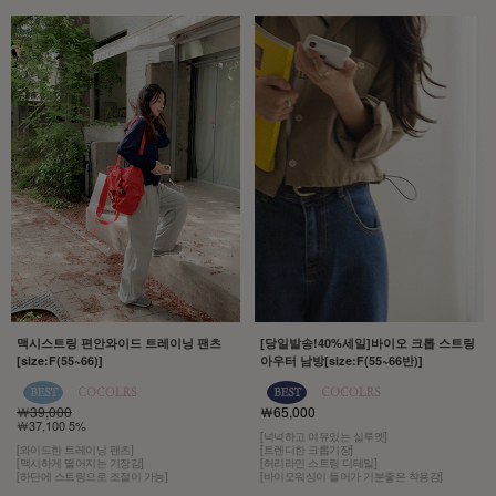
맥시스트링 편안와이드 트레이닝 팬츠
[당일발송!40%세일]바이오 크롭 스트링
[size:F(55~66)]
아우터 남방[size:F(55~66반)]
￦39,000
￦65,000
￦37,100 5%
[넉넉하고 여유있는 실루엣]
[와이드한 트레이닝 팬츠]
[트렌디한 크롭기장]
[맥시하게 떨어지는 기장감]
[허리라인 스트링 디테일]
[하단에 스트링으로 조절이 가능]
[바이오워싱이 들어가 기분좋은 착용감]