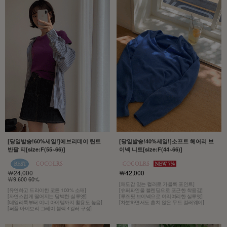
[당일발송!60%세일!]에브리데이 틴트
[당일발송!40%세일!]소프트 헤어리 브
반팔 티[size:F(55~66)]
이넥 니트[size:F(44~66)]
￦24,000
￦42,000
￦9,600 60%
[채도감 있는 컬러로 가을룩 포인트]
[유연하고 드라이한 코튼 100% 소재]
[슈퍼파인울 블렌딩으로 포근한 착용감]
[자연스럽게 떨어지는 담백한 실루엣]
[루즈핏 브이넥으로 여리여리한 실루엣]
[데일리룩부터 이너 아이템까지 활용도 높음]
[차분하면서도 흔치 않은 무드 컬러웨이]
[퍼플·아이보리·그레이·블랙 4컬러 구성]