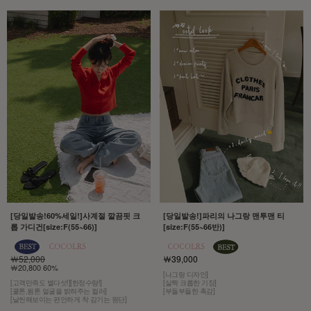
[당일발송!60%세일!]사계절 깔끔핏 크
[당일발송!]파리의 나그랑 맨투맨 티
롭 가디건[size:F(55~66)]
[size:F(55~66반)]
￦52,000
￦39,000
￦20,800 60%
[나그랑 디자인]
[고객만족도 별다섯!][한정수량!]
[살짝 크롭한 기장]
[쿨톤,윔톤 얼굴을 밝혀주는 컬러]
[부들부들한 촉감]
[날씬해보이는 편안하게 착 감기는 원단]