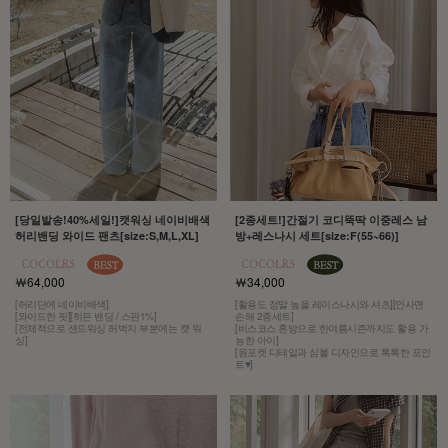
[당일발송!40%세일!]캣워싱 네이비배색
[2종세트!]간절기 코디뚝딱 이중레스 남
허리밴딩 와이드 팬츠[size:S,M,L,XL]
방+레스나시 세트[size:F(55~66)]
￦64,000
￦34,000
[허리단에 네이비배색]
[활용도 정말 높을 레이스나시와 셔츠][안사면
[와이드한 핏][히든 밴딩 / 스판1%]
손해 2종세트]
[전체적으로 샌드워싱 허벅지 부분에는 캣 워
[비스코스 혼방으로 한여름시즌까지도 활용 가
싱]
능한 아이]
[원포켓 디테일과 심볼 디자인으로 톡톡한 포인
트♥]