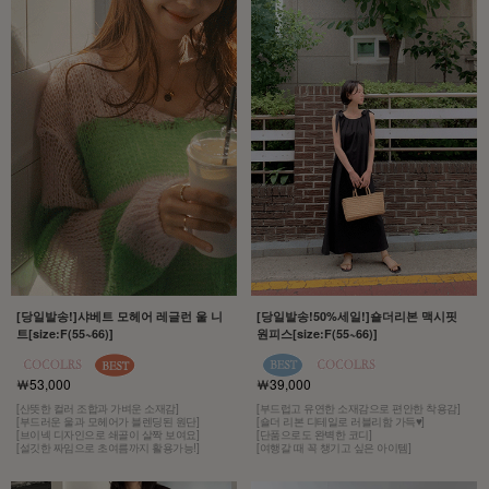
[당일발송!]샤베트 모헤어 레글런 울 니
[당일발송!50%세일!]숄더리본 맥시핏
트[size:F(55~66)]
원피스[size:F(55~66)]
￦53,000
￦39,000
[산뜻한 컬러 조합과 가벼운 소재감]
[부드럽고 유연한 소재감으로 편안한 착용감]
[부드러운 울과 모헤어가 블렌딩된 원단]
[숄더 리본 디테일로 러블리함 가득♥]
[브이넥 디자인으로 쇄골이 살짝 보여요]
[단품으로도 완벽한 코디]
[설깃한 짜임으로 초여름까지 활용가능!]
[여행갈 때 꼭 챙기고 싶은 아이템]