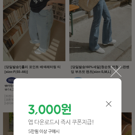
[당일발송!]홀리 포인트 배색레터링 티
[당일발송!60%세일]청순핏 연청 스판밴
[size:F(55~66)]
딩 부츠컷 팬츠[size:S,M,L]
￦15,000
￦43,000
￦14,300 5%
￦17,200 60%
[트렌디한 감성]
[모델구매제품!][무조건추천!]
[코튼100% 소재]
[허리는 히든 밴딩,스판이 3% 함유]
[네이비 컬러에 화이트 레터링]
[컬러는 4계절 내내 사랑받는 연청]