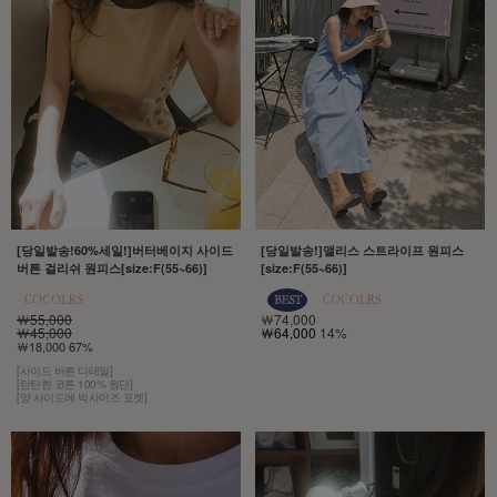
[당일발송!60%세일!]버터베이지 사이드
[당일발송!]앨리스 스트라이프 원피스
버튼 걸리쉬 원피스[size:F(55~66)]
[size:F(55~66)]
￦55,000
￦74,000
￦45,000
￦64,000
14%
￦18,000 67%
[사이드 버튼 디테일]
[탄탄한 코튼 100% 원단]
[양 사이드에 빅사이즈 포켓]