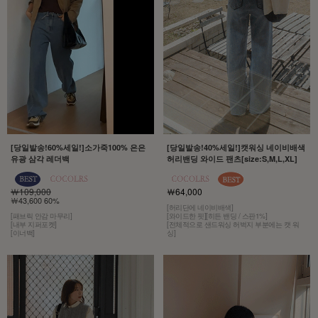
[당일발송!60%세일!]소가죽100% 은은
[당일발송!40%세일!]캣워싱 네이비배색
유광 삼각 레더백
허리밴딩 와이드 팬츠[size:S,M,L,XL]
￦109,000
￦64,000
￦43,600 60%
[허리단에 네이비배색]
[패브릭 안감 마무리]
[와이드한 핏][히든 밴딩 / 스판1%]
[내부 지퍼포켓]
[전체적으로 샌드워싱 허벅지 부분에는 캣 워
[이너백]
싱]