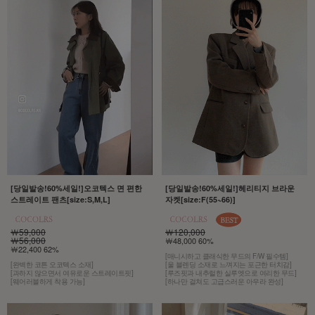
[당일발송!60%세일!]오코텍스 면 편한
[당일발송!60%세일!]헤리티지 브라운
스트레이트 팬츠[size:S,M,L]
자켓[size:F(55~66)]
￦59,000
￦120,000
￦56,000
￦48,000 60%
￦22,400 62%
[매니시하고 클래식한 무드의 F/W 필수템]
[완벽한 코튼 오코텍스 소재]
[울 블렌딩 소재로 느껴지는 포근한 터치감]
[과하지 않으면서 여유로운 스트레이트핏]
[루즈핏과 내추럴한 실루엣으로 여리한 무드]
[웨어러블하게 착용 가능]
[하나만 걸쳐도 고급스러운 아우라 완성]