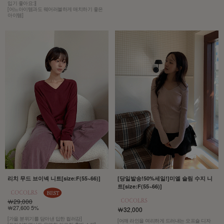
입기 좋아요:)]
[어느아이템과도 웨어러블하게 매치하기 좋은
아이템]
리치 무드 브이넥 니트[size:F(55~66)]
[당일발송!50%세일!]미엘 슬림 수지 니
트[size:F(55~66)]
￦29,000
￦27,600 5%
￦32,000
[가을 분위기를 담아낸 딥한 컬러감]
[어깨 라인을 여리하게 드러내는 오프숄 디자