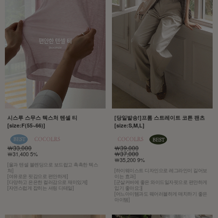
시스루 스무스 텍스처 텐셀 티
[당일발송!]프롬 스트레이트 코튼 팬츠
[size:F(55~66)]
[size:S,M,L]
￦33,000
￦39,000
￦37,000
￦31,400 5%
￦35,200 9%
[울과 텐셀 블렌딩으로 보드랍고 촉촉한 텍스
쳐]
[하이웨이스트 디자인으로 레그라인이 길어보
[여유로운 핏감으로 편안하게]
이는 효과]
[다양하고 은은한 컬러감으로 재미있게]
[군살커버에 좋은 와이드일자핏으로 편안하게
[자연스럽게 잡히는 셔링 디테일]
입기 좋아요:)]
[어느아이템과도 웨어러블하게 매치하기 좋은
아이템]