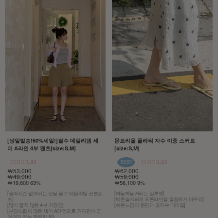
[당일발송!60%세일!]필수 데일리템 세
몬트리올 플라워 자수 이중 스커트
미 A라인 4부 팬츠[size:S,M]
[size:S,M]
￦53,000
￦62,000
￦49,000
￦59,000
￦19,600 63%
￦56,100 9%
[썸머시즌 없어서는 안될 필수 데일리템 코튼쇼
[하늘하늘거리는 실루엣]
츠]
[백콘솔지퍼로 프론라인을 깔끔하게 마무리]
[많이 짧지 않은 4부 기장감]
[쉬폰느낌의 원단과 꽃자수 디테일]
[부담스럽지 않은 세미 A라인으로 퍼지면서 군
더더기 없는 깔끔한 핏]