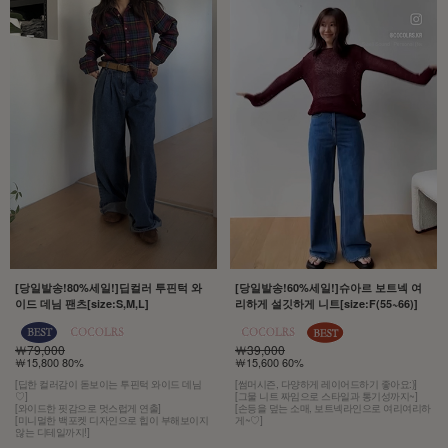
[당일발송!80%세일!]딥컬러 투핀턱 와
[당일발송!60%세일!]슈아르 보트넥 여
이드 데님 팬츠[size:S,M,L]
리하게 설깃하게 니트[size:F(55~66)]
￦79,000
￦39,000
￦15,800 80%
￦15,600 60%
[딥한 컬러감이 돋보이는 투핀턱 와이드 데님
[썸머시즌, 다양하게 레이어드하기 좋아요:)]
♡]
[그물 니트 짜임으로 스타일과 통기성까지~]
[와이드한 핏감으로 멋스럽게 연출]
[손등을 덮는 소매, 보트넥라인으로 여리여리하
[미니멀한 백포켓 디자인으로 힙이 부해보이지
게~♡]
않는 디테일까지!]