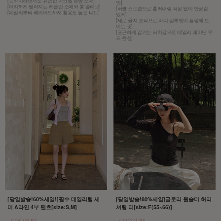
[드라이하면서도 유연한 아크릴 혼방 소재]
인]
[여리하게 떨어지는 레글런 소매와 롱 슬리브]
[버클 스트랩으로 흘러내림 걱정 없이 안정감
[데일리부터 레이어드까지 활용도 높은 니트]
있게]
[세로 골지 조직으로 바디 실루엣이 슬림해 보
이는 핏]
[포근하게 감기는 터치감으로 데일리 페미닌 무
드 완성]
[당일발송!60%세일!]필수 데일리템 세
[당일발송!80%세일]글로리 원숄더 허리
미 A라인 4부 팬츠[size:S,M]
셔링 티[size:F(55~66)]