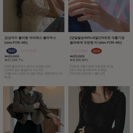
감성자수 블러썸 여리레스 블라우스
[당일발송!60%세일!]여유핏 크롭기장
[size:F(55~66)]
컬러배색 프린팅 티 [size:F(55~66)]
￦29,000
￦23,000
￦27,000 7%
￦9,200 60%
[전체 플라워자수 레이스/안감있어요]
[적당한 크롭기장에 여유로운 핏감]
[소매와 밑단 물결라인 포인트!]
[유니크한 컬러배색의 프린팅]
[여름내내 시원하게 간절기에는 쟈켓안에도 예
[어디에나 매치하기 좋아요!]
뻐요]