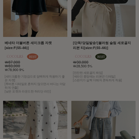
베네타 더블버튼 세미크롭 자켓
[단독!당일발송!]블러썸 슬림 세로골지
[size:F(55~66)]
리본 티[size:F(55~66)]
￦87,000
￦30,000
￦83,000
￦28,500 5%
￦78,900 9%
[잔잔한 세로골지 짜임]
[세미크롭한 기장감으로 담백하게 착용하기 좋
[넥라인 중앙에는 리본끈 디테일]
은 자켓]
[스판끼가 살짝 더해져 쫀득하게 착용]
[투버튼 디테일로 흔하지 않으면서 바디는 아담
하게 연출]
[낮은 포켓과 라운드한 허리단 라인]