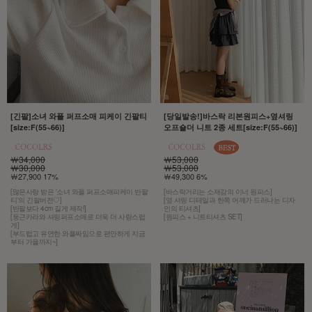
[긴팔]소녀 와플 퍼프소매 피케이 긴팔티
[당일발송!]바스락 리본원피스+옆셔링
[size:F(55~66)]
오프숄더 니트 2종 세트[size:F(55~66)]
￦34,000
￦53,000
￦30,000
￦53,000
￦27,900 17%
￦49,300 6%
[많은사랑 받은 '소녀 와플 퍼프소매피케이 반팔
[바스락거리는 소재감의 이너 원피스]
티'의 긴팔버전♡]
[옆 셔링 디테일과 한쪽 어깨가 드러나는 디자
[반팔보다 4cm 길게 제작!]
인의 티셔츠]
[둥근카라와 셔링퍼프소매로 더욱 더 사랑스럽
[원피스 + 니트티셔츠 SET]
게]
[부드럽고 유연한 와플짜임으로 편안하게 지금
부터 가을까지~]