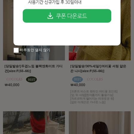
하루동안 열지 않기
[당일발송!]두겹느낌 블랙앤화이트 가디
[당일발송!30%세일!]여리꽃 셔링 얇은
건[size:F(55~66)]
끈 나시[size:F(55~66)]
￦40,000
￦40,000
[프론트 바스트 윗라인 여리꽃 포인트]
[앞, 뒤 셔링][한여름까지 활용가능]
[차르르하게 떨어지는 여유로운 핏]
[얇은 어깨끈은 가녀린 느낌]