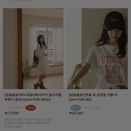
[당일발송!30%세일!]베네치아 밑단주름
[당일발송!]댓걸 빅 프린팅 크롭 티
투웨이 원피스[size:F(55~66반)]
[size:F(55~66)]
￦72,000
￦25,000
[잔잔하게 잡힌 셔링과 넥 중앙 스트링]
[어깨&소매 밑단 셔링도 잡혀있어요]
[안감이 내장]