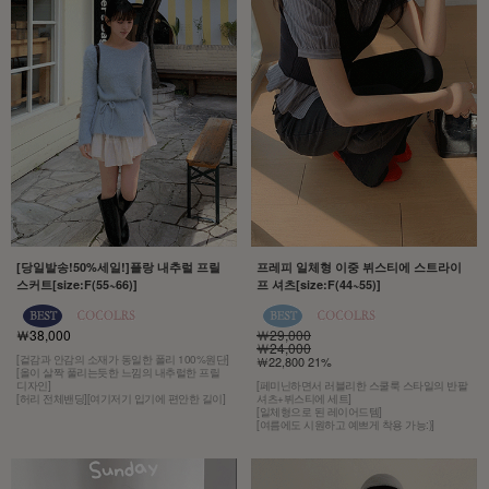
[당일발송!50%세일!]플랑 내추럴 프릴
프레피 일체형 이중 뷔스티에 스트라이
스커트[size:F(55~66)]
프 셔츠[size:F(44~55)]
￦38,000
￦29,000
￦24,000
[겉감과 안감의 소재가 동일한 폴리 100%원단]
￦22,800 21%
[올이 살짝 풀리는듯한 느낌의 내추럴한 프릴
디자인]
[페미닌하면서 러블리한 스쿨룩 스타일의 반팔
[허리 전체밴딩][여기저기 입기에 편안한 길이]
셔츠+뷔스티에 세트]
[일체형으로 된 레이어드템]
[여름에도 시원하고 예쁘게 착용 가능:)]