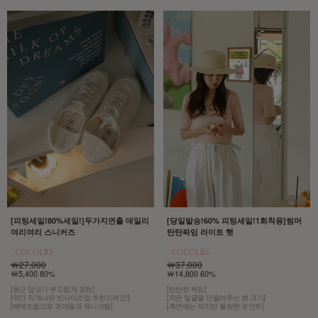
[당일발송!60% 피팅세일!1회착용]썸머
[피팅세일!80%세일!]두가지연출 데일리
탄탄짜임 라이트 햇
여리여리 스니커즈
￦37,000
￦27,000
￦14,800 60%
￦5,400 80%
[탄탄한 짜임]
[둥근 앞코가 부드럽게 표현]
[작은 얼굴을 만들어주는 챙 크기]
[약간 작게나와 반사이즈업 추천드려요!]
[측면에는 작지만 블링한 포인트]
[배색조합으로 귀여움과 유니크함]