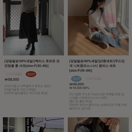
[당일발송!50%세일!]백리스 흐르듯 잔
[당일발송!60%세일!][2종세트!]무드있
잔링클 롱 셔츠[size:F(55~66)]
게 니트원피스+나시 원피스 세트
[size:F(55~66)]
￦58,000
￦45,000
[자연스럽고 내추럴하게 흐르는 원단]
￦18,000 60%
[자글자글한 구김 디테일]
[피부에 닿았을때도 부드러운 촉감]
[미니멀한 무드로 여성스러운 매력을 한층 업
시켜줄 니트원피스+나시 세트]
[통기성 좋은 짜임]
[적당히 핏되어 떨어지는 상체라인과 무릎 위로
올라오는 길이감]