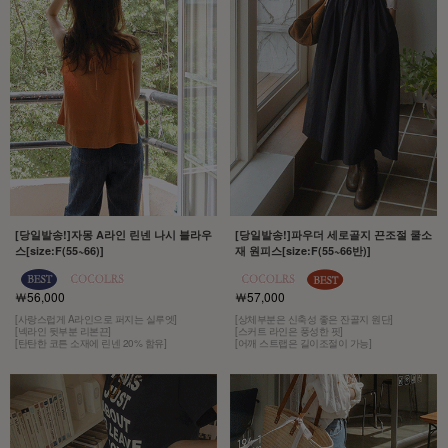
[당일발송!]자몽 A라인 린넨 나시 블라우
[당일발송!]파우더 세로골지 끈조절 쿨소
스[size:F(55~66)]
재 원피스[size:F(55~66반)]
￦56,000
￦57,000
[사랑스럽게 A라인으로 퍼지는 실루엣]
[상체부분은 신축성 좋은 잔골지 원단]
[넥라인 뒷부분 리본끈]
[스커트 라인은 풍성한 핏]
[탄탄한 코튼 소재에 린넨 20% 함유]
[어깨 스트랩은 길이조절이 가능]