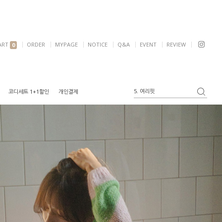
ART
ORDER
MYPAGE
NOTICE
Q&A
EVENT
REVIEW
0
5. 여리핏
코디세트 1+1할인
개인결제
6. 자켓
1. 원피스
2. 가디건
3. 블라우스
4. 반팔