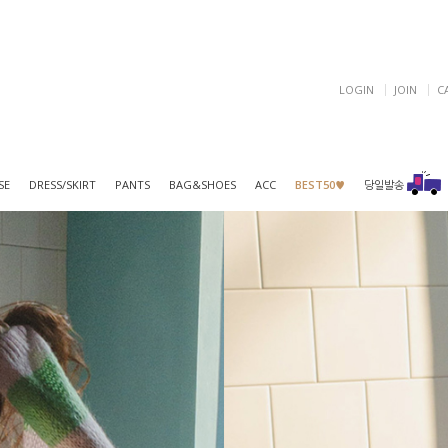
LOGIN
JOIN
C
SE
DRESS/SKIRT
PANTS
BAG&SHOES
ACC
BEST50♥
당일발송