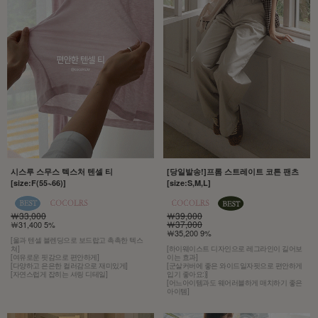
시스루 스무스 텍스처 텐셀 티
[당일발송!]프롬 스트레이트 코튼 팬츠
[size:F(55~66)]
[size:S,M,L]
￦33,000
￦39,000
￦37,000
￦31,400 5%
￦35,200 9%
[울과 텐셀 블렌딩으로 보드랍고 촉촉한 텍스
쳐]
[하이웨이스트 디자인으로 레그라인이 길어보
[여유로운 핏감으로 편안하게]
이는 효과]
[다양하고 은은한 컬러감으로 재미있게]
[군살커버에 좋은 와이드일자핏으로 편안하게
[자연스럽게 잡히는 셔링 디테일]
입기 좋아요:)]
[어느아이템과도 웨어러블하게 매치하기 좋은
아이템]