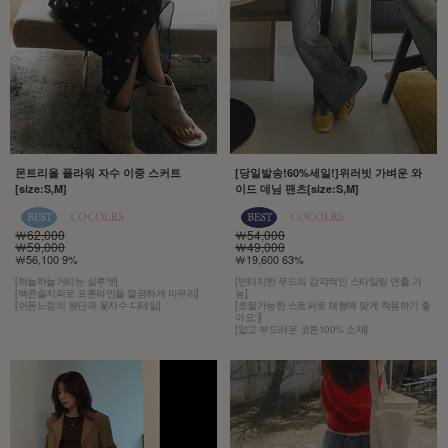
몬트리올 플라워 자수 이중 스커트
[당일발송!60%세일!]위러빗 가벼운 와
[size:S,M]
이드 데님 팬츠[size:S,M]
￦62,000
￦54,000
￦59,000
￦49,000
￦56,100 9%
￦19,600 63%
[하늘하늘거리는 실루엣]
[빈티지한 무드의 감각적인 스타일링 연출 가
[백콘솔지퍼로 프론라인을 깔끔하게 마무리]
능]
[쉬폰느낌의 원단과 꽃자수 디테일]
[조절가능한 스토퍼로 체형에 맞게 착용하기 좋
아요:)]
[얇고 부드러운 코튼100% 소재]