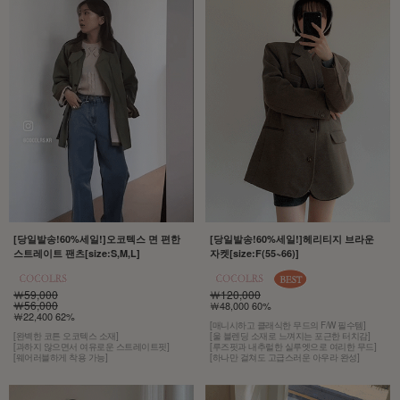
[당일발송!60%세일!]오코텍스 면 편한
[당일발송!60%세일!]헤리티지 브라운
스트레이트 팬츠[size:S,M,L]
자켓[size:F(55~66)]
￦59,000
￦120,000
￦56,000
￦48,000 60%
￦22,400 62%
[매니시하고 클래식한 무드의 F/W 필수템]
[완벽한 코튼 오코텍스 소재]
[울 블렌딩 소재로 느껴지는 포근한 터치감]
[과하지 않으면서 여유로운 스트레이트핏]
[루즈핏과 내추럴한 실루엣으로 여리한 무드]
[웨어러블하게 착용 가능]
[하나만 걸쳐도 고급스러운 아우라 완성]