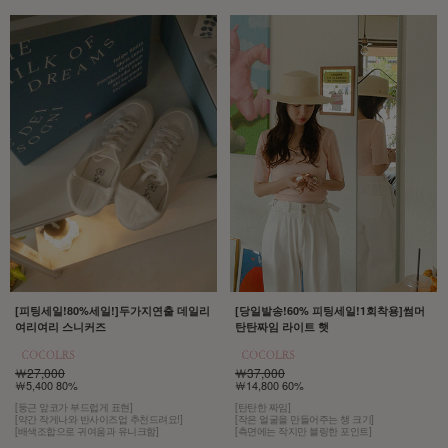
[당일발송!60% 피팅세일!1회착용]썸머
[피팅세일!80%세일!]두가지연출 데일리
탄탄짜임 라이트 햇
여리여리 스니커즈
￦37,000
￦27,000
￦14,800 60%
￦5,400 80%
[탄탄한 짜임]
[둥근 앞코가 부드럽게 표현]
[작은 얼굴을 만들어주는 챙 크기]
[약간 작게나와 반사이즈업 추천드려요!]
[측면에는 작지만 블링한 포인트]
[배색조합으로 귀여움과 유니크함]