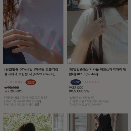
[당일발송!60%세일!]여유핏 크롭기장
[당일발송!]소녀 와플 퍼프소매피케이 반
컬러배색 프린팅 티 [size:F(55~66)]
팔티[size:F(55~66)]
￦23,000
￦32,000
￦29,000
9%
￦9,200 60%
[적당한 크롭기장에 여유로운 핏감]
[발랄한 소녀의 느낌]
[유니크한 컬러배색의 프린팅]
[시원한 와플소재][모델구매제품!]
[어디에나 매치하기 좋아요!]
[귀여운 퍼프소매 피케이티]