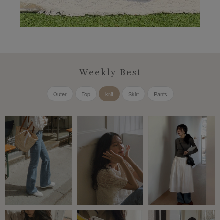
Weekly Best
Outer
Top
knit
Skirt
Pants