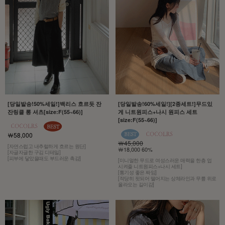
[당일발송!50%세일!]백리스 흐르듯 잔
[당일발송!60%세일!][2종세트!]무드있
잔링클 롱 셔츠[size:F(55~66)]
게 니트원피스+나시 원피스 세트
[size:F(55~66)]
￦58,000
￦45,000
[자연스럽고 내추럴하게 흐르는 원단]
￦18,000 60%
[자글자글한 구김 디테일]
[피부에 닿았을때도 부드러운 촉감]
[미니멀한 무드로 여성스러운 매력을 한층 업
시켜줄 니트원피스+나시 세트]
[통기성 좋은 짜임]
[적당히 핏되어 떨어지는 상체라인과 무릎 위로
올라오는 길이감]