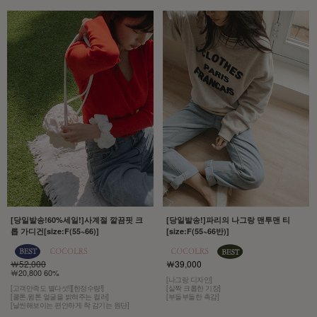
[당일발송!60%세일!]사계절 깔끔핏 크
[당일발송!]파리의 나그랑 맨투맨 티
롭 가디건[size:F(55~66)]
[size:F(55~66반)]
￦52,000
￦39,000
￦20,800 60%
[나그랑 디자인]
[고객만족도 별다섯!][한정수량!]
[살짝 크롭한 기장]
[쿨톤,윔톤 얼굴을 밝혀주는 컬러]
[부들부들한 촉감]
[날씬해보이는 편안하게 착 감기는 원단]