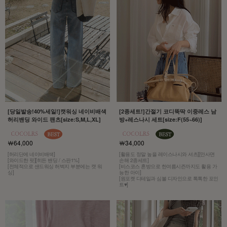
[당일발송!40%세일!]캣워싱 네이비배색
[2종세트!]간절기 코디뚝딱 이중레스 남
허리밴딩 와이드 팬츠[size:S,M,L,XL]
방+레스나시 세트[size:F(55~66)]
￦64,000
￦34,000
[허리단에 네이비배색]
[활용도 정말 높을 레이스나시와 셔츠][안사면
[와이드한 핏][히든 밴딩 / 스판1%]
손해 2종세트]
[전체적으로 샌드워싱 허벅지 부분에는 캣 워
[비스코스 혼방으로 한여름시즌까지도 활용 가
싱]
능한 아이]
[원포켓 디테일과 심볼 디자인으로 톡톡한 포인
트♥]