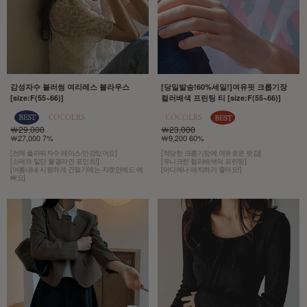
감성자수 블러썸 여리레스 블라우스
[당일발송!60%세일!]여유핏 크롭기장
[size:F(55~66)]
컬러배색 프린팅 티 [size:F(55~66)]
￦29,000
￦23,000
￦27,000 7%
￦9,200 60%
[전체 플라워자수 레이스/안감있어요]
[적당한 크롭기장에 여유로운 핏감]
[소매와 밑단 물결라인 포인트!]
[유니크한 컬러배색의 프린팅]
[여름내내 시원하게 간절기에는 쟈켓안에도 예
[어디에나 매치하기 좋아요!]
뻐요]