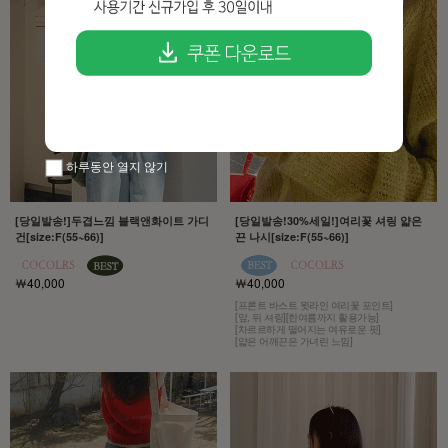
하루동안 열지 않기
[당일발송!]두겹느낌 블랙앤화이트 가디
[당일발송!30%세일!]여리꽃 셔링 얇은
건[size:F(55~66)]
끈 나시[size:F(55~66)]
￦40,000
￦40,000
[프론트 바스트 윗라인 여리꽃 포인트]
[앞, 뒤 셔링][한여름까지 활용가능]
[차르르하게 떨어지는 여유로운 핏]
[얇은 어깨끈은 가녀린 느낌]