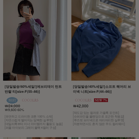
[당일발송!60%세일!]에브리데이 틴트
[당일발송!40%세일!]소프트 헤어리 브
반팔 티[size:F(55~66)]
이넥 니트[size:F(44~66)]
￦24,000
￦42,000
￦9,600 60%
[채도감 있는 컬러로 가을룩 포인트]
[유연하고 드라이한 코튼 100% 소재]
[슈퍼파인울 블렌딩으로 포근한 착용감]
[자연스럽게 떨어지는 담백한 실루엣]
[루즈핏 브이넥으로 여리여리한 실루엣]
[데일리룩부터 이너 아이템까지 활용도 높음]
[차분하면서도 흔치 않은 무드 컬러웨이]
[퍼플·아이보리·그레이·블랙 4컬러 구성]