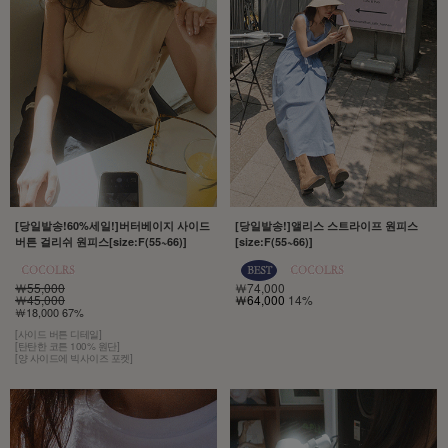
[당일발송!60%세일!]버터베이지 사이드
[당일발송!]앨리스 스트라이프 원피스
버튼 걸리쉬 원피스[size:F(55~66)]
[size:F(55~66)]
￦55,000
￦74,000
￦45,000
￦64,000
14%
￦18,000 67%
[사이드 버튼 디테일]
[탄탄한 코튼 100% 원단]
[양 사이드에 빅사이즈 포켓]