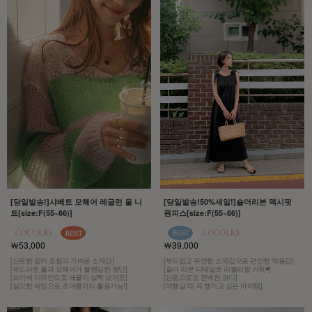
[당일발송!]샤베트 모헤어 레글런 울 니
[당일발송!50%세일!]숄더리본 맥시핏
트[size:F(55~66)]
원피스[size:F(55~66)]
￦53,000
￦39,000
[산뜻한 컬러 조합과 가벼운 소재감]
[부드럽고 유연한 소재감으로 편안한 착용감]
[부드러운 울과 모헤어가 블렌딩된 원단]
[숄더 리본 디테일로 러블리함 가득♥]
[브이넥 디자인으로 쇄골이 살짝 보여요]
[단품으로도 완벽한 코디]
[설깃한 짜임으로 초여름까지 활용가능!]
[여행갈 때 꼭 챙기고 싶은 아이템]