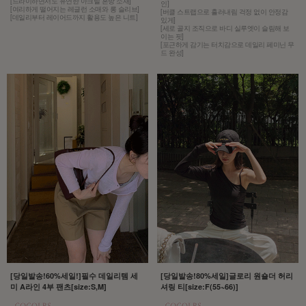
[드라이하면서도 유연한 아크릴 혼방 소재]
인]
[여리하게 떨어지는 레글런 소매와 롱 슬리브]
[버클 스트랩으로 흘러내림 걱정 없이 안정감
[데일리부터 레이어드까지 활용도 높은 니트]
있게]
[세로 골지 조직으로 바디 실루엣이 슬림해 보
이는 핏]
[포근하게 감기는 터치감으로 데일리 페미닌 무
드 완성]
[당일발송!60%세일!]필수 데일리템 세
[당일발송!80%세일]글로리 원숄더 허리
미 A라인 4부 팬츠[size:S,M]
셔링 티[size:F(55~66)]