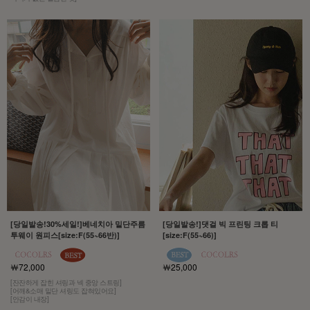
[당일발송!30%세일!]베네치아 밑단주름
[당일발송!]댓걸 빅 프린팅 크롭 티
투웨이 원피스[size:F(55~66반)]
[size:F(55~66)]
￦72,000
￦25,000
[잔잔하게 잡힌 셔링과 넥 중앙 스트링]
[어깨&소매 밑단 셔링도 잡혀있어요]
[안감이 내장]