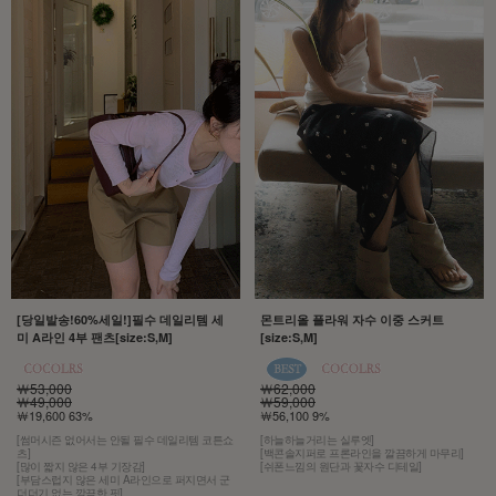
[당일발송!60%세일!]필수 데일리템 세
몬트리올 플라워 자수 이중 스커트
미 A라인 4부 팬츠[size:S,M]
[size:S,M]
￦53,000
￦62,000
￦49,000
￦59,000
￦19,600 63%
￦56,100 9%
[썸머시즌 없어서는 안될 필수 데일리템 코튼쇼
[하늘하늘거리는 실루엣]
츠]
[백콘솔지퍼로 프론라인을 깔끔하게 마무리]
[많이 짧지 않은 4부 기장감]
[쉬폰느낌의 원단과 꽃자수 디테일]
[부담스럽지 않은 세미 A라인으로 퍼지면서 군
더더기 없는 깔끔한 핏]