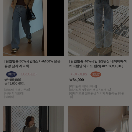
[당일발송!60%세일!]소가죽100% 은은
[당일발송!40%세일!]캣워싱 네이비배색
유광 삼각 레더백
허리밴딩 와이드 팬츠[size:S,M,L,XL]
￦109,000
￦64,000
￦43,600 60%
[허리단에 네이비배색]
[패브릭 안감 마무리]
[와이드한 핏][히든 밴딩 / 스판1%]
[내부 지퍼포켓]
[전체적으로 샌드워싱 허벅지 부분에는 캣 워
[이너백]
싱]