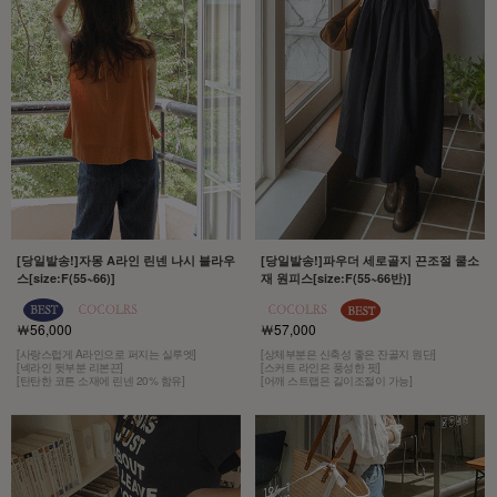
[당일발송!]자몽 A라인 린넨 나시 블라우
[당일발송!]파우더 세로골지 끈조절 쿨소
스[size:F(55~66)]
재 원피스[size:F(55~66반)]
￦56,000
￦57,000
[사랑스럽게 A라인으로 퍼지는 실루엣]
[상체부분은 신축성 좋은 잔골지 원단]
[넥라인 뒷부분 리본끈]
[스커트 라인은 풍성한 핏]
[탄탄한 코튼 소재에 린넨 20% 함유]
[어깨 스트랩은 길이조절이 가능]