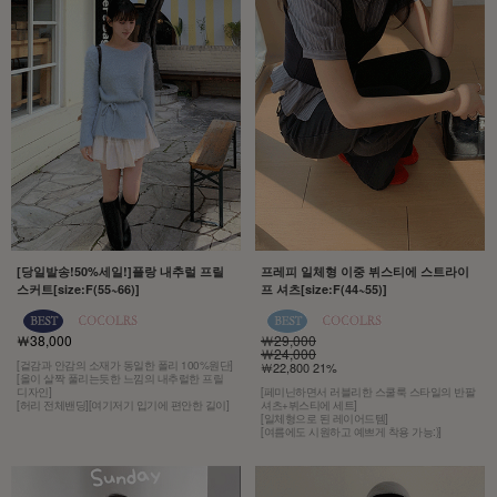
[당일발송!50%세일!]플랑 내추럴 프릴
프레피 일체형 이중 뷔스티에 스트라이
스커트[size:F(55~66)]
프 셔츠[size:F(44~55)]
￦38,000
￦29,000
￦24,000
[겉감과 안감의 소재가 동일한 폴리 100%원단]
￦22,800 21%
[올이 살짝 풀리는듯한 느낌의 내추럴한 프릴
디자인]
[페미닌하면서 러블리한 스쿨룩 스타일의 반팔
[허리 전체밴딩][여기저기 입기에 편안한 길이]
셔츠+뷔스티에 세트]
[일체형으로 된 레이어드템]
[여름에도 시원하고 예쁘게 착용 가능:)]