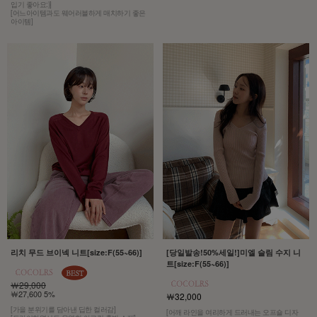
입기 좋아요:)]
[어느아이템과도 웨어러블하게 매치하기 좋은
아이템]
리치 무드 브이넥 니트[size:F(55~66)]
[당일발송!50%세일!]미엘 슬림 수지 니
트[size:F(55~66)]
￦29,000
￦27,600 5%
￦32,000
[가을 분위기를 담아낸 딥한 컬러감]
[어깨 라인을 여리하게 드러내는 오프숄 디자