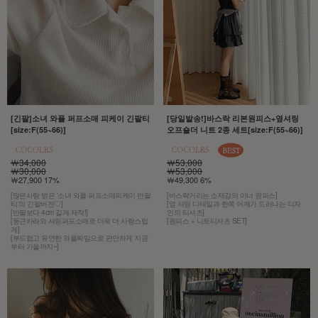
[긴팔]소녀 와플 퍼프소매 피케이 긴팔티
[당일발송!]바스락 리본원피스+옆셔링
[size:F(55~66)]
오프숄더 니트 2종 세트[size:F(55~66)]
￦34,000
￦53,000
￦30,000
￦53,000
￦27,900 17%
￦49,300 6%
[많은사랑 받은 '소녀 와플 퍼프소매피케이 반팔
[바스락거리는 소재감의 이너 원피스]
티'의 긴팔버전♡]
[옆 셔링 디테일과 한쪽 어깨가 드러나는 디자
[반팔보다 4cm 길게 제작!]
인의 티셔츠]
[둥근카라와 셔링퍼프소매로 더욱 더 사랑스럽
[원피스 + 니트티셔츠 SET]
게]
[부드럽고 유연한 와플짜임으로 편안하게 지금
부터 가을까지~]