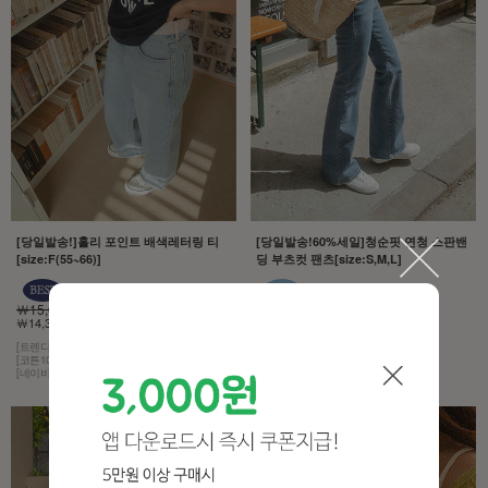
[당일발송!]홀리 포인트 배색레터링 티
[당일발송!60%세일]청순핏 연청 스판밴
[size:F(55~66)]
딩 부츠컷 팬츠[size:S,M,L]
￦15,000
￦43,000
￦14,300 5%
￦17,200 60%
[트렌디한 감성]
[모델구매제품!][무조건추천!]
[코튼100% 소재]
[허리는 히든 밴딩,스판이 3% 함유]
[네이비 컬러에 화이트 레터링]
[컬러는 4계절 내내 사랑받는 연청]