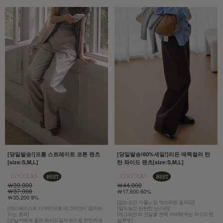
[당일발송!]프롬 스트레이트 코튼 팬츠
[당일발송!60%세일!]리든 매력컬러 탄
[size:S,M,L]
탄 와이드 팬츠[size:S,M,L]
￦39,000
￦44,000
￦37,000
￦17,600 60%
￦35,200 9%
[입는순간 가을느낌 멋스러운 컬러감]
[하이웨이스트 디자인으로 레그라인이 길어보
[밀도높고 탄탄한 난스판]
이는 효과]
[레그라인의 군살을 완벽 커버해주는 와이드한
[군살커버에 좋은 와이드일자핏으로 편안하게
실루엣]