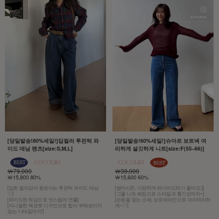
[당일발송!80%세일!]딥컬러 투핀턱 와
[당일발송!60%세일!]슈아르 보트넥 여
이드 데님 팬츠[size:S,M,L]
리하게 설깃하게 니트[size:F(55~66)]
￦79,000
￦39,000
￦15,800 80%
￦15,600 60%
[딥한 컬러감이 돋보이는 투핀턱 와이드 데님
[썸머시즌, 다양하게 레이어드하기 좋아요:)]
♡]
[그물 니트 짜임으로 스타일과 통기성까지~]
[와이드한 핏감으로 멋스럽게 연출]
[손등을 덮는 소매, 보트넥라인으로 여리여리하
[미니멀한 백포켓 디자인으로 힙이 부해보이지
게~♡]
않는 디테일까지!]