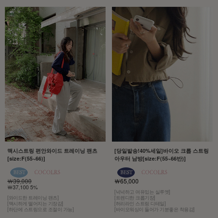
맥시스트링 편안와이드 트레이닝 팬츠
[당일발송!40%세일]바이오 크롭 스트링
[size:F(55~66)]
아우터 남방[size:F(55~66반)]
￦39,000
￦65,000
￦37,100 5%
[넉넉하고 여유있는 실루엣]
[와이드한 트레이닝 팬츠]
[트렌디한 크롭기장]
[맥시하게 떨어지는 기장감]
[허리라인 스트링 디테일]
[하단에 스트링으로 조절이 가능]
[바이오워싱이 들어가 기분좋은 착용감]