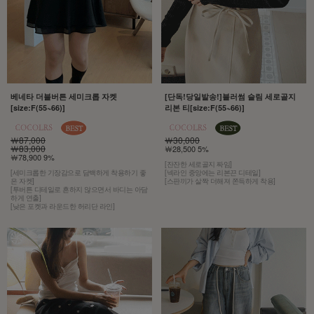
베네타 더블버튼 세미크롭 자켓
[단독!당일발송!]블러썸 슬림 세로골지
[size:F(55~66)]
리본 티[size:F(55~66)]
￦87,000
￦30,000
￦83,000
￦28,500 5%
￦78,900 9%
[잔잔한 세로골지 짜임]
[세미크롭한 기장감으로 담백하게 착용하기 좋
[넥라인 중앙에는 리본끈 디테일]
은 자켓]
[스판끼가 살짝 더해져 쫀득하게 착용]
[투버튼 디테일로 흔하지 않으면서 바디는 아담
하게 연출]
[낮은 포켓과 라운드한 허리단 라인]