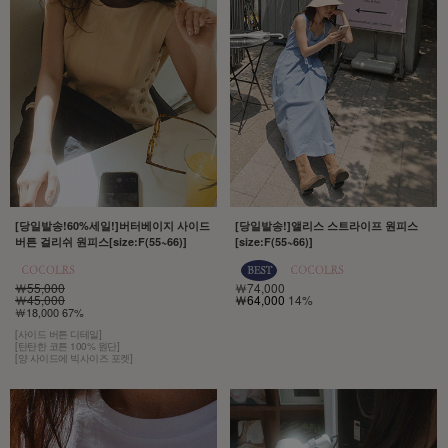
[당일발송!60%세일!]버터베이지 사이드
[당일발송!]앨리스 스트라이프 원피스
버튼 걸리쉬 원피스[size:F(55~66)]
[size:F(55~66)]
￦55,000
￦74,000
￦45,000
￦64,000
14%
￦18,000 67%
[사이드 버튼 디테일]
[탄탄한 코튼 100% 원단]
[양 사이드에 빅사이즈 포켓]