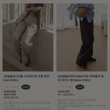
[당일발송!]프롬 스트레이트 코튼 팬츠
[당일발송!60%세일!]리든 매력컬러 탄
[size:S,M,L]
탄 와이드 팬츠[size:S,M,L]
￦39,000
￦44,000
￦37,000
￦17,600 60%
￦35,200 9%
[입는순간 가을느낌 멋스러운 컬러감]
[하이웨이스트 디자인으로 레그라인이 길어보
[밀도높고 탄탄한 난스판]
이는 효과]
[레그라인의 군살을 완벽 커버해주는 와이드한
[군살커버에 좋은 와이드일자핏으로 편안하게
실루엣]