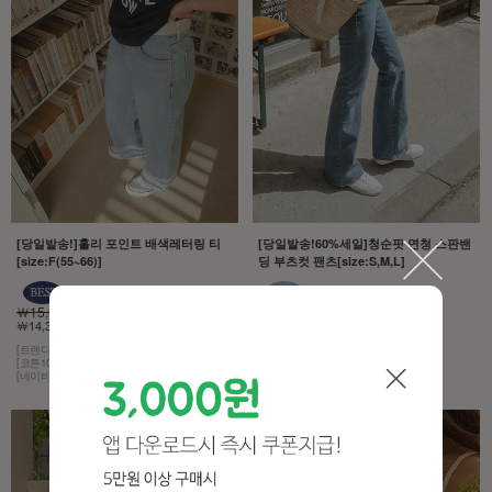
[당일발송!]홀리 포인트 배색레터링 티
[당일발송!60%세일]청순핏 연청 스판밴
[size:F(55~66)]
딩 부츠컷 팬츠[size:S,M,L]
￦15,000
￦43,000
￦14,300 5%
￦17,200 60%
[트렌디한 감성]
[모델구매제품!][무조건추천!]
[코튼100% 소재]
[허리는 히든 밴딩,스판이 3% 함유]
[네이비 컬러에 화이트 레터링]
[컬러는 4계절 내내 사랑받는 연청]