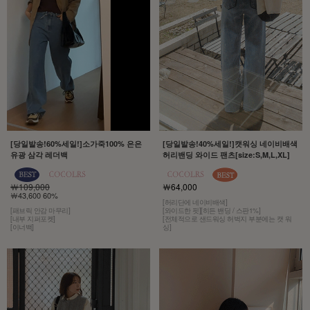
[당일발송!60%세일!]소가죽100% 은은
[당일발송!40%세일!]캣워싱 네이비배색
유광 삼각 레더백
허리밴딩 와이드 팬츠[size:S,M,L,XL]
￦109,000
￦64,000
￦43,600 60%
[허리단에 네이비배색]
[패브릭 안감 마무리]
[와이드한 핏][히든 밴딩 / 스판1%]
[내부 지퍼포켓]
[전체적으로 샌드워싱 허벅지 부분에는 캣 워
[이너백]
싱]