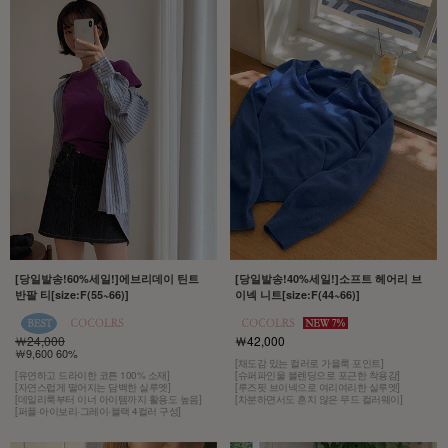
[당일발송!60%세일!]에브리데이 틴트
[당일발송!40%세일!]소프트 헤어리 브
반팔 티[size:F(55~66)]
이넥 니트[size:F(44~66)]
￦24,000
￦42,000
￦9,600 60%
[채도감 있는 컬러로 가을룩 포인트]
[유연하고 드라이한 코튼 100% 소재]
[슈퍼파인울 블렌딩으로 포근한 착용감]
[자연스럽게 떨어지는 담백한 실루엣]
[루즈핏 브이넥으로 여리여리한 실루엣]
[데일리룩부터 이너 아이템까지 활용도 높음]
[차분하면서도 흔치 않은 무드 컬러웨이]
[퍼플·아이보리·그레이·블랙 4컬러 구성]