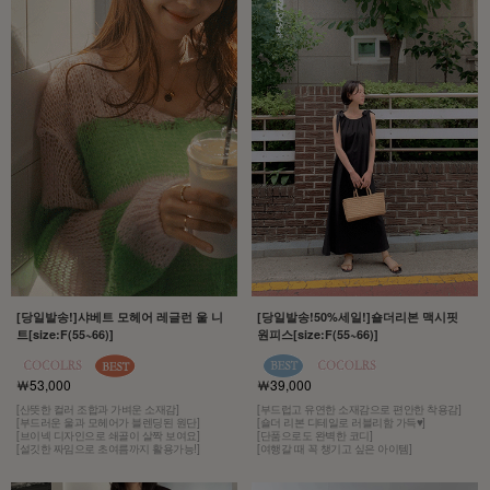
[당일발송!]샤베트 모헤어 레글런 울 니
[당일발송!50%세일!]숄더리본 맥시핏
트[size:F(55~66)]
원피스[size:F(55~66)]
￦53,000
￦39,000
[산뜻한 컬러 조합과 가벼운 소재감]
[부드럽고 유연한 소재감으로 편안한 착용감]
[부드러운 울과 모헤어가 블렌딩된 원단]
[숄더 리본 디테일로 러블리함 가득♥]
[브이넥 디자인으로 쇄골이 살짝 보여요]
[단품으로도 완벽한 코디]
[설깃한 짜임으로 초여름까지 활용가능!]
[여행갈 때 꼭 챙기고 싶은 아이템]