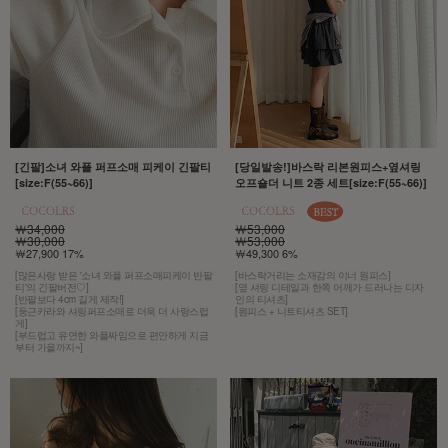
[긴팔]소녀 와플 퍼프소매 피케이 긴팔티
[당일발송!]바스락 리본원피스+옆셔링
[size:F(55~66)]
오프숄더 니트 2종 세트[size:F(55~66)]
￦34,000
￦53,000
￦30,000
￦53,000
￦27,900 17%
￦49,300 6%
[많은사랑 받은 '소녀 와플 퍼프소매피케이 반팔
[바스락거리는 소재감의 이너 원피스]
티'의 긴팔버전♡]
[옆 셔링 디테일과 한쪽 어깨가 드러나는 디자
[반팔보다 4cm 길게 제작!]
인의 티셔츠]
[둥근카라와 셔링퍼프소매로 더욱 더 사랑스럽
[원피스 + 니트티셔츠 SET]
게]
[부드럽고 유연한 와플짜임으로 편안하게 지금
부터 가을까지~]