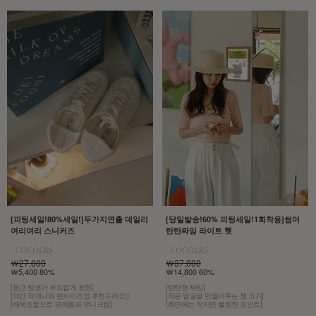
[당일발송!60% 피팅세일!1회착용]썸머
[피팅세일!80%세일!]두가지연출 데일리
탄탄짜임 라이트 햇
여리여리 스니커즈
￦37,000
￦27,000
￦14,800 60%
￦5,400 80%
[탄탄한 짜임]
[둥근 앞코가 부드럽게 표현]
[작은 얼굴을 만들어주는 챙 크기]
[약간 작게나와 반사이즈업 추천드려요!]
[측면에는 작지만 블링한 포인트]
[배색조합으로 귀여움과 유니크함]