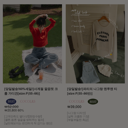
[당일발송!60%세일!]사계절 깔끔핏 크
[당일발송!]파리의 나그랑 맨투맨 티
롭 가디건[size:F(55~66)]
[size:F(55~66반)]
￦52,000
￦39,000
￦20,800 60%
[나그랑 디자인]
[고객만족도 별다섯!][한정수량!]
[살짝 크롭한 기장]
[쿨톤,윔톤 얼굴을 밝혀주는 컬러]
[부들부들한 촉감]
[날씬해보이는 편안하게 착 감기는 원단]