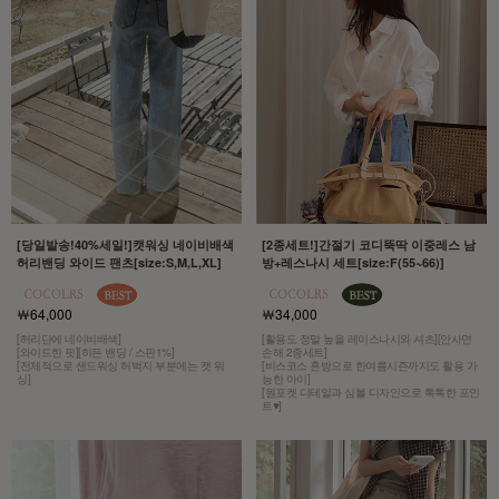
[당일발송!40%세일!]캣워싱 네이비배색
[2종세트!]간절기 코디뚝딱 이중레스 남
허리밴딩 와이드 팬츠[size:S,M,L,XL]
방+레스나시 세트[size:F(55~66)]
￦64,000
￦34,000
[허리단에 네이비배색]
[활용도 정말 높을 레이스나시와 셔츠][안사면
[와이드한 핏][히든 밴딩 / 스판1%]
손해 2종세트]
[전체적으로 샌드워싱 허벅지 부분에는 캣 워
[비스코스 혼방으로 한여름시즌까지도 활용 가
싱]
능한 아이]
[원포켓 디테일과 심볼 디자인으로 톡톡한 포인
트♥]