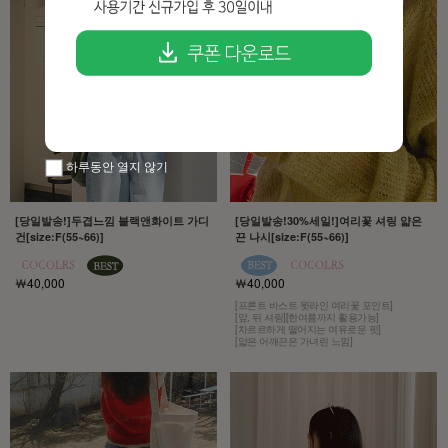
하루동안 열지 않기
[당일발송!]두겹느낌 블랙앤화이트 가디
[당일발송!30%세일!]여리꽃 셔링 얇은
건[size:F(55~66)]
끈 나시[size:F(55~66)]
￦40,000
￦40,000
[프론트 바스트 윗라인 여리꽃 포인트]
[앞, 뒤 셔링][한여름까지 활용가능]
[차르르하게 떨어지는 여유로운 핏]
[얇은 어깨끈은 가녀린 느낌]