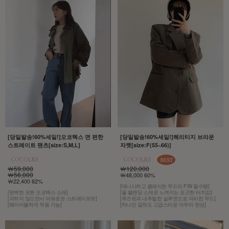
[당일발송!60%세일!]오코텍스 면 편한
[당일발송!60%세일!]헤리티지 브라운
스트레이트 팬츠[size:S,M,L]
자켓[size:F(55~66)]
￦59,000
￦120,000
￦56,000
￦48,000 60%
￦22,400 62%
[매니시하고 클래식한 무드의 F/W 필수템]
[완벽한 코튼 오코텍스 소재]
[울 블렌딩 소재로 느껴지는 포근한 터치감]
[과하지 않으면서 여유로운 스트레이트핏]
[루즈핏과 내추럴한 실루엣으로 여리한 무드]
[웨어러블하게 착용 가능]
[하나만 걸쳐도 고급스러운 아우라 완성]