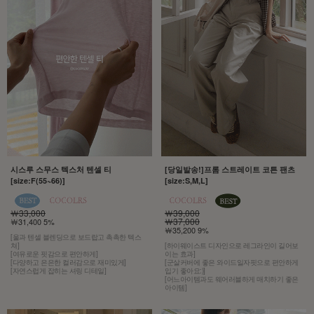
시스루 스무스 텍스처 텐셀 티
[당일발송!]프롬 스트레이트 코튼 팬츠
[size:F(55~66)]
[size:S,M,L]
￦33,000
￦39,000
￦37,000
￦31,400 5%
￦35,200 9%
[울과 텐셀 블렌딩으로 보드랍고 촉촉한 텍스
쳐]
[하이웨이스트 디자인으로 레그라인이 길어보
[여유로운 핏감으로 편안하게]
이는 효과]
[다양하고 은은한 컬러감으로 재미있게]
[군살커버에 좋은 와이드일자핏으로 편안하게
[자연스럽게 잡히는 셔링 디테일]
입기 좋아요:)]
[어느아이템과도 웨어러블하게 매치하기 좋은
아이템]