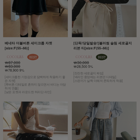
베네타 더블버튼 세미크롭 자켓
[단독!당일발송!]블러썸 슬림 세로골지
[size:F(55~66)]
리본 티[size:F(55~66)]
￦87,000
￦30,000
￦83,000
￦28,500 5%
￦78,900 9%
[잔잔한 세로골지 짜임]
[세미크롭한 기장감으로 담백하게 착용하기 좋
[넥라인 중앙에는 리본끈 디테일]
은 자켓]
[스판끼가 살짝 더해져 쫀득하게 착용]
[투버튼 디테일로 흔하지 않으면서 바디는 아담
하게 연출]
[낮은 포켓과 라운드한 허리단 라인]