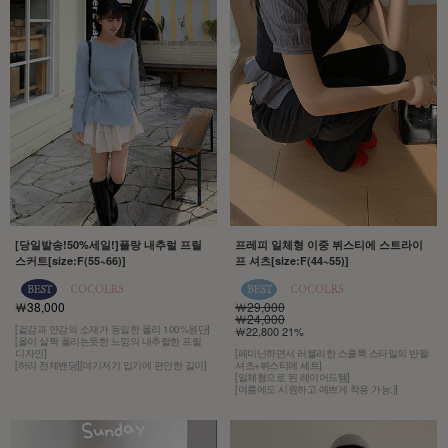
[당일발송!50%세일!]플랑 내추럴 프릴
프레피 일체형 이중 뷔스티에 스트라이
스커트[size:F(55~66)]
프 셔츠[size:F(44~55)]
￦38,000
￦29,000
￦24,000
[겉감과 안감의 소재가 동일한 폴리 100%원단]
￦22,800 21%
[올이 살짝 풀리는듯한 느낌의 내추럴한 프릴
디자인]
[페미닌하면서 러블리한 스쿨룩 스타일의 반팔
[허리 전체밴딩][여기저기 입기에 편안한 길이]
셔츠+뷔스티에 세트]
[일체형으로 된 레이어드템]
[여름에도 시원하고 예쁘게 착용 가능:)]