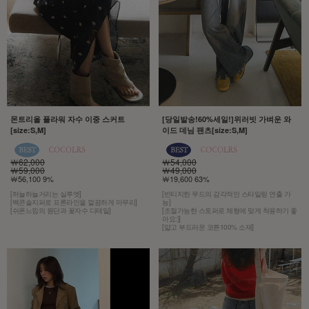
몬트리올 플라워 자수 이중 스커트
[당일발송!60%세일!]위러빗 가벼운 와
[size:S,M]
이드 데님 팬츠[size:S,M]
￦62,000
￦54,000
￦59,000
￦49,000
￦56,100 9%
￦19,600 63%
[하늘하늘거리는 실루엣]
[빈티지한 무드의 감각적인 스타일링 연출 가
[백콘솔지퍼로 프론라인을 깔끔하게 마무리]
능]
[쉬폰느낌의 원단과 꽃자수 디테일]
[조절가능한 스토퍼로 체형에 맞게 착용하기 좋
아요:)]
[얇고 부드러운 코튼100% 소재]