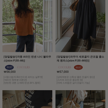
[당일발송!]자몽 A라인 린넨 나시 블라우
[당일발송!]파우더 세로골지 끈조절 쿨소
스[size:F(55~66)]
재 원피스[size:F(55~66반)]
￦56,000
￦57,000
[사랑스럽게 A라인으로 퍼지는 실루엣]
[상체부분은 신축성 좋은 잔골지 원단]
[넥라인 뒷부분 리본끈]
[스커트 라인은 풍성한 핏]
[탄탄한 코튼 소재에 린넨 20% 함유]
[어깨 스트랩은 길이조절이 가능]