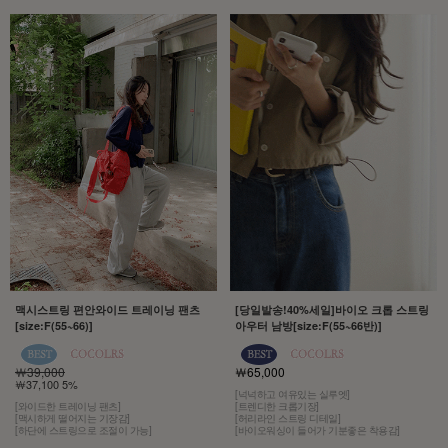
맥시스트링 편안와이드 트레이닝 팬츠
[당일발송!40%세일]바이오 크롭 스트링
[size:F(55~66)]
아우터 남방[size:F(55~66반)]
￦39,000
￦65,000
￦37,100 5%
[넉넉하고 여유있는 실루엣]
[와이드한 트레이닝 팬츠]
[트렌디한 크롭기장]
[맥시하게 떨어지는 기장감]
[허리라인 스트링 디테일]
[하단에 스트링으로 조절이 가능]
[바이오워싱이 들어가 기분좋은 착용감]