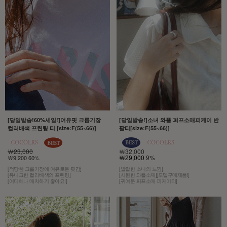
[당일발송!60%세일!]여유핏 크롭기장
[당일발송!]소녀 와플 퍼프소매피케이 반
컬러배색 프린팅 티 [size:F(55~66)]
팔티[size:F(55~66)]
￦23,000
￦32,000
￦29,000
9%
￦9,200 60%
[적당한 크롭기장에 여유로운 핏감]
[발랄한 소녀의 느낌]
[유니크한 컬러배색의 프린팅]
[시원한 와플소재][모델구매제품!]
[어디에나 매치하기 좋아요!]
[귀여운 퍼프소매 피케이티]