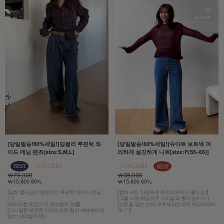
[당일발송!80%세일!]딥컬러 투핀턱 와
[당일발송!60%세일!]슈아르 보트넥 여
이드 데님 팬츠[size:S,M,L]
리하게 설깃하게 니트[size:F(55~66)]
￦79,000
￦39,000
￦15,800 80%
￦15,600 60%
[딥한 컬러감이 돋보이는 투핀턱 와이드 데님
[썸머시즌, 다양하게 레이어드하기 좋아요:)]
♡]
[그물 니트 짜임으로 스타일과 통기성까지~]
[와이드한 핏감으로 멋스럽게 연출]
[손등을 덮는 소매, 보트넥라인으로 여리여리하
[미니멀한 백포켓 디자인으로 힙이 부해보이지
게~♡]
않는 디테일까지!]