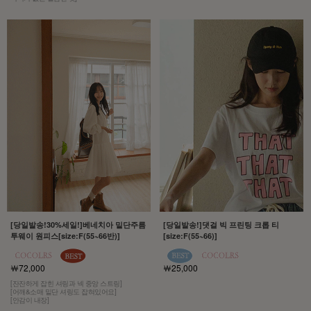
[당일발송!30%세일!]베네치아 밑단주름
[당일발송!]댓걸 빅 프린팅 크롭 티
투웨이 원피스[size:F(55~66반)]
[size:F(55~66)]
￦72,000
￦25,000
[잔잔하게 잡힌 셔링과 넥 중앙 스트링]
[어깨&소매 밑단 셔링도 잡혀있어요]
[안감이 내장]