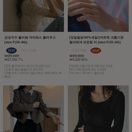
감성자수 블러썸 여리레스 블라우스
[당일발송!60%세일!]여유핏 크롭기장
[size:F(55~66)]
컬러배색 프린팅 티 [size:F(55~66)]
￦29,000
￦23,000
￦27,000 7%
￦9,200 60%
[전체 플라워자수 레이스/안감있어요]
[적당한 크롭기장에 여유로운 핏감]
[소매와 밑단 물결라인 포인트!]
[유니크한 컬러배색의 프린팅]
[여름내내 시원하게 간절기에는 쟈켓안에도 예
[어디에나 매치하기 좋아요!]
뻐요]