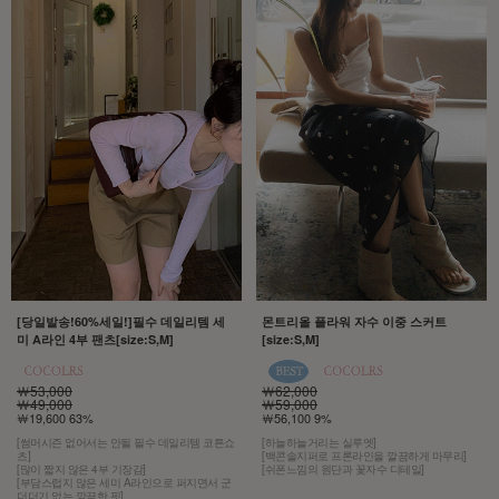
[당일발송!60%세일!]필수 데일리템 세
몬트리올 플라워 자수 이중 스커트
미 A라인 4부 팬츠[size:S,M]
[size:S,M]
￦53,000
￦62,000
￦49,000
￦59,000
￦19,600 63%
￦56,100 9%
[썸머시즌 없어서는 안될 필수 데일리템 코튼쇼
[하늘하늘거리는 실루엣]
츠]
[백콘솔지퍼로 프론라인을 깔끔하게 마무리]
[많이 짧지 않은 4부 기장감]
[쉬폰느낌의 원단과 꽃자수 디테일]
[부담스럽지 않은 세미 A라인으로 퍼지면서 군
더더기 없는 깔끔한 핏]