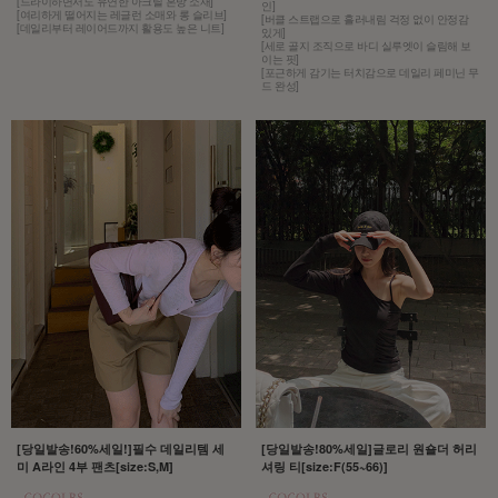
[드라이하면서도 유연한 아크릴 혼방 소재]
인]
[여리하게 떨어지는 레글런 소매와 롱 슬리브]
[버클 스트랩으로 흘러내림 걱정 없이 안정감
[데일리부터 레이어드까지 활용도 높은 니트]
있게]
[세로 골지 조직으로 바디 실루엣이 슬림해 보
이는 핏]
[포근하게 감기는 터치감으로 데일리 페미닌 무
드 완성]
[당일발송!60%세일!]필수 데일리템 세
[당일발송!80%세일]글로리 원숄더 허리
미 A라인 4부 팬츠[size:S,M]
셔링 티[size:F(55~66)]