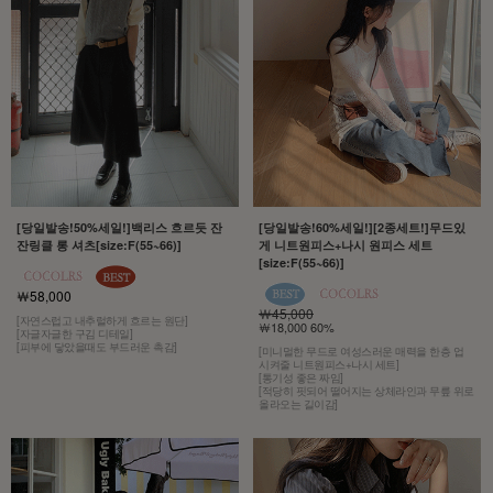
[당일발송!50%세일!]백리스 흐르듯 잔
[당일발송!60%세일!][2종세트!]무드있
잔링클 롱 셔츠[size:F(55~66)]
게 니트원피스+나시 원피스 세트
[size:F(55~66)]
￦58,000
￦45,000
[자연스럽고 내추럴하게 흐르는 원단]
￦18,000 60%
[자글자글한 구김 디테일]
[피부에 닿았을때도 부드러운 촉감]
[미니멀한 무드로 여성스러운 매력을 한층 업
시켜줄 니트원피스+나시 세트]
[통기성 좋은 짜임]
[적당히 핏되어 떨어지는 상체라인과 무릎 위로
올라오는 길이감]