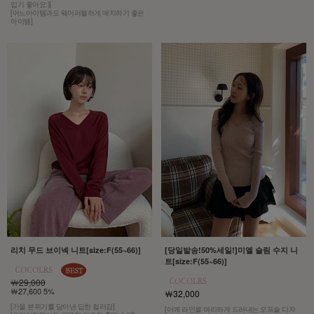
입기 좋아요:)]
[어느아이템과도 웨어러블하게 매치하기 좋은
아이템]
리치 무드 브이넥 니트[size:F(55~66)]
[당일발송!50%세일!]미엘 슬림 수지 니
트[size:F(55~66)]
￦29,000
￦27,600 5%
￦32,000
[가을 분위기를 담아낸 딥한 컬러감]
[어깨 라인을 여리하게 드러내는 오프숄 디자