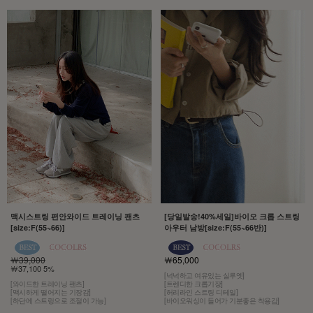
맥시스트링 편안와이드 트레이닝 팬츠
[당일발송!40%세일]바이오 크롭 스트링
[size:F(55~66)]
아우터 남방[size:F(55~66반)]
￦39,000
￦65,000
￦37,100 5%
[넉넉하고 여유있는 실루엣]
[와이드한 트레이닝 팬츠]
[트렌디한 크롭기장]
[맥시하게 떨어지는 기장감]
[허리라인 스트링 디테일]
[하단에 스트링으로 조절이 가능]
[바이오워싱이 들어가 기분좋은 착용감]