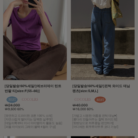
[당일발송!60%세일!]에브리데이 틴트
[당일발송!60%세일!]핀턱 와이드 데님
반팔 티[size:F(55~66)]
팬츠[size:S,M,L]
￦24,000
￦40,000
￦9,600 60%
￦16,000 60%
[유연하고 드라이한 코튼 100% 소재]
[가볍고 시원한 여름용 핀턱 데님♥]
[자연스럽게 떨어지는 담백한 실루엣]
[롱다리 만들어주는 찰떡 와이드핏]
[데일리룩부터 이너 아이템까지 활용도 높음]
[뒷밴딩으로 하루종일 편안하게]
[퍼플·아이보리·그레이·블랙 4컬러 구성]
[어디에든 휘뚜루마뚜루 코디 가능!]