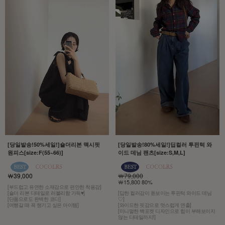
[당일발송!50%세일!]숄더리본 맥시핏
[당일발송!80%세일!]딥컬러 투핀턱 와
원피스[size:F(55~66)]
이드 데님 팬츠[size:S,M,L]
￦39,000
￦79,000
￦15,800 80%
[부드럽고 유연한 소재감으로 편안한 착용감]
[숄더 리본 디테일로 러블리함 가득♥]
[딥한 컬러감이 돋보이는 투핀턱 와이드 데님
[단품으로도 완벽한 코디]
♡]
[여행갈 때 꼭 챙기고 싶은 아이템]
[와이드한 핏감으로 멋스럽게 연출]
[미니멀한 백포켓 디자인으로 힙이 부해보이지
않는 디테일까지!]