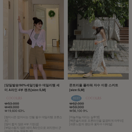
[당일발송!60%세일!]필수 데일리템 세
몬트리올 플라워 자수 이중 스커트
미 A라인 4부 팬츠[size:S,M]
[size:S,M]
￦53,000
￦62,000
￦49,000
￦59,000
￦19,600 63%
￦56,100 9%
[썸머시즌 없어서는 안될 필수 데일리템 코튼쇼
[하늘하늘거리는 실루엣]
츠]
[백콘솔지퍼로 프론라인을 깔끔하게 마무리]
[많이 짧지 않은 4부 기장감]
[쉬폰느낌의 원단과 꽃자수 디테일]
[부담스럽지 않은 세미 A라인으로 퍼지면서 군
더더기 없는 깔끔한 핏]