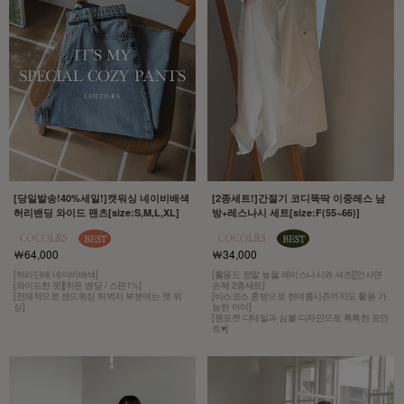
[당일발송!40%세일!]캣워싱 네이비배색
[2종세트!]간절기 코디뚝딱 이중레스 남
허리밴딩 와이드 팬츠[size:S,M,L,XL]
방+레스나시 세트[size:F(55~66)]
￦64,000
￦34,000
[허리단에 네이비배색]
[활용도 정말 높을 레이스나시와 셔츠][안사면
[와이드한 핏][히든 밴딩 / 스판1%]
손해 2종세트]
[전체적으로 샌드워싱 허벅지 부분에는 캣 워
[비스코스 혼방으로 한여름시즌까지도 활용 가
싱]
능한 아이]
[원포켓 디테일과 심볼 디자인으로 톡톡한 포인
트♥]