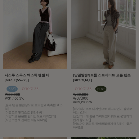
시스루 스무스 텍스처 텐셀 티
[당일발송!]프롬 스트레이트 코튼 팬츠
[size:F(55~66)]
[size:S,M,L]
￦33,000
￦39,000
￦37,000
￦31,400 5%
￦35,200 9%
[울과 텐셀 블렌딩으로 보드랍고 촉촉한 텍스
쳐]
[하이웨이스트 디자인으로 레그라인이 길어보
[여유로운 핏감으로 편안하게]
이는 효과]
[다양하고 은은한 컬러감으로 재미있게]
[군살커버에 좋은 와이드일자핏으로 편안하게
[자연스럽게 잡히는 셔링 디테일]
입기 좋아요:)]
[어느아이템과도 웨어러블하게 매치하기 좋은
아이템]