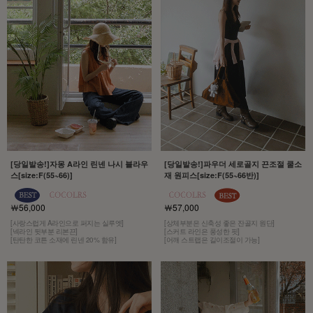
[당일발송!]자몽 A라인 린넨 나시 블라우
[당일발송!]파우더 세로골지 끈조절 쿨소
스[size:F(55~66)]
재 원피스[size:F(55~66반)]
￦56,000
￦57,000
[사랑스럽게 A라인으로 퍼지는 실루엣]
[상체부분은 신축성 좋은 잔골지 원단]
[넥라인 뒷부분 리본끈]
[스커트 라인은 풍성한 핏]
[탄탄한 코튼 소재에 린넨 20% 함유]
[어깨 스트랩은 길이조절이 가능]