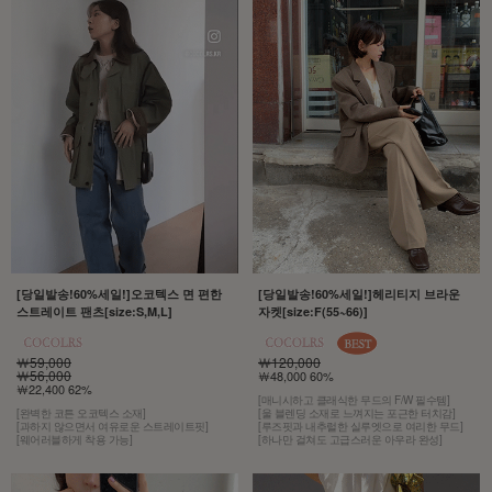
[당일발송!60%세일!]오코텍스 면 편한
[당일발송!60%세일!]헤리티지 브라운
스트레이트 팬츠[size:S,M,L]
자켓[size:F(55~66)]
￦59,000
￦120,000
￦56,000
￦48,000 60%
￦22,400 62%
[매니시하고 클래식한 무드의 F/W 필수템]
[완벽한 코튼 오코텍스 소재]
[울 블렌딩 소재로 느껴지는 포근한 터치감]
[과하지 않으면서 여유로운 스트레이트핏]
[루즈핏과 내추럴한 실루엣으로 여리한 무드]
[웨어러블하게 착용 가능]
[하나만 걸쳐도 고급스러운 아우라 완성]