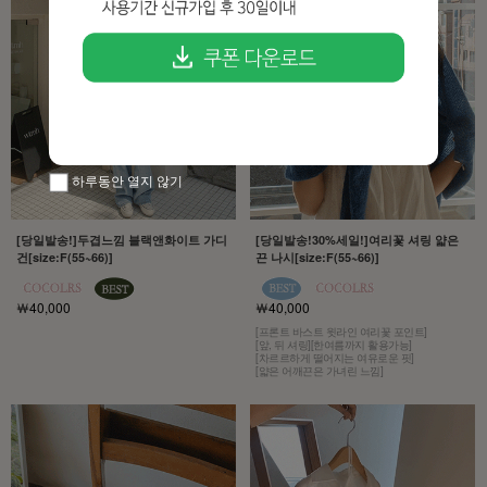
하루동안 열지 않기
[당일발송!]두겹느낌 블랙앤화이트 가디
[당일발송!30%세일!]여리꽃 셔링 얇은
건[size:F(55~66)]
끈 나시[size:F(55~66)]
￦40,000
￦40,000
[프론트 바스트 윗라인 여리꽃 포인트]
[앞, 뒤 셔링][한여름까지 활용가능]
[차르르하게 떨어지는 여유로운 핏]
[얇은 어깨끈은 가녀린 느낌]