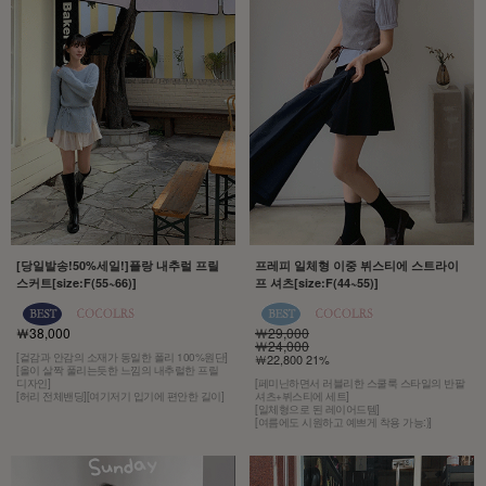
[당일발송!50%세일!]플랑 내추럴 프릴
프레피 일체형 이중 뷔스티에 스트라이
스커트[size:F(55~66)]
프 셔츠[size:F(44~55)]
￦38,000
￦29,000
￦24,000
[겉감과 안감의 소재가 동일한 폴리 100%원단]
￦22,800 21%
[올이 살짝 풀리는듯한 느낌의 내추럴한 프릴
디자인]
[페미닌하면서 러블리한 스쿨룩 스타일의 반팔
[허리 전체밴딩][여기저기 입기에 편안한 길이]
셔츠+뷔스티에 세트]
[일체형으로 된 레이어드템]
[여름에도 시원하고 예쁘게 착용 가능:)]