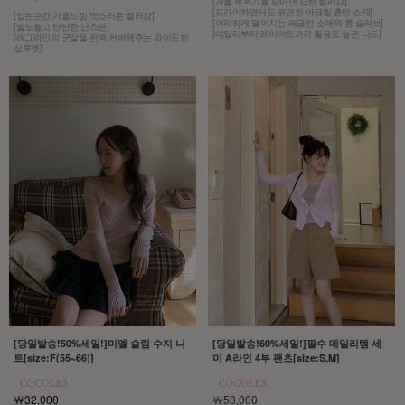
[가을 분위기를 담아낸 딥한 컬러감]
[드라이하면서도 유연한 아크릴 혼방 소재]
[입는순간 가을느낌 멋스러운 컬러감]
[여리하게 떨어지는 레글런 소매와 롱 슬리브]
[밀도높고 탄탄한 난스판]
[데일리부터 레이어드까지 활용도 높은 니트]
[레그라인의 군살을 완벽 커버해주는 와이드한
실루엣]
[당일발송!50%세일!]미엘 슬림 수지 니
[당일발송!60%세일!]필수 데일리템 세
트[size:F(55~66)]
미 A라인 4부 팬츠[size:S,M]
￦32,000
￦53,000