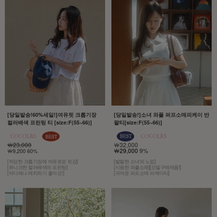
[당일발송!60%세일!]여유핏 크롭기장
[당일발송!]소녀 와플 퍼프소매피케이 반
컬러배색 프린팅 티 [size:F(55~66)]
팔티[size:F(55~66)]
￦23,000
￦32,000
￦29,000
9%
￦9,200 60%
[적당한 크롭기장에 여유로운 핏감]
[발랄한 소녀의 느낌]
[유니크한 컬러배색의 프린팅]
[시원한 와플소재][모델구매제품!]
[어디에나 매치하기 좋아요!]
[귀여운 퍼프소매 피케이티]