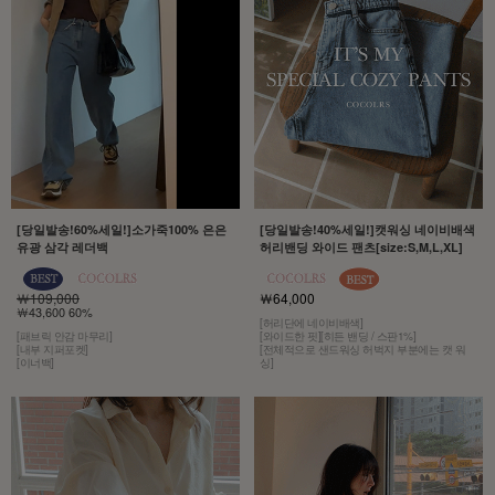
[당일발송!60%세일!]소가죽100% 은은
[당일발송!40%세일!]캣워싱 네이비배색
유광 삼각 레더백
허리밴딩 와이드 팬츠[size:S,M,L,XL]
￦109,000
￦64,000
￦43,600 60%
[허리단에 네이비배색]
[패브릭 안감 마무리]
[와이드한 핏][히든 밴딩 / 스판1%]
[내부 지퍼포켓]
[전체적으로 샌드워싱 허벅지 부분에는 캣 워
[이너백]
싱]