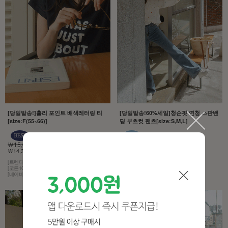
[당일발송!]홀리 포인트 배색레터링 티
[당일발송!60%세일]청순핏 연청 스판밴
[size:F(55~66)]
딩 부츠컷 팬츠[size:S,M,L]
￦15,000
￦43,000
￦14,300 5%
￦17,200 60%
[트렌디한 감성]
[모델구매제품!][무조건추천!]
[코튼100% 소재]
[허리는 히든 밴딩,스판이 3% 함유]
[네이비 컬러에 화이트 레터링]
[컬러는 4계절 내내 사랑받는 연청]