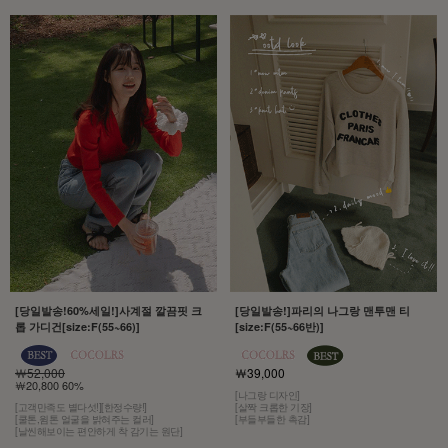
[당일발송!60%세일!]사계절 깔끔핏 크
[당일발송!]파리의 나그랑 맨투맨 티
롭 가디건[size:F(55~66)]
[size:F(55~66반)]
￦52,000
￦39,000
￦20,800 60%
[나그랑 디자인]
[고객만족도 별다섯!][한정수량!]
[살짝 크롭한 기장]
[쿨톤,윔톤 얼굴을 밝혀주는 컬러]
[부들부들한 촉감]
[날씬해보이는 편안하게 착 감기는 원단]