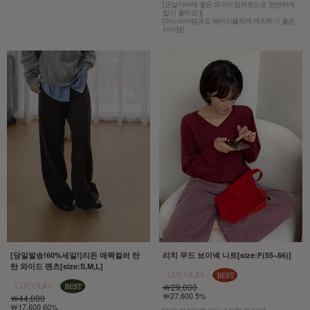
[군살커버에 좋은 와이드일자핏으로 편안하게
입기 좋아요:)]
[어느아이템과도 웨어러블하게 매치하기 좋은
아이템]
[당일발송!60%세일!]리든 매력컬러 탄
리치 무드 브이넥 니트[size:F(55~66)]
탄 와이드 팬츠[size:S,M,L]
￦29,000
￦27,600 5%
￦44,000
￦17,600 60%