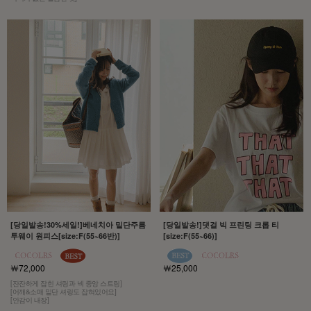
[당일발송!30%세일!]베네치아 밑단주름
[당일발송!]댓걸 빅 프린팅 크롭 티
투웨이 원피스[size:F(55~66반)]
[size:F(55~66)]
￦72,000
￦25,000
[잔잔하게 잡힌 셔링과 넥 중앙 스트링]
[어깨&소매 밑단 셔링도 잡혀있어요]
[안감이 내장]