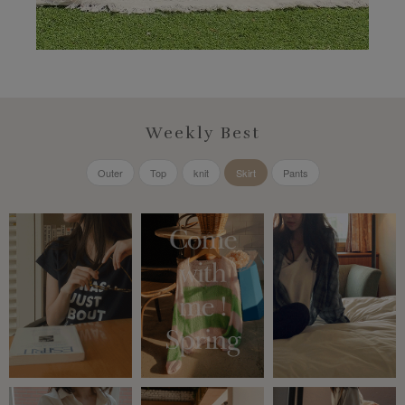
Weekly Best
Outer
Top
knit
Skirt
Pants