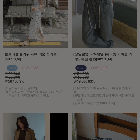
몬트리올 플라워 자수 이중 스커트
[당일발송!60%세일!]위러빗 가벼운 와
[size:S,M]
이드 데님 팬츠[size:S,M]
￦62,000
￦54,000
￦59,000
￦49,000
￦56,100 9%
￦19,600 63%
[하늘하늘거리는 실루엣]
[빈티지한 무드의 감각적인 스타일링 연출 가
[백콘솔지퍼로 프론라인을 깔끔하게 마무리]
능]
[쉬폰느낌의 원단과 꽃자수 디테일]
[조절가능한 스토퍼로 체형에 맞게 착용하기 좋
아요:)]
[얇고 부드러운 코튼100% 소재]