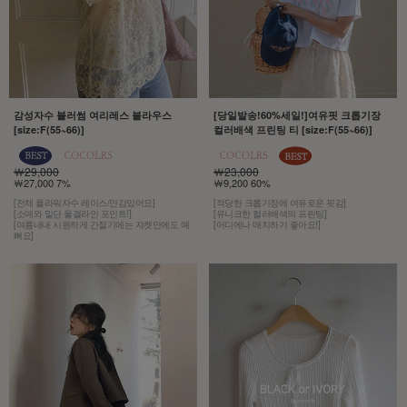
감성자수 블러썸 여리레스 블라우스
[당일발송!60%세일!]여유핏 크롭기장
[size:F(55~66)]
컬러배색 프린팅 티 [size:F(55~66)]
￦29,000
￦23,000
￦27,000 7%
￦9,200 60%
[전체 플라워자수 레이스/안감있어요]
[적당한 크롭기장에 여유로운 핏감]
[소매와 밑단 물결라인 포인트!]
[유니크한 컬러배색의 프린팅]
[여름내내 시원하게 간절기에는 쟈켓안에도 예
[어디에나 매치하기 좋아요!]
뻐요]