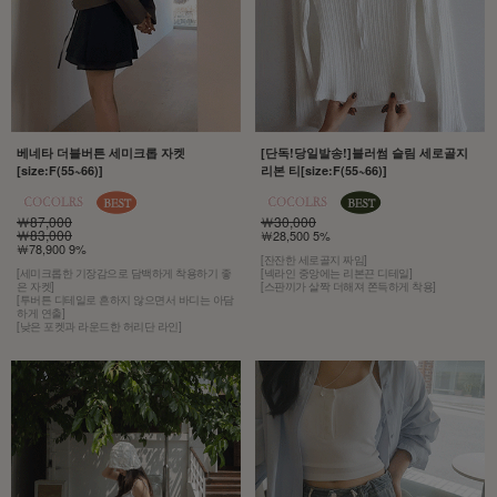
베네타 더블버튼 세미크롭 자켓
[단독!당일발송!]블러썸 슬림 세로골지
[size:F(55~66)]
리본 티[size:F(55~66)]
￦87,000
￦30,000
￦83,000
￦28,500 5%
￦78,900 9%
[잔잔한 세로골지 짜임]
[세미크롭한 기장감으로 담백하게 착용하기 좋
[넥라인 중앙에는 리본끈 디테일]
은 자켓]
[스판끼가 살짝 더해져 쫀득하게 착용]
[투버튼 디테일로 흔하지 않으면서 바디는 아담
하게 연출]
[낮은 포켓과 라운드한 허리단 라인]