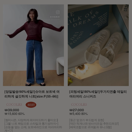
[당일발송!60%세일!]슈아르 보트넥 여
[피팅세일!80%세일!]두가지연출 데일리
리하게 설깃하게 니트[size:F(55~66)]
여리여리 스니커즈
￦39,000
￦27,000
￦15,600 60%
￦5,400 80%
[썸머시즌, 다양하게 레이어드하기 좋아요:)]
[둥근 앞코가 부드럽게 표현]
[그물 니트 짜임으로 스타일과 통기성까지~]
[약간 작게나와 반사이즈업 추천드려요!]
[손등을 덮는 소매, 보트넥라인으로 여리여리하
[배색조합으로 귀여움과 유니크함]
게~♡]