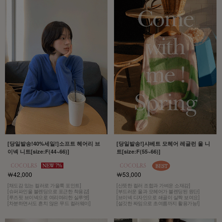
[당일발송!40%세일!]소프트 헤어리 브
[당일발송!]샤베트 모헤어 레글런 울 니
이넥 니트[size:F(44~66)]
트[size:F(55~66)]
￦42,000
￦53,000
[채도감 있는 컬러로 가을룩 포인트]
[산뜻한 컬러 조합과 가벼운 소재감]
[슈퍼파인울 블렌딩으로 포근한 착용감]
[부드러운 울과 모헤어가 블렌딩된 원단]
[루즈핏 브이넥으로 여리여리한 실루엣]
[브이넥 디자인으로 쇄골이 살짝 보여요]
[차분하면서도 흔치 않은 무드 컬러웨이]
[설깃한 짜임으로 초여름까지 활용가능!]