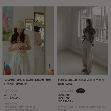
[당일발송!60% 피팅세일!1회착용]썸머
[당일발송!]프롬 스트레이트 코튼 팬츠
탄탄짜임 라이트 햇
[size:S,M,L]
￦37,000
￦39,000
￦37,000
￦14,800 60%
￦35,200 9%
[탄탄한 짜임]
[작은 얼굴을 만들어주는 챙 크기]
[하이웨이스트 디자인으로 레그라인이 길어보
[측면에는 작지만 블링한 포인트]
이는 효과]