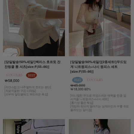
[당일발송!50%세일!]백리스 흐르듯 잔
[당일발송!60%세일!][2종세트!]무드있
잔링클 롱 셔츠[size:F(55~66)]
게 니트원피스+나시 원피스 세트
[size:F(55~66)]
￦58,000
￦45,000
[자연스럽고 내추럴하게 흐르는 원단]
￦18,000 60%
[자글자글한 구김 디테일]
[피부에 닿았을때도 부드러운 촉감]
[미니멀한 무드로 여성스러운 매력을 한층 업
시켜줄 니트원피스+나시 세트]
[통기성 좋은 짜임]
[적당히 핏되어 떨어지는 상체라인과 무릎 위로
올라오는 길이감]