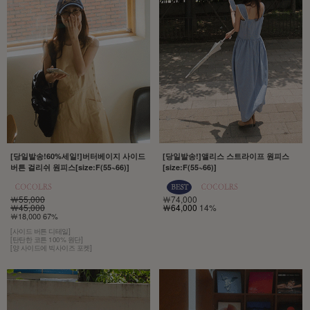
[당일발송!60%세일!]버터베이지 사이드
[당일발송!]앨리스 스트라이프 원피스
버튼 걸리쉬 원피스[size:F(55~66)]
[size:F(55~66)]
￦55,000
￦74,000
￦45,000
￦64,000
14%
￦18,000 67%
[사이드 버튼 디테일]
[탄탄한 코튼 100% 원단]
[양 사이드에 빅사이즈 포켓]