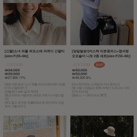
[긴팔]소녀 와플 퍼프소매 피케이 긴팔티
[당일발송!]바스락 리본원피스+옆셔링
[size:F(55~66)]
오프숄더 니트 2종 세트[size:F(55~66)]
￦34,000
￦53,000
￦30,000
￦53,000
￦27,900 17%
￦49,300 6%
[많은사랑 받은 '소녀 와플 퍼프소매피케이 반팔
[바스락거리는 소재감의 이너 원피스]
티'의 긴팔버전♡]
[옆 셔링 디테일과 한쪽 어깨가 드러나는 디자
[반팔보다 4cm 길게 제작!]
인의 티셔츠]
[둥근카라와 셔링퍼프소매로 더욱 더 사랑스럽
[원피스 + 니트티셔츠 SET]
게]
[부드럽고 유연한 와플짜임으로 편안하게 지금
부터 가을까지~]