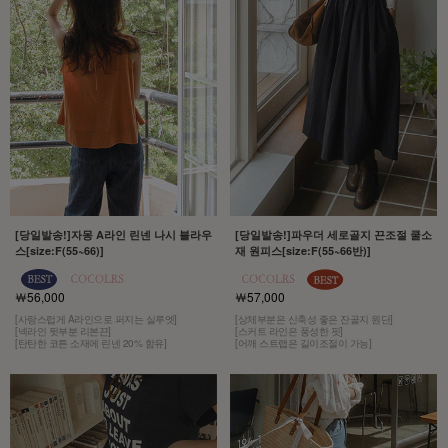
[당일발송!]자몽 A라인 린넨 나시 블라우
[당일발송!]파우더 세로골지 끈조절 쿨소
스[size:F(55~66)]
재 원피스[size:F(55~66반)]
￦56,000
￦57,000
[사랑스럽게 A라인으로 퍼지는 실루엣]
[상체부분은 신축성 좋은 잔골지 원단]
[넥라인 뒷부분 리본끈]
[스커트 라인은 풍성한 핏]
[탄탄한 코튼 소재에 린넨 20% 함유]
[어깨 스트랩은 길이조절이 가능]