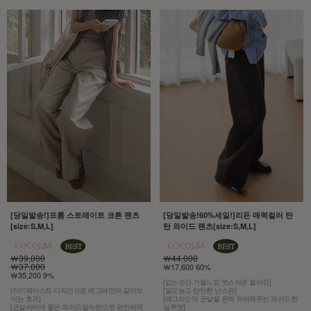
[당일발송!]프롬 스트레이트 코튼 팬츠
[당일발송!60%세일!]리든 매력컬러 탄
[size:S,M,L]
탄 와이드 팬츠[size:S,M,L]
￦39,000
￦44,000
￦37,000
￦17,600 60%
￦35,200 9%
[입는순간 가을느낌 멋스러운 컬러감]
[하이웨이스트 디자인으로 레그라인이 길어보
[밀도높고 탄탄한 난스판]
이는 효과]
[레그라인의 군살을 완벽 커버해주는 와이드한
[군살커버에 좋은 와이드일자핏으로 편안하게
실루엣]