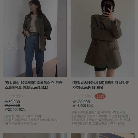
[당일발송!60%세일!]오코텍스 면 편한
[당일발송!60%세일!]헤리티지 브라운
스트레이트 팬츠[size:S,M,L]
자켓[size:F(55~66)]
￦59,000
￦120,000
￦56,000
￦48,000 60%
￦22,400 62%
[매니시하고 클래식한 무드의 F/W 필수템]
[완벽한 코튼 오코텍스 소재]
[울 블렌딩 소재로 느껴지는 포근한 터치감]
[과하지 않으면서 여유로운 스트레이트핏]
[루즈핏과 내추럴한 실루엣으로 여리한 무드]
[웨어러블하게 착용 가능]
[하나만 걸쳐도 고급스러운 아우라 완성]