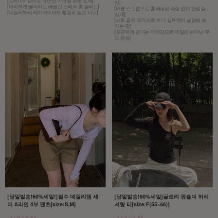
[드라이하면서도 유연한 아크릴 혼방 소재]
인]
[여리하게 떨어지는 레글런 소매와 롱 슬리브]
[버클 스트랩으로 흘러내림 걱정 없이 안정감
[데일리부터 레이어드까지 활용도 높은 니트]
있게]
[세로 골지 조직으로 바디 실루엣이 슬림해 보
이는 핏]
[포근하게 감기는 터치감으로 데일리 페미닌 무
드 완성]
[당일발송!60%세일!]필수 데일리템 세
[당일발송!80%세일]글로리 원숄더 허리
미 A라인 4부 팬츠[size:S,M]
셔링 티[size:F(55~66)]