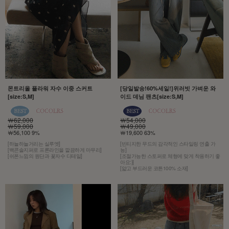
몬트리올 플라워 자수 이중 스커트
[당일발송!60%세일!]위러빗 가벼운 와
[size:S,M]
이드 데님 팬츠[size:S,M]
￦62,000
￦54,000
￦59,000
￦49,000
￦56,100 9%
￦19,600 63%
[하늘하늘거리는 실루엣]
[빈티지한 무드의 감각적인 스타일링 연출 가
[백콘솔지퍼로 프론라인을 깔끔하게 마무리]
능]
[쉬폰느낌의 원단과 꽃자수 디테일]
[조절가능한 스토퍼로 체형에 맞게 착용하기 좋
아요:)]
[얇고 부드러운 코튼100% 소재]