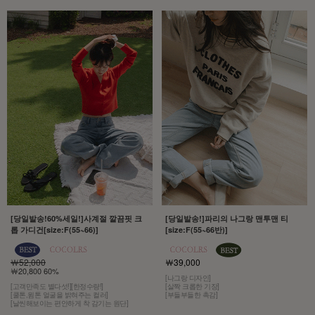
[당일발송!60%세일!]사계절 깔끔핏 크
[당일발송!]파리의 나그랑 맨투맨 티
롭 가디건[size:F(55~66)]
[size:F(55~66반)]
￦52,000
￦39,000
￦20,800 60%
[나그랑 디자인]
[고객만족도 별다섯!][한정수량!]
[살짝 크롭한 기장]
[쿨톤,윔톤 얼굴을 밝혀주는 컬러]
[부들부들한 촉감]
[날씬해보이는 편안하게 착 감기는 원단]