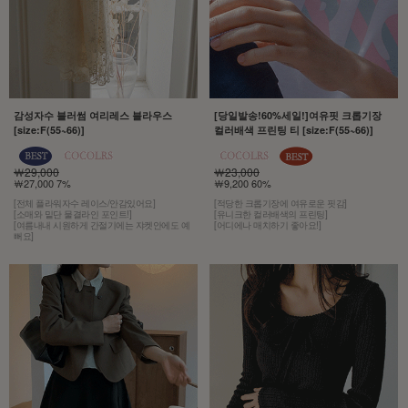
감성자수 블러썸 여리레스 블라우스
[당일발송!60%세일!]여유핏 크롭기장
[size:F(55~66)]
컬러배색 프린팅 티 [size:F(55~66)]
￦29,000
￦23,000
￦27,000 7%
￦9,200 60%
[전체 플라워자수 레이스/안감있어요]
[적당한 크롭기장에 여유로운 핏감]
[소매와 밑단 물결라인 포인트!]
[유니크한 컬러배색의 프린팅]
[여름내내 시원하게 간절기에는 쟈켓안에도 예
[어디에나 매치하기 좋아요!]
뻐요]