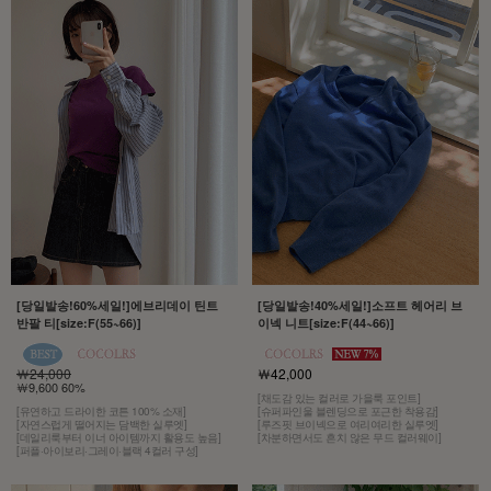
[당일발송!60%세일!]에브리데이 틴트
[당일발송!40%세일!]소프트 헤어리 브
반팔 티[size:F(55~66)]
이넥 니트[size:F(44~66)]
￦24,000
￦42,000
￦9,600 60%
[채도감 있는 컬러로 가을룩 포인트]
[유연하고 드라이한 코튼 100% 소재]
[슈퍼파인울 블렌딩으로 포근한 착용감]
[자연스럽게 떨어지는 담백한 실루엣]
[루즈핏 브이넥으로 여리여리한 실루엣]
[데일리룩부터 이너 아이템까지 활용도 높음]
[차분하면서도 흔치 않은 무드 컬러웨이]
[퍼플·아이보리·그레이·블랙 4컬러 구성]