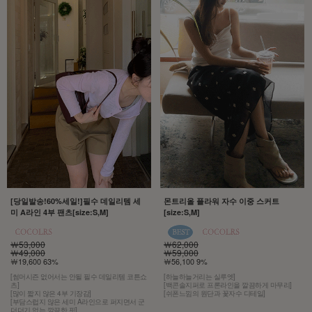
[당일발송!60%세일!]필수 데일리템 세
몬트리올 플라워 자수 이중 스커트
미 A라인 4부 팬츠[size:S,M]
[size:S,M]
￦53,000
￦62,000
￦49,000
￦59,000
￦19,600 63%
￦56,100 9%
[썸머시즌 없어서는 안될 필수 데일리템 코튼쇼
[하늘하늘거리는 실루엣]
츠]
[백콘솔지퍼로 프론라인을 깔끔하게 마무리]
[많이 짧지 않은 4부 기장감]
[쉬폰느낌의 원단과 꽃자수 디테일]
[부담스럽지 않은 세미 A라인으로 퍼지면서 군
더더기 없는 깔끔한 핏]