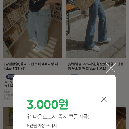
[당일발송!]홀리 포인트 배색레터링 티
[당일발송!60%세일]청순핏 연청 스판밴
[size:F(55~66)]
딩 부츠컷 팬츠[size:S,M,L]
￦15,000
￦43,000
￦14,300 5%
￦17,200 60%
[트렌디한 감성]
[모델구매제품!][무조건추천!]
[코튼100% 소재]
[허리는 히든 밴딩,스판이 3% 함유]
[네이비 컬러에 화이트 레터링]
[컬러는 4계절 내내 사랑받는 연청]