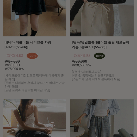
베네타 더블버튼 세미크롭 자켓
[단독!당일발송!]블러썸 슬림 세로골지
[size:F(55~66)]
리본 티[size:F(55~66)]
￦87,000
￦30,000
￦83,000
￦28,500 5%
￦78,900 9%
[잔잔한 세로골지 짜임]
[세미크롭한 기장감으로 담백하게 착용하기 좋
[넥라인 중앙에는 리본끈 디테일]
은 자켓]
[스판끼가 살짝 더해져 쫀득하게 착용]
[투버튼 디테일로 흔하지 않으면서 바디는 아담
하게 연출]
[낮은 포켓과 라운드한 허리단 라인]