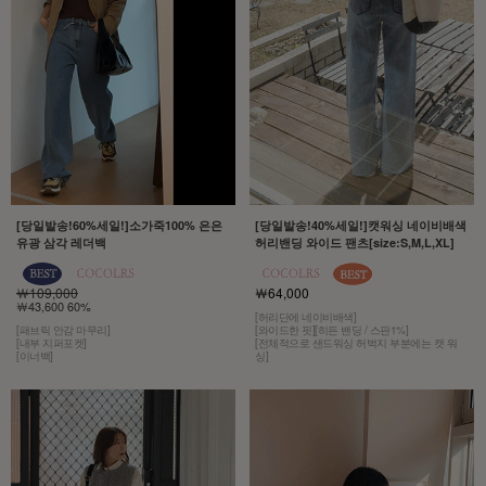
[당일발송!60%세일!]소가죽100% 은은
[당일발송!40%세일!]캣워싱 네이비배색
유광 삼각 레더백
허리밴딩 와이드 팬츠[size:S,M,L,XL]
￦109,000
￦64,000
￦43,600 60%
[허리단에 네이비배색]
[패브릭 안감 마무리]
[와이드한 핏][히든 밴딩 / 스판1%]
[내부 지퍼포켓]
[전체적으로 샌드워싱 허벅지 부분에는 캣 워
[이너백]
싱]