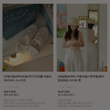
[당일발송!60% 피팅세일!1회착용]썸머
[피팅세일!80%세일!]두가지연출 데일리
탄탄짜임 라이트 햇
여리여리 스니커즈
￦37,000
￦27,000
￦14,800 60%
￦5,400 80%
[탄탄한 짜임]
[둥근 앞코가 부드럽게 표현]
[작은 얼굴을 만들어주는 챙 크기]
[약간 작게나와 반사이즈업 추천드려요!]
[측면에는 작지만 블링한 포인트]
[배색조합으로 귀여움과 유니크함]