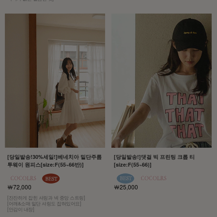
[당일발송!30%세일!]베네치아 밑단주름
[당일발송!]댓걸 빅 프린팅 크롭 티
투웨이 원피스[size:F(55~66반)]
[size:F(55~66)]
￦72,000
￦25,000
[잔잔하게 잡힌 셔링과 넥 중앙 스트링]
[어깨&소매 밑단 셔링도 잡혀있어요]
[안감이 내장]