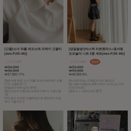
[긴팔]소녀 와플 퍼프소매 피케이 긴팔티
[당일발송!]바스락 리본원피스+옆셔링
[size:F(55~66)]
오프숄더 니트 2종 세트[size:F(55~66)]
￦34,000
￦53,000
￦30,000
￦53,000
￦27,900 17%
￦49,300 6%
[많은사랑 받은 '소녀 와플 퍼프소매피케이 반팔
[바스락거리는 소재감의 이너 원피스]
티'의 긴팔버전♡]
[옆 셔링 디테일과 한쪽 어깨가 드러나는 디자
[반팔보다 4cm 길게 제작!]
인의 티셔츠]
[둥근카라와 셔링퍼프소매로 더욱 더 사랑스럽
[원피스 + 니트티셔츠 SET]
게]
[부드럽고 유연한 와플짜임으로 편안하게 지금
부터 가을까지~]