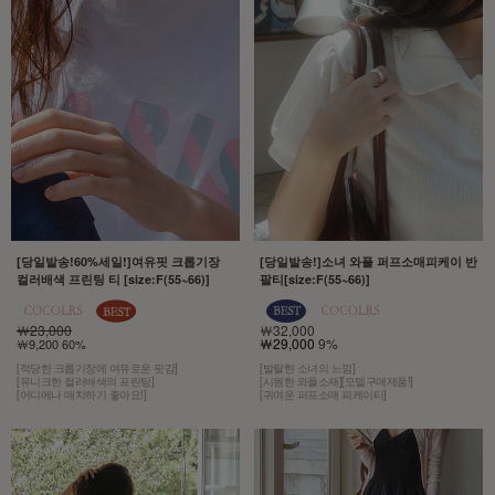
[당일발송!60%세일!]여유핏 크롭기장
[당일발송!]소녀 와플 퍼프소매피케이 반
컬러배색 프린팅 티 [size:F(55~66)]
팔티[size:F(55~66)]
￦23,000
￦32,000
￦29,000
9%
￦9,200 60%
[적당한 크롭기장에 여유로운 핏감]
[발랄한 소녀의 느낌]
[유니크한 컬러배색의 프린팅]
[시원한 와플소재][모델구매제품!]
[어디에나 매치하기 좋아요!]
[귀여운 퍼프소매 피케이티]