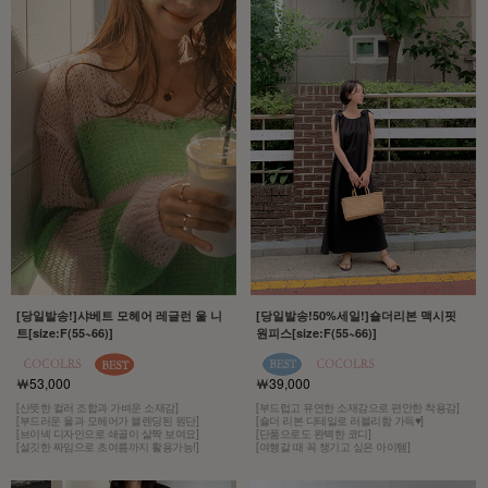
[당일발송!]샤베트 모헤어 레글런 울 니
[당일발송!50%세일!]숄더리본 맥시핏
트[size:F(55~66)]
원피스[size:F(55~66)]
￦53,000
￦39,000
[산뜻한 컬러 조합과 가벼운 소재감]
[부드럽고 유연한 소재감으로 편안한 착용감]
[부드러운 울과 모헤어가 블렌딩된 원단]
[숄더 리본 디테일로 러블리함 가득♥]
[브이넥 디자인으로 쇄골이 살짝 보여요]
[단품으로도 완벽한 코디]
[설깃한 짜임으로 초여름까지 활용가능!]
[여행갈 때 꼭 챙기고 싶은 아이템]