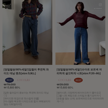
[당일발송!80%세일!]딥컬러 투핀턱 와
[당일발송!60%세일!]슈아르 보트넥 여
이드 데님 팬츠[size:S,M,L]
리하게 설깃하게 니트[size:F(55~66)]
￦79,000
￦39,000
￦15,800 80%
￦15,600 60%
[딥한 컬러감이 돋보이는 투핀턱 와이드 데님
[썸머시즌, 다양하게 레이어드하기 좋아요:)]
♡]
[그물 니트 짜임으로 스타일과 통기성까지~]
[와이드한 핏감으로 멋스럽게 연출]
[손등을 덮는 소매, 보트넥라인으로 여리여리하
[미니멀한 백포켓 디자인으로 힙이 부해보이지
게~♡]
않는 디테일까지!]