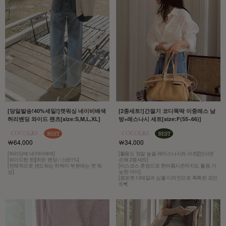
[당일발송!40%세일!]캣워싱 네이비배색
[2종세트!]간절기 코디뚝딱 이중레스 남
허리밴딩 와이드 팬츠[size:S,M,L,XL]
방+레스나시 세트[size:F(55~66)]
￦64,000
￦34,000
[허리단에 네이비배색]
[활용도 정말 높을 레이스나시와 셔츠][안사면
[와이드한 핏][히든 밴딩 / 스판1%]
손해 2종세트]
[전체적으로 샌드워싱 허벅지 부분에는 캣 워
[비스코스 혼방으로 한여름시즌까지도 활용 가
싱]
능한 아이]
[원포켓 디테일과 심볼 디자인으로 톡톡한 포인
트♥]