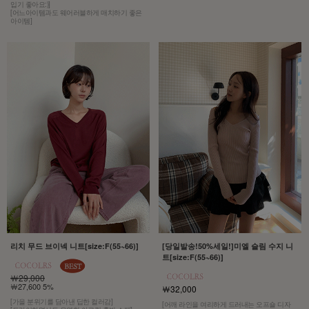
입기 좋아요:)]
[어느아이템과도 웨어러블하게 매치하기 좋은
아이템]
리치 무드 브이넥 니트[size:F(55~66)]
[당일발송!50%세일!]미엘 슬림 수지 니
트[size:F(55~66)]
￦29,000
￦27,600 5%
￦32,000
[가을 분위기를 담아낸 딥한 컬러감]
[어깨 라인을 여리하게 드러내는 오프숄 디자