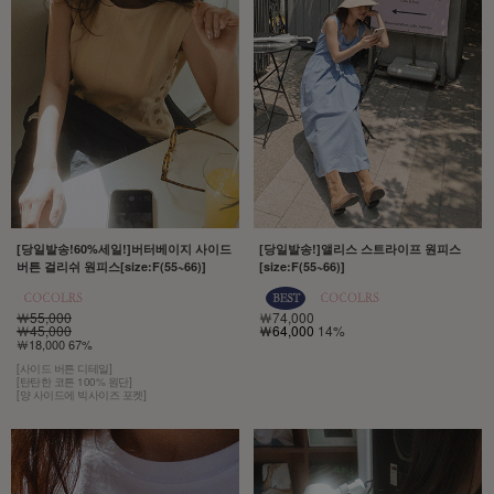
[당일발송!60%세일!]버터베이지 사이드
[당일발송!]앨리스 스트라이프 원피스
버튼 걸리쉬 원피스[size:F(55~66)]
[size:F(55~66)]
￦55,000
￦74,000
￦45,000
￦64,000
14%
￦18,000 67%
[사이드 버튼 디테일]
[탄탄한 코튼 100% 원단]
[양 사이드에 빅사이즈 포켓]