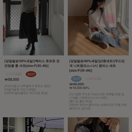
[당일발송!50%세일!]백리스 흐르듯 잔
[당일발송!60%세일!][2종세트!]무드있
잔링클 롱 셔츠[size:F(55~66)]
게 니트원피스+나시 원피스 세트
[size:F(55~66)]
￦58,000
￦45,000
[자연스럽고 내추럴하게 흐르는 원단]
￦18,000 60%
[자글자글한 구김 디테일]
[피부에 닿았을때도 부드러운 촉감]
[미니멀한 무드로 여성스러운 매력을 한층 업
시켜줄 니트원피스+나시 세트]
[통기성 좋은 짜임]
[적당히 핏되어 떨어지는 상체라인과 무릎 위로
올라오는 길이감]