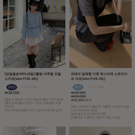
[당일발송!50%세일!]플랑 내추럴 프릴
프레피 일체형 이중 뷔스티에 스트라이
스커트[size:F(55~66)]
프 셔츠[size:F(44~55)]
￦38,000
￦29,000
￦24,000
[겉감과 안감의 소재가 동일한 폴리 100%원단]
￦22,800 21%
[올이 살짝 풀리는듯한 느낌의 내추럴한 프릴
디자인]
[페미닌하면서 러블리한 스쿨룩 스타일의 반팔
[허리 전체밴딩][여기저기 입기에 편안한 길이]
셔츠+뷔스티에 세트]
[일체형으로 된 레이어드템]
[여름에도 시원하고 예쁘게 착용 가능:)]