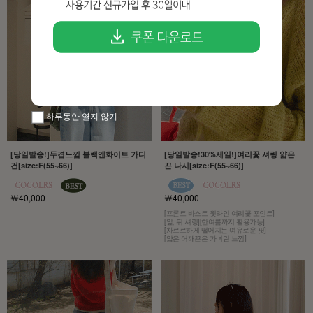
하루동안 열지 않기
[당일발송!]두겹느낌 블랙앤화이트 가디
[당일발송!30%세일!]여리꽃 셔링 얇은
건[size:F(55~66)]
끈 나시[size:F(55~66)]
￦40,000
￦40,000
[프론트 바스트 윗라인 여리꽃 포인트]
[앞, 뒤 셔링][한여름까지 활용가능]
[차르르하게 떨어지는 여유로운 핏]
[얇은 어깨끈은 가녀린 느낌]