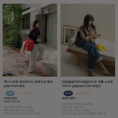
맥시스트링 편안와이드 트레이닝 팬츠
[당일발송!40%세일]바이오 크롭 스트링
[size:F(55~66)]
아우터 남방[size:F(55~66반)]
￦39,000
￦65,000
￦37,100 5%
[넉넉하고 여유있는 실루엣]
[와이드한 트레이닝 팬츠]
[트렌디한 크롭기장]
[맥시하게 떨어지는 기장감]
[허리라인 스트링 디테일]
[하단에 스트링으로 조절이 가능]
[바이오워싱이 들어가 기분좋은 착용감]