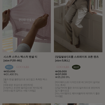
시스루 스무스 텍스처 텐셀 티
[당일발송!]프롬 스트레이트 코튼 팬츠
[size:F(55~66)]
[size:S,M,L]
￦33,000
￦39,000
￦37,000
￦31,400 5%
￦35,200 9%
[울과 텐셀 블렌딩으로 보드랍고 촉촉한 텍스
쳐]
[하이웨이스트 디자인으로 레그라인이 길어보
[여유로운 핏감으로 편안하게]
이는 효과]
[다양하고 은은한 컬러감으로 재미있게]
[군살커버에 좋은 와이드일자핏으로 편안하게
[자연스럽게 잡히는 셔링 디테일]
입기 좋아요:)]
[어느아이템과도 웨어러블하게 매치하기 좋은
아이템]