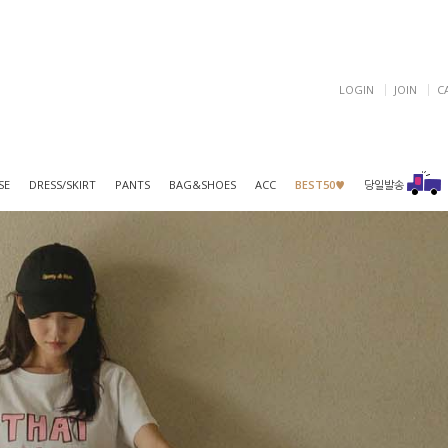
LOGIN
JOIN
C
SE
DRESS/SKIRT
PANTS
BAG&SHOES
ACC
BEST50♥
당일발송