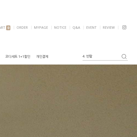
ART
ORDER
MYPAGE
NOTICE
Q&A
EVENT
REVIEW
0
4. 반팔
코디세트 1+1할인
개인결제
5. 여리핏
6. 자켓
1. 원피스
2. 가디건
3. 블라우스