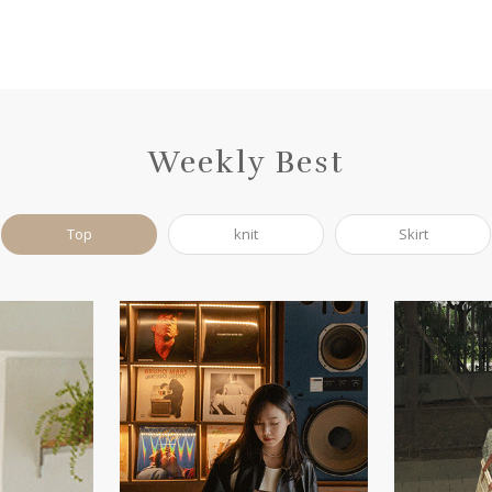
Weekly Best
Top
knit
Skirt