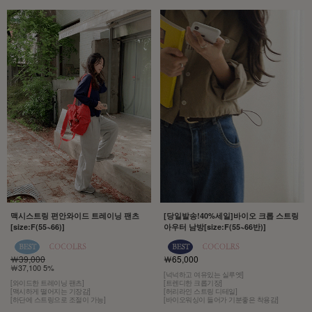
맥시스트링 편안와이드 트레이닝 팬츠
[당일발송!40%세일]바이오 크롭 스트링
[size:F(55~66)]
아우터 남방[size:F(55~66반)]
￦39,000
￦65,000
￦37,100 5%
[넉넉하고 여유있는 실루엣]
[와이드한 트레이닝 팬츠]
[트렌디한 크롭기장]
[맥시하게 떨어지는 기장감]
[허리라인 스트링 디테일]
[하단에 스트링으로 조절이 가능]
[바이오워싱이 들어가 기분좋은 착용감]