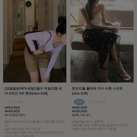
[당일발송!60%세일!]필수 데일리템 세
몬트리올 플라워 자수 이중 스커트
미 A라인 4부 팬츠[size:S,M]
[size:S,M]
￦53,000
￦62,000
￦49,000
￦59,000
￦19,600 63%
￦56,100 9%
[썸머시즌 없어서는 안될 필수 데일리템 코튼쇼
[하늘하늘거리는 실루엣]
츠]
[백콘솔지퍼로 프론라인을 깔끔하게 마무리]
[많이 짧지 않은 4부 기장감]
[쉬폰느낌의 원단과 꽃자수 디테일]
[부담스럽지 않은 세미 A라인으로 퍼지면서 군
더더기 없는 깔끔한 핏]