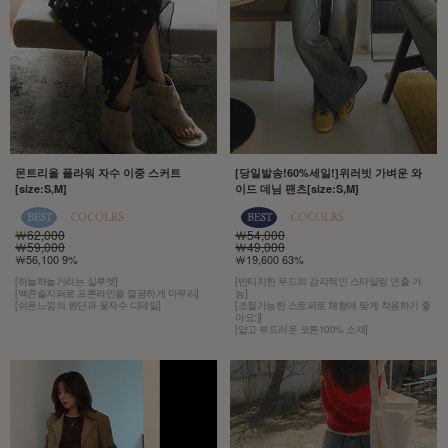
몬트리올 플라워 자수 이중 스커트
[당일발송!60%세일!]위러빗 가벼운 와
[size:S,M]
이드 데님 팬츠[size:S,M]
￦62,000
￦54,000
￦59,000
￦49,000
￦56,100 9%
￦19,600 63%
[하늘하늘거리는 실루엣]
[빈티지한 무드의 감각적인 스타일링 연출 가
[백콘솔지퍼로 프론라인을 깔끔하게 마무리]
능]
[쉬폰느낌의 원단과 꽃자수 디테일]
[조절가능한 스토퍼로 체형에 맞게 착용하기 좋
아요:)]
[얇고 부드러운 코튼100% 소재]