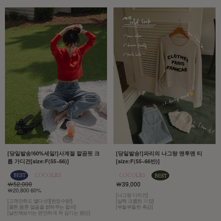
[당일발송!60%세일!]사계절 깔끔핏 크
[당일발송!]파리의 나그랑 맨투맨 티
롭 가디건[size:F(55~66)]
[size:F(55~66반)]
￦52,000
￦39,000
￦20,800 60%
[나그랑 디자인]
[고객만족도 별다섯!][한정수량!]
[살짝 크롭한 기장]
[쿨톤,윔톤 얼굴을 밝혀주는 컬러]
[부들부들한 촉감]
[날씬해보이는 편안하게 착 감기는 원단]