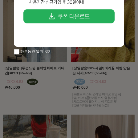
하루동안 열지 않기
[당일발송!]두겹느낌 블랙앤화이트 가디
[당일발송!30%세일!]여리꽃 셔링 얇은
건[size:F(55~66)]
끈 나시[size:F(55~66)]
￦40,000
￦40,000
[프론트 바스트 윗라인 여리꽃 포인트]
[앞, 뒤 셔링][한여름까지 활용가능]
[차르르하게 떨어지는 여유로운 핏]
[얇은 어깨끈은 가녀린 느낌]