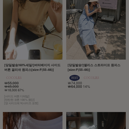
[당일발송!60%세일!]버터베이지 사이드
[당일발송!]앨리스 스트라이프 원피스
버튼 걸리쉬 원피스[size:F(55~66)]
[size:F(55~66)]
￦55,000
￦74,000
￦45,000
￦64,000
14%
￦18,000 67%
[사이드 버튼 디테일]
[탄탄한 코튼 100% 원단]
[양 사이드에 빅사이즈 포켓]