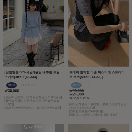
[당일발송!50%세일!]플랑 내추럴 프릴
프레피 일체형 이중 뷔스티에 스트라이
스커트[size:F(55~66)]
프 셔츠[size:F(44~55)]
￦38,000
￦29,000
￦24,000
[겉감과 안감의 소재가 동일한 폴리 100%원단]
￦22,800 21%
[올이 살짝 풀리는듯한 느낌의 내추럴한 프릴
디자인]
[페미닌하면서 러블리한 스쿨룩 스타일의 반팔
[허리 전체밴딩][여기저기 입기에 편안한 길이]
셔츠+뷔스티에 세트]
[일체형으로 된 레이어드템]
[여름에도 시원하고 예쁘게 착용 가능:)]