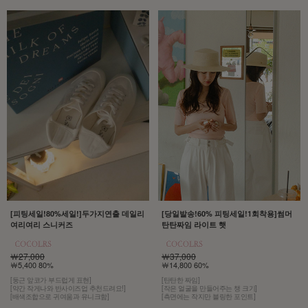
[당일발송!60% 피팅세일!1회착용]썸머
[피팅세일!80%세일!]두가지연출 데일리
탄탄짜임 라이트 햇
여리여리 스니커즈
￦37,000
￦27,000
￦14,800 60%
￦5,400 80%
[탄탄한 짜임]
[둥근 앞코가 부드럽게 표현]
[작은 얼굴을 만들어주는 챙 크기]
[약간 작게나와 반사이즈업 추천드려요!]
[측면에는 작지만 블링한 포인트]
[배색조합으로 귀여움과 유니크함]