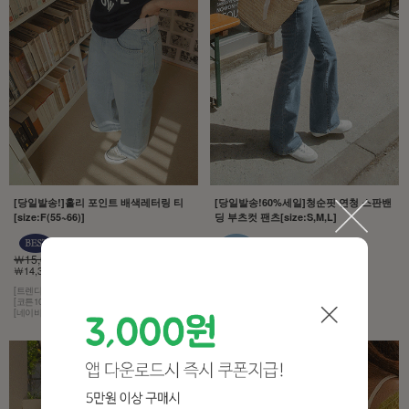
[당일발송!]홀리 포인트 배색레터링 티
[당일발송!60%세일]청순핏 연청 스판밴
[size:F(55~66)]
딩 부츠컷 팬츠[size:S,M,L]
￦15,000
￦43,000
￦14,300 5%
￦17,200 60%
[트렌디한 감성]
[모델구매제품!][무조건추천!]
[코튼100% 소재]
[허리는 히든 밴딩,스판이 3% 함유]
[네이비 컬러에 화이트 레터링]
[컬러는 4계절 내내 사랑받는 연청]