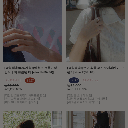
[당일발송!60%세일!]여유핏 크롭기장
[당일발송!]소녀 와플 퍼프소매피케이 반
컬러배색 프린팅 티 [size:F(55~66)]
팔티[size:F(55~66)]
￦23,000
￦32,000
￦29,000
9%
￦9,200 60%
[적당한 크롭기장에 여유로운 핏감]
[발랄한 소녀의 느낌]
[유니크한 컬러배색의 프린팅]
[시원한 와플소재][모델구매제품!]
[어디에나 매치하기 좋아요!]
[귀여운 퍼프소매 피케이티]