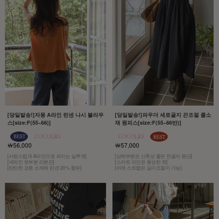
[당일발송!]자몽 A라인 린넨 나시 블라우
[당일발송!]파우더 세로골지 끈조절 쿨소
스[size:F(55~66)]
재 원피스[size:F(55~66반)]
￦56,000
￦57,000
[사랑스럽게 A라인으로 퍼지는 실루엣]
[상체부분은 신축성 좋은 잔골지 원단]
[넥라인 뒷부분 리본끈]
[스커트 라인은 풍성한 핏]
[탄탄한 코튼 소재에 린넨 20% 함유]
[어깨 스트랩은 길이조절이 가능]