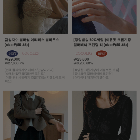
감성자수 블러썸 여리레스 블라우스
[당일발송!60%세일!]여유핏 크롭기장
[size:F(55~66)]
컬러배색 프린팅 티 [size:F(55~66)]
￦29,000
￦23,000
￦27,000 7%
￦9,200 60%
[전체 플라워자수 레이스/안감있어요]
[적당한 크롭기장에 여유로운 핏감]
[소매와 밑단 물결라인 포인트!]
[유니크한 컬러배색의 프린팅]
[여름내내 시원하게 간절기에는 쟈켓안에도 예
[어디에나 매치하기 좋아요!]
뻐요]