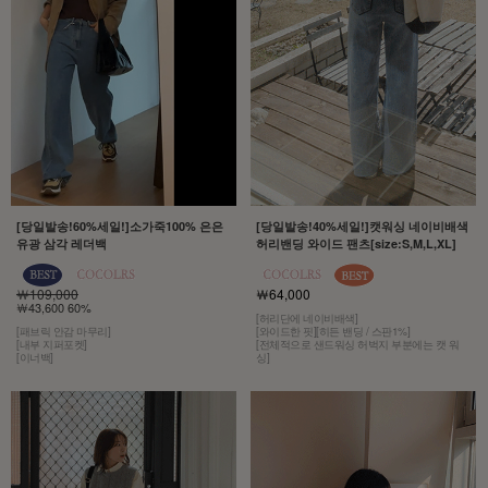
[당일발송!60%세일!]소가죽100% 은은
[당일발송!40%세일!]캣워싱 네이비배색
유광 삼각 레더백
허리밴딩 와이드 팬츠[size:S,M,L,XL]
￦109,000
￦64,000
￦43,600 60%
[허리단에 네이비배색]
[패브릭 안감 마무리]
[와이드한 핏][히든 밴딩 / 스판1%]
[내부 지퍼포켓]
[전체적으로 샌드워싱 허벅지 부분에는 캣 워
[이너백]
싱]