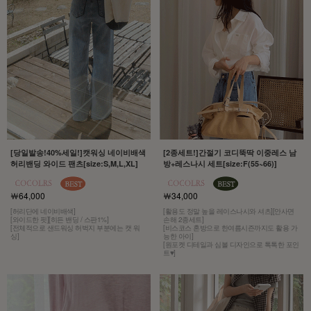
[당일발송!40%세일!]캣워싱 네이비배색
[2종세트!]간절기 코디뚝딱 이중레스 남
허리밴딩 와이드 팬츠[size:S,M,L,XL]
방+레스나시 세트[size:F(55~66)]
￦64,000
￦34,000
[허리단에 네이비배색]
[활용도 정말 높을 레이스나시와 셔츠][안사면
[와이드한 핏][히든 밴딩 / 스판1%]
손해 2종세트]
[전체적으로 샌드워싱 허벅지 부분에는 캣 워
[비스코스 혼방으로 한여름시즌까지도 활용 가
싱]
능한 아이]
[원포켓 디테일과 심볼 디자인으로 톡톡한 포인
트♥]