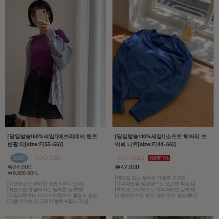
[당일발송!60%세일!]에브리데이 틴트
[당일발송!40%세일!]소프트 헤어리 브
반팔 티[size:F(55~66)]
이넥 니트[size:F(44~66)]
￦24,000
￦42,000
￦9,600 60%
[채도감 있는 컬러로 가을룩 포인트]
[유연하고 드라이한 코튼 100% 소재]
[슈퍼파인울 블렌딩으로 포근한 착용감]
[자연스럽게 떨어지는 담백한 실루엣]
[루즈핏 브이넥으로 여리여리한 실루엣]
[데일리룩부터 이너 아이템까지 활용도 높음]
[차분하면서도 흔치 않은 무드 컬러웨이]
[퍼플·아이보리·그레이·블랙 4컬러 구성]