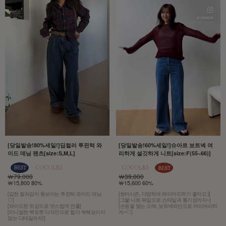
[당일발송!80%세일!]딥컬러 투핀턱 와
[당일발송!60%세일!]슈아르 보트넥 여
이드 데님 팬츠[size:S,M,L]
리하게 설깃하게 니트[size:F(55~66)]
￦79,000
￦39,000
￦15,800 80%
￦15,600 60%
[딥한 컬러감이 돋보이는 투핀턱 와이드 데님
[썸머시즌, 다양하게 레이어드하기 좋아요:)]
♡]
[그물 니트 짜임으로 스타일과 통기성까지~]
[와이드한 핏감으로 멋스럽게 연출]
[손등을 덮는 소매, 보트넥라인으로 여리여리하
[미니멀한 백포켓 디자인으로 힙이 부해보이지
게~♡]
않는 디테일까지!]