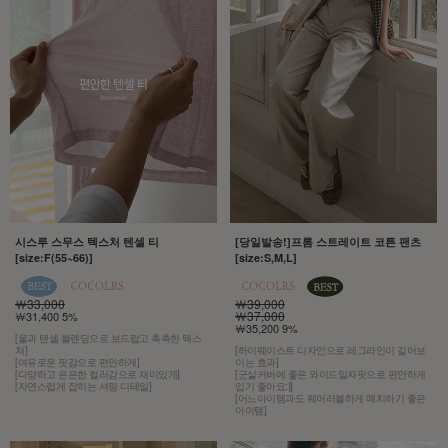
시스루 스무스 텍스처 텐셀 티
[당일발송!]프롬 스트레이트 코튼 팬츠
[size:F(55~66)]
[size:S,M,L]
￦33,000
￦39,000
￦37,000
￦31,400 5%
￦35,200 9%
[울과 텐셀 블렌딩으로 보드랍고 촉촉한 텍스
쳐]
[하이웨이스트 디자인으로 레그라인이 길어보
[여유로운 핏감으로 편안하게]
이는 효과]
[다양하고 은은한 컬러감으로 재미있게]
[군살커버에 좋은 와이드일자핏으로 편안하게
[자연스럽게 잡히는 셔링 디테일]
입기 좋아요:)]
[어느아이템과도 웨어러블하게 매치하기 좋은
아이템]