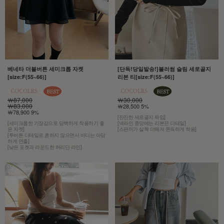
베네타 더블버튼 세미크롭 자켓
[단독!당일발송!]블러썸 슬림 세로골지
[size:F(55~66)]
리본 티[size:F(55~66)]
￦87,000
￦30,000
￦83,000
￦28,500 5%
￦78,900 9%
[잔잔한 세로골지 짜임]
[세미크롭한 기장감으로 담백하게 착용하기 좋
[넥라인 중앙에는 리본끈 디테일]
은 자켓]
[스판끼가 살짝 더해져 쫀득하게 착용]
[투버튼 디테일로 흔하지 않으면서 바디는 아담
하게 연출]
[낮은 포켓과 라운드한 허리단 라인]