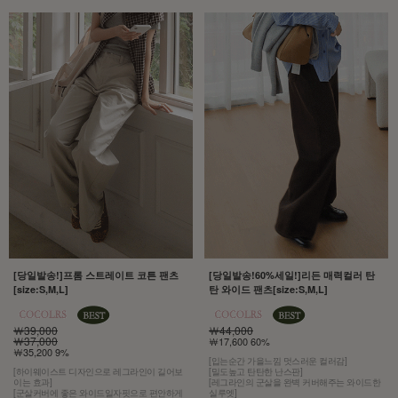
[당일발송!]프롬 스트레이트 코튼 팬츠
[당일발송!60%세일!]리든 매력컬러 탄
[size:S,M,L]
탄 와이드 팬츠[size:S,M,L]
￦39,000
￦44,000
￦37,000
￦17,600 60%
￦35,200 9%
[입는순간 가을느낌 멋스러운 컬러감]
[하이웨이스트 디자인으로 레그라인이 길어보
[밀도높고 탄탄한 난스판]
이는 효과]
[레그라인의 군살을 완벽 커버해주는 와이드한
[군살커버에 좋은 와이드일자핏으로 편안하게
실루엣]