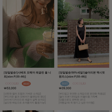
[당일발송!]샤베트 모헤어 레글런 울 니
[당일발송!50%세일!]숄더리본 맥시핏
트[size:F(55~66)]
원피스[size:F(55~66)]
￦53,000
￦39,000
[산뜻한 컬러 조합과 가벼운 소재감]
[부드럽고 유연한 소재감으로 편안한 착용감]
[부드러운 울과 모헤어가 블렌딩된 원단]
[숄더 리본 디테일로 러블리함 가득♥]
[브이넥 디자인으로 쇄골이 살짝 보여요]
[단품으로도 완벽한 코디]
[설깃한 짜임으로 초여름까지 활용가능!]
[여행갈 때 꼭 챙기고 싶은 아이템]