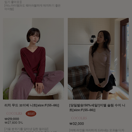
입기 좋아요:)]
[어느아이템과도 웨어러블하게 매치하기 좋은
아이템]
리치 무드 브이넥 니트[size:F(55~66)]
[당일발송!50%세일!]미엘 슬림 수지 니
트[size:F(55~66)]
￦29,000
￦27,600 5%
￦32,000
[가을 분위기를 담아낸 딥한 컬러감]
[어깨 라인을 여리하게 드러내는 오프숄 디자