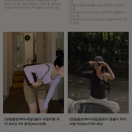
[드라이하면서도 유연한 아크릴 혼방 소재]
인]
[여리하게 떨어지는 레글런 소매와 롱 슬리브]
[버클 스트랩으로 흘러내림 걱정 없이 안정감
[데일리부터 레이어드까지 활용도 높은 니트]
있게]
[세로 골지 조직으로 바디 실루엣이 슬림해 보
이는 핏]
[포근하게 감기는 터치감으로 데일리 페미닌 무
드 완성]
[당일발송!60%세일!]필수 데일리템 세
[당일발송!80%세일]글로리 원숄더 허리
미 A라인 4부 팬츠[size:S,M]
셔링 티[size:F(55~66)]