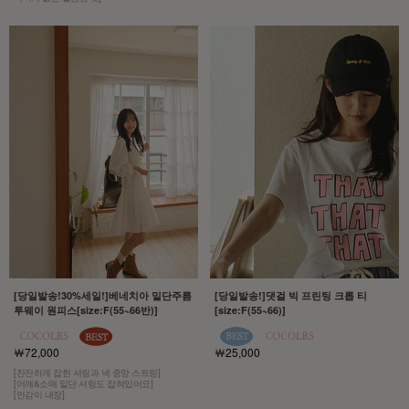
[당일발송!30%세일!]베네치아 밑단주름
[당일발송!]댓걸 빅 프린팅 크롭 티
투웨이 원피스[size:F(55~66반)]
[size:F(55~66)]
￦72,000
￦25,000
[잔잔하게 잡힌 셔링과 넥 중앙 스트링]
[어깨&소매 밑단 셔링도 잡혀있어요]
[안감이 내장]