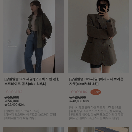
[당일발송!60%세일!]오코텍스 면 편한
[당일발송!60%세일!]헤리티지 브라운
스트레이트 팬츠[size:S,M,L]
자켓[size:F(55~66)]
￦59,000
￦120,000
￦56,000
￦48,000 60%
￦22,400 62%
[매니시하고 클래식한 무드의 F/W 필수템]
[완벽한 코튼 오코텍스 소재]
[울 블렌딩 소재로 느껴지는 포근한 터치감]
[과하지 않으면서 여유로운 스트레이트핏]
[루즈핏과 내추럴한 실루엣으로 여리한 무드]
[웨어러블하게 착용 가능]
[하나만 걸쳐도 고급스러운 아우라 완성]