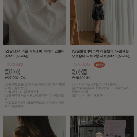
[긴팔]소녀 와플 퍼프소매 피케이 긴팔티
[당일발송!]바스락 리본원피스+옆셔링
[size:F(55~66)]
오프숄더 니트 2종 세트[size:F(55~66)]
￦34,000
￦53,000
￦30,000
￦53,000
￦27,900 17%
￦49,300 6%
[많은사랑 받은 '소녀 와플 퍼프소매피케이 반팔
[바스락거리는 소재감의 이너 원피스]
티'의 긴팔버전♡]
[옆 셔링 디테일과 한쪽 어깨가 드러나는 디자
[반팔보다 4cm 길게 제작!]
인의 티셔츠]
[둥근카라와 셔링퍼프소매로 더욱 더 사랑스럽
[원피스 + 니트티셔츠 SET]
게]
[부드럽고 유연한 와플짜임으로 편안하게 지금
부터 가을까지~]