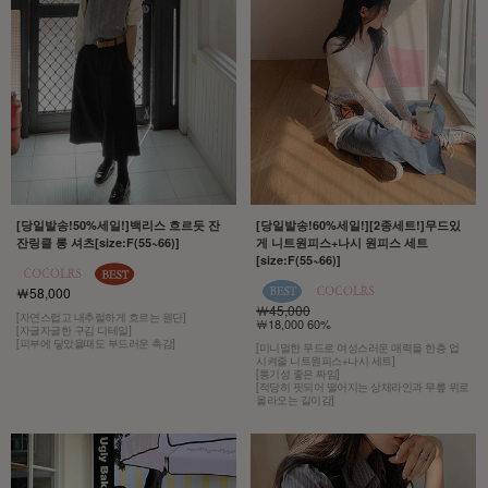
[당일발송!50%세일!]백리스 흐르듯 잔
[당일발송!60%세일!][2종세트!]무드있
잔링클 롱 셔츠[size:F(55~66)]
게 니트원피스+나시 원피스 세트
[size:F(55~66)]
￦58,000
￦45,000
[자연스럽고 내추럴하게 흐르는 원단]
￦18,000 60%
[자글자글한 구김 디테일]
[피부에 닿았을때도 부드러운 촉감]
[미니멀한 무드로 여성스러운 매력을 한층 업
시켜줄 니트원피스+나시 세트]
[통기성 좋은 짜임]
[적당히 핏되어 떨어지는 상체라인과 무릎 위로
올라오는 길이감]