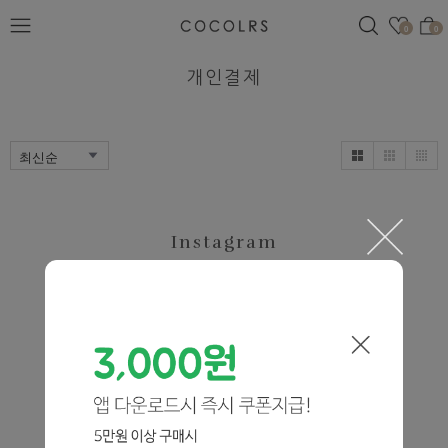
검색
관심
0
0
개인결제
Instagram
@cocolrs.kr