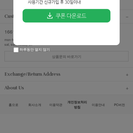
Customer center
1661-7357
mon-fri pm13:00-pm17:00
sat, sun, holiday off
하루동안 열지 않기
상품문의 바로가기
Exchange/Return Address
About Us
개인정보처리
홈으로
회사소개
이용약관
이용안내
PC버전
방침