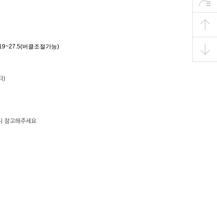
 19~27.5(버클조절가능)
다)
으니 참고해주세요