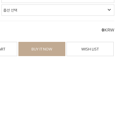
0
KRW
ART
BUY IT NOW
WISH LIST