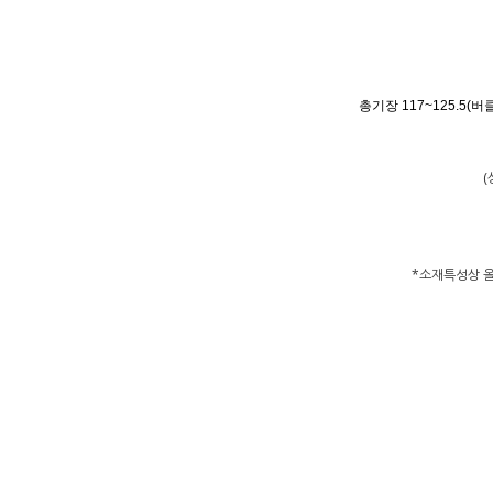
총기장 117~125.5(버
(
*소재특성상 올