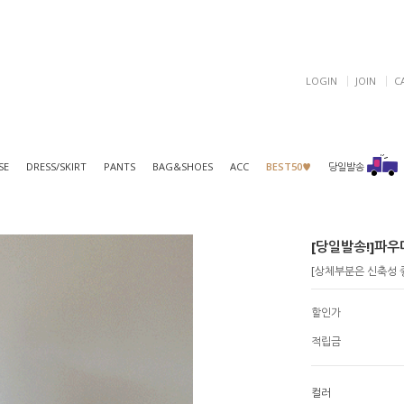
LOGIN
JOIN
C
SE
DRESS/SKIRT
PANTS
BAG&SHOES
ACC
BEST50♥
당일발송
[당일발송!]파우더
[상체부분은 신축성 좋
할인가
적립금
컬러