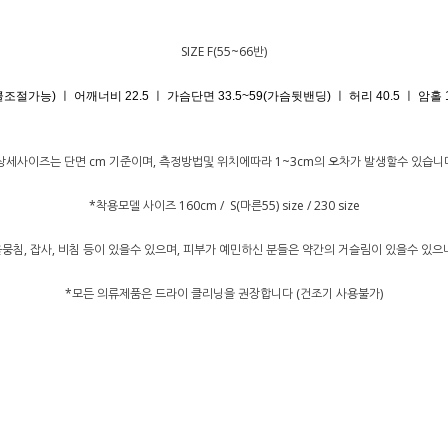
SIZE F(55~66반)
클조절가능) ㅣ 어깨너비 22.5 ㅣ 가슴단면 33.5~59(가슴뒷밴딩) ㅣ 허리 40.5 ㅣ 암홀
상세사이즈는 단면 cm 기준이며, 측정방법및 위치에따라 1~3cm의 오차가 발생할수 있습니
*착용모델 사이즈 160cm / S(마른55) size / 230 size
뭉침, 잡사, 비침 등이 있을수 있으며, 피부가 예민하신 분들은 약간의 거슬림이 있을수 있
*모든 의류제품은 드라이 클리닝을 권장합니다 (건조기 사용불가)