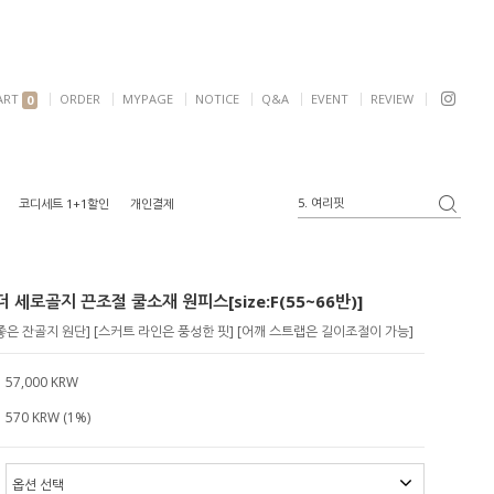
ART
ORDER
MYPAGE
NOTICE
Q&A
EVENT
REVIEW
0
5. 여리핏
코디세트 1+1할인
개인결제
6. 자켓
1. 원피스
2. 가디건
 세로골지 끈조절 쿨소재 원피스[size:F(55~66반)]
3. 블라우스
4. 반팔
은 잔골지 원단] [스커트 라인은 풍성한 핏] [어깨 스트랩은 길이조절이 가능]
57,000 KRW
570 KRW (1%)