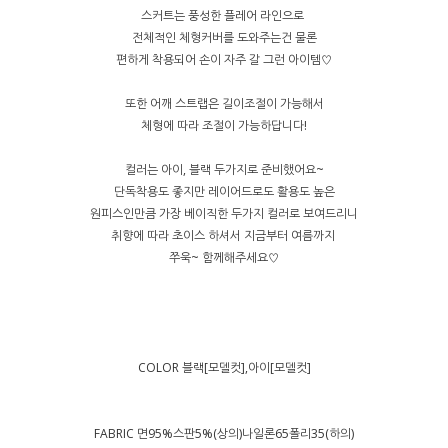
스커트는 풍성한 플레어 라인으로
전체적인 체형커버를 도와주는건 물론
편하게 착용되어 손이 자주 갈 그런 아이템♡
또한 어깨 스트랩은 길이조절이 가능해서
체형에 따라 조절이 가능하답니다!
컬러는 아이, 블랙 두가지로 준비했어요~
단독착용도 좋지만 레이어드로도 활용도 높은
원피스인만큼 가장 베이직한 두가지 컬러로 보여드리니
취향에 따라 초이스 하셔서 지금부터 여름까지
쭈욱~ 함께해주세요♡
COLOR 블랙[모델컷],아이[모델컷]
FABRIC 면95%스판5%(상의)나일론65폴리35(하의)