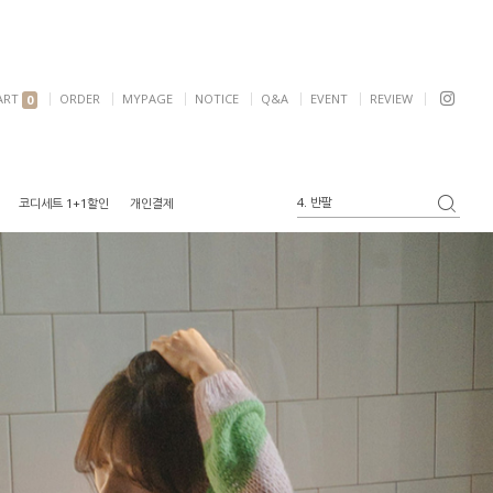
ART
ORDER
MYPAGE
NOTICE
Q&A
EVENT
REVIEW
0
5. 여리핏
코디세트 1+1할인
개인결제
6. 자켓
1. 원피스
2. 가디건
3. 블라우스
4. 반팔