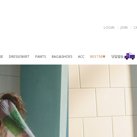
LOGIN
JOIN
C
SE
DRESS/SKIRT
PANTS
BAG&SHOES
ACC
BEST50♥
당일발송