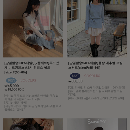
[당일발송!60%세일!][2종세트!]무드있
[당일발송!50%세일!]플랑 내추럴 프릴
게 니트원피스+나시 원피스 세트
스커트[size:F(55~66)]
[size:F(55~66)]
￦38,000
￦45,000
[겉감과 안감의 소재가 동일한 폴리 100%원단]
￦18,000 60%
[올이 살짝 풀리는듯한 느낌의 내추럴한 프릴
디자인]
[미니멀한 무드로 여성스러운 매력을 한층 업
[허리 전체밴딩][여기저기 입기에 편안한 길이]
시켜줄 니트원피스+나시 세트]
[통기성 좋은 짜임]
[적당히 핏되어 떨어지는 상체라인과 무릎 위로
올라오는 길이감]