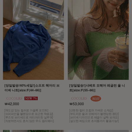
[당일발송!40%세일!]소프트 헤어리 브
[당일발송!]샤베트 모헤어 레글런 울 니
이넥 니트[size:F(44~66)]
트[size:F(55~66)]
￦42,000
￦53,000
[채도감 있는 컬러로 가을룩 포인트]
[산뜻한 컬러 조합과 가벼운 소재감]
[슈퍼파인울 블렌딩으로 포근한 착용감]
[부드러운 울과 모헤어가 블렌딩된 원단]
[루즈핏 브이넥으로 여리여리한 실루엣]
[브이넥 디자인으로 쇄골이 살짝 보여요]
[차분하면서도 흔치 않은 무드 컬러웨이]
[설깃한 짜임으로 초여름까지 활용가능!]