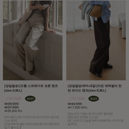
[당일발송!]프롬 스트레이트 코튼 팬츠
[당일발송!60%세일!]리든 매력컬러 탄
[size:S,M,L]
탄 와이드 팬츠[size:S,M,L]
￦39,000
￦44,000
￦37,000
￦17,600 60%
￦35,200 9%
[입는순간 가을느낌 멋스러운 컬러감]
[하이웨이스트 디자인으로 레그라인이 길어보
[밀도높고 탄탄한 난스판]
이는 효과]
[레그라인의 군살을 완벽 커버해주는 와이드한
[군살커버에 좋은 와이드일자핏으로 편안하게
실루엣]
입기 좋아요:)]