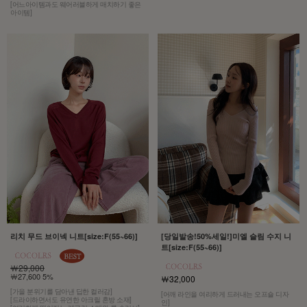
[어느아이템과도 웨어러블하게 매치하기 좋은
아이템]
리치 무드 브이넥 니트[size:F(55~66)]
[당일발송!50%세일!]미엘 슬림 수지 니
트[size:F(55~66)]
￦29,000
￦27,600 5%
￦32,000
[가을 분위기를 담아낸 딥한 컬러감]
[어깨 라인을 여리하게 드러내는 오프숄 디자
[드라이하면서도 유연한 아크릴 혼방 소재]
인]