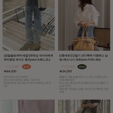
[당일발송!40%세일!]캣워싱 네이비배색
[2종세트!]간절기 코디뚝딱 이중레스 남
허리밴딩 와이드 팬츠[size:S,M,L,XL]
방+레스나시 세트[size:F(55~66)]
￦64,000
￦34,000
[허리단에 네이비배색]
[활용도 정말 높을 레이스나시와 셔츠][안사면
[와이드한 핏][히든 밴딩 / 스판1%]
손해 2종세트]
[전체적으로 샌드워싱 허벅지 부분에는 캣 워
[비스코스 혼방으로 한여름시즌까지도 활용 가
싱]
능한 아이]
[원포켓 디테일과 심볼 디자인으로 톡톡한 포인
트♥]