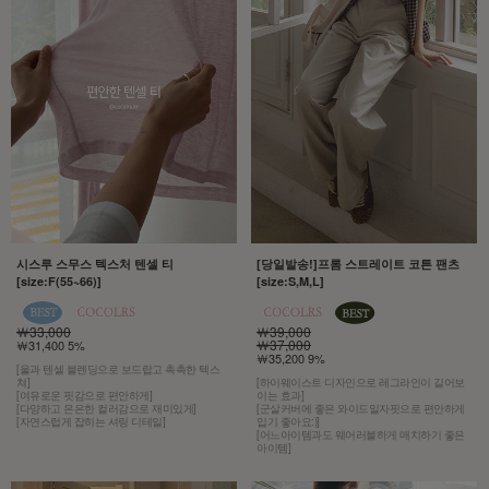
시스루 스무스 텍스처 텐셀 티
[당일발송!]프롬 스트레이트 코튼 팬츠
[size:F(55~66)]
[size:S,M,L]
￦33,000
￦39,000
￦37,000
￦31,400 5%
￦35,200 9%
[울과 텐셀 블렌딩으로 보드랍고 촉촉한 텍스
쳐]
[하이웨이스트 디자인으로 레그라인이 길어보
[여유로운 핏감으로 편안하게]
이는 효과]
[다양하고 은은한 컬러감으로 재미있게]
[군살커버에 좋은 와이드일자핏으로 편안하게
[자연스럽게 잡히는 셔링 디테일]
입기 좋아요:)]
[어느아이템과도 웨어러블하게 매치하기 좋은
아이템]