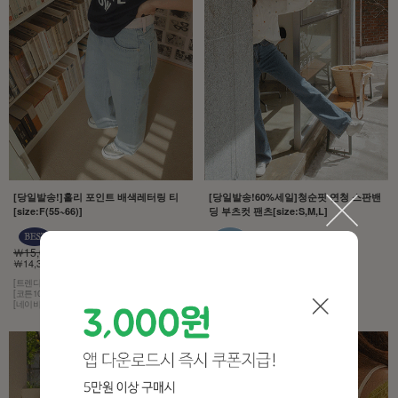
[당일발송!]홀리 포인트 배색레터링 티
[당일발송!60%세일]청순핏 연청 스판밴
[size:F(55~66)]
딩 부츠컷 팬츠[size:S,M,L]
￦15,000
￦43,000
￦14,300 5%
￦17,200 60%
[트렌디한 감성]
[모델구매제품!][무조건추천!]
[코튼100% 소재]
[허리는 히든 밴딩,스판이 3% 함유]
[네이비 컬러에 화이트 레터링]
[컬러는 4계절 내내 사랑받는 연청]