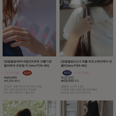
[당일발송!60%세일!]여유핏 크롭기장
[당일발송!]소녀 와플 퍼프소매피케이 반
컬러배색 프린팅 티 [size:F(55~66)]
팔티[size:F(55~66)]
￦23,000
￦32,000
￦29,000
9%
￦9,200 60%
[적당한 크롭기장에 여유로운 핏감]
[발랄한 소녀의 느낌]
[유니크한 컬러배색의 프린팅]
[시원한 와플소재][모델구매제품!]
[어디에나 매치하기 좋아요!]
[귀여운 퍼프소매 피케이티]