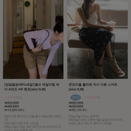
[당일발송!60%세일!]필수 데일리템 세
몬트리올 플라워 자수 이중 스커트
미 A라인 4부 팬츠[size:S,M]
[size:S,M]
￦53,000
￦62,000
￦49,000
￦59,000
￦19,600 63%
￦56,100 9%
[썸머시즌 없어서는 안될 필수 데일리템 코튼쇼
[하늘하늘거리는 실루엣]
츠]
[백콘솔지퍼로 프론라인을 깔끔하게 마무리]
[많이 짧지 않은 4부 기장감]
[쉬폰느낌의 원단과 꽃자수 디테일]
[부담스럽지 않은 세미 A라인으로 퍼지면서 군
더더기 없는 깔끔한 핏]