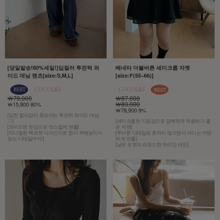
[당일발송!80%세일!]딥컬러 투핀턱 와
베네타 더블버튼 세미크롭 자켓
이드 데님 팬츠[size:S,M,L]
[size:F(55~66)]
￦79,000
￦87,000
￦83,000
￦15,800 80%
￦78,900 9%
[딥한 컬러감이 돋보이는 투핀턱 와이드 데님
♡]
[세미크롭한 기장감으로 담백하게 착용하기 좋
[와이드한 핏감으로 멋스럽게 연출]
은 자켓]
[미니멀한 백포켓 디자인으로 힙이 부해보이지
[투버튼 디테일로 흔하지 않으면서 바디는 아담
않는 디테일까지!]
하게 연출]
[낮은 포켓과 라운드한 허리단 라인]