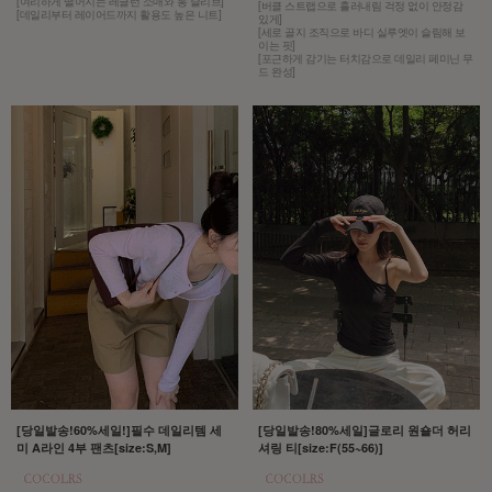
[여리하게 떨어지는 레글런 소매와 롱 슬리브]
[버클 스트랩으로 흘러내림 걱정 없이 안정감
[데일리부터 레이어드까지 활용도 높은 니트]
있게]
[세로 골지 조직으로 바디 실루엣이 슬림해 보
이는 핏]
[포근하게 감기는 터치감으로 데일리 페미닌 무
드 완성]
[당일발송!60%세일!]필수 데일리템 세
[당일발송!80%세일]글로리 원숄더 허리
미 A라인 4부 팬츠[size:S,M]
셔링 티[size:F(55~66)]