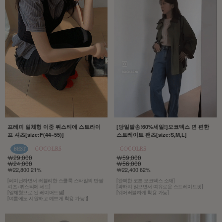
프레피 일체형 이중 뷔스티에 스트라이
[당일발송!60%세일!]오코텍스 면 편한
프 셔츠[size:F(44~55)]
스트레이트 팬츠[size:S,M,L]
￦29,000
￦59,000
￦24,000
￦56,000
￦22,800 21%
￦22,400 62%
[페미닌하면서 러블리한 스쿨룩 스타일의 반팔
[완벽한 코튼 오코텍스 소재]
셔츠+뷔스티에 세트]
[과하지 않으면서 여유로운 스트레이트핏]
[일체형으로 된 레이어드템]
[웨어러블하게 착용 가능]
[여름에도 시원하고 예쁘게 착용 가능:)]