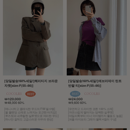
[당일발송!60%세일!]헤리티지 브라운
[당일발송!60%세일!]에브리데이 틴트
자켓[size:F(55~66)]
반팔 티[size:F(55~66)]
￦120,000
￦24,000
￦48,000 60%
￦9,600 60%
[매니시하고 클래식한 무드의 F/W 필수템]
[유연하고 드라이한 코튼 100% 소재]
[울 블렌딩 소재로 느껴지는 포근한 터치감]
[자연스럽게 떨어지는 담백한 실루엣]
[루즈핏과 내추럴한 실루엣으로 여리한 무드]
[데일리룩부터 이너 아이템까지 활용도 높음]
[하나만 걸쳐도 고급스러운 아우라 완성]
[퍼플·아이보리·그레이·블랙 4컬러 구성]