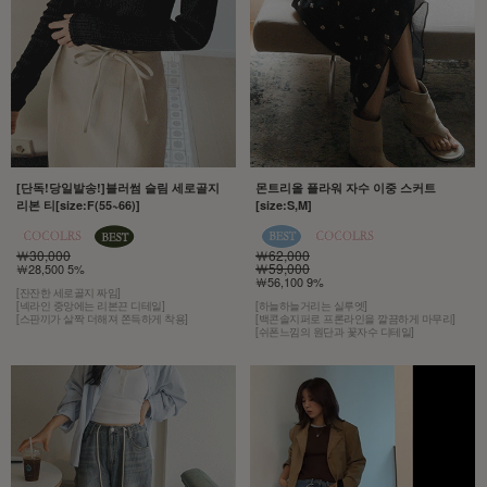
[단독!당일발송!]블러썸 슬림 세로골지
몬트리올 플라워 자수 이중 스커트
리본 티[size:F(55~66)]
[size:S,M]
￦30,000
￦62,000
￦59,000
￦28,500 5%
￦56,100 9%
[잔잔한 세로골지 짜임]
[넥라인 중앙에는 리본끈 디테일]
[하늘하늘거리는 실루엣]
[스판끼가 살짝 더해져 쫀득하게 착용]
[백콘솔지퍼로 프론라인을 깔끔하게 마무리]
[쉬폰느낌의 원단과 꽃자수 디테일]