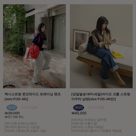
맥시스트링 편안와이드 트레이닝 팬츠
[당일발송!40%세일]바이오 크롭 스트링
[size:F(55~66)]
아우터 남방[size:F(55~66반)]
￦39,000
￦65,000
￦37,100 5%
[넉넉하고 여유있는 실루엣]
[와이드한 트레이닝 팬츠]
[트렌디한 크롭기장]
[맥시하게 떨어지는 기장감]
[허리라인 스트링 디테일]
[하단에 스트링으로 조절이 가능]
[바이오워싱이 들어가 기분좋은 착용감]