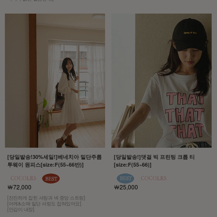
[당일발송!30%세일!]베네치아 밑단주름
[당일발송!]댓걸 빅 프린팅 크롭 티
투웨이 원피스[size:F(55~66반)]
[size:F(55~66)]
￦72,000
￦25,000
[잔잔하게 잡힌 셔링과 넥 중앙 스트링]
[어깨&소매 밑단 셔링도 잡혀있어요]
[안감이 내장]