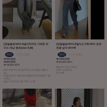
[당일발송!60%세일!]위러빗 가벼운 와
[당일발송!60%세일!]소가죽100% 은은
이드 데님 팬츠[size:S,M]
유광 삼각 레더백
￦54,000
￦109,000
￦49,000
￦43,600 60%
￦19,600 63%
[패브릭 안감 마무리]
[빈티지한 무드의 감각적인 스타일링 연출 가
[내부 지퍼포켓]
능]
[이너백]
[조절가능한 스토퍼로 체형에 맞게 착용하기 좋
아요:)]
[얇고 부드러운 코튼100% 소재]