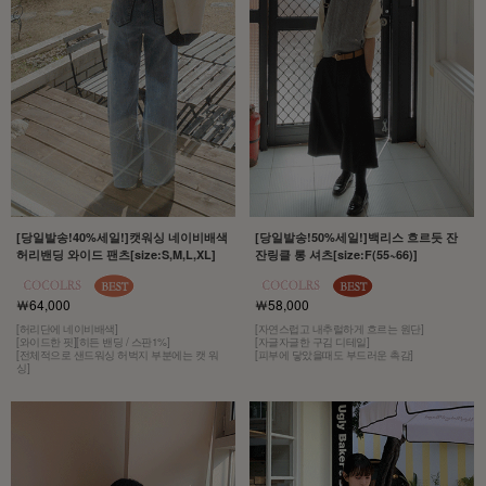
[당일발송!40%세일!]캣워싱 네이비배색
[당일발송!50%세일!]백리스 흐르듯 잔
허리밴딩 와이드 팬츠[size:S,M,L,XL]
잔링클 롱 셔츠[size:F(55~66)]
￦64,000
￦58,000
[허리단에 네이비배색]
[자연스럽고 내추럴하게 흐르는 원단]
[와이드한 핏][히든 밴딩 / 스판1%]
[자글자글한 구김 디테일]
[전체적으로 샌드워싱 허벅지 부분에는 캣 워
[피부에 닿았을때도 부드러운 촉감]
싱]