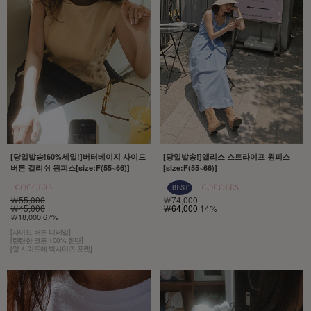
[당일발송!60%세일!]버터베이지 사이드
[당일발송!]앨리스 스트라이프 원피스
버튼 걸리쉬 원피스[size:F(55~66)]
[size:F(55~66)]
￦55,000
￦74,000
￦45,000
￦64,000
14%
￦18,000 67%
[사이드 버튼 디테일]
[탄탄한 코튼 100% 원단]
[양 사이드에 빅사이즈 포켓]