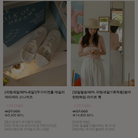
[당일발송!60% 피팅세일!1회착용]썸머
[피팅세일!80%세일!]두가지연출 데일리
탄탄짜임 라이트 햇
여리여리 스니커즈
￦37,000
￦27,000
￦14,800 60%
￦5,400 80%
[탄탄한 짜임]
[둥근 앞코가 부드럽게 표현]
[작은 얼굴을 만들어주는 챙 크기]
[약간 작게나와 반사이즈업 추천드려요!]
[측면에는 작지만 블링한 포인트]
[배색조합으로 귀여움과 유니크함]