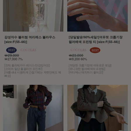
감성자수 블러썸 여리레스 블라우스
[당일발송!60%세일!]여유핏 크롭기장
[size:F(55~66)]
컬러배색 프린팅 티 [size:F(55~66)]
￦29,000
￦23,000
￦27,000 7%
￦9,200 60%
[전체 플라워자수 레이스/안감있어요]
[적당한 크롭기장에 여유로운 핏감]
[소매와 밑단 물결라인 포인트!]
[유니크한 컬러배색의 프린팅]
[여름내내 시원하게 간절기에는 쟈켓안에도 예
[어디에나 매치하기 좋아요!]
뻐요]