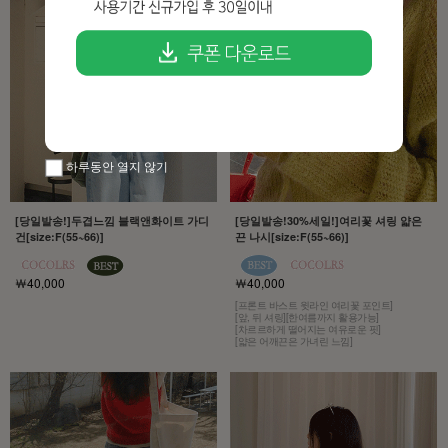
하루동안 열지 않기
[당일발송!]두겹느낌 블랙앤화이트 가디
[당일발송!30%세일!]여리꽃 셔링 얇은
건[size:F(55~66)]
끈 나시[size:F(55~66)]
￦40,000
￦40,000
[프론트 바스트 윗라인 여리꽃 포인트]
[앞, 뒤 셔링][한여름까지 활용가능]
[차르르하게 떨어지는 여유로운 핏]
[얇은 어깨끈은 가녀린 느낌]