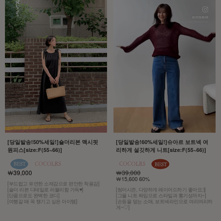
[당일발송!50%세일!]숄더리본 맥시핏
[당일발송!60%세일!]슈아르 보트넥 여
원피스[size:F(55~66)]
리하게 설깃하게 니트[size:F(55~66)]
￦39,000
￦39,000
￦15,600 60%
[부드럽고 유연한 소재감으로 편안한 착용감]
[숄더 리본 디테일로 러블리함 가득♥]
[썸머시즌, 다양하게 레이어드하기 좋아요:)]
[단품으로도 완벽한 코디]
[그물 니트 짜임으로 스타일과 통기성까지~]
[여행갈 때 꼭 챙기고 싶은 아이템]
[손등을 덮는 소매, 보트넥라인으로 여리여리하
게~♡]