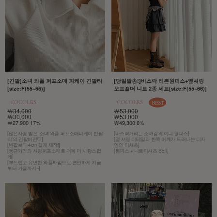
[긴팔]소녀 와플 퍼프소매 피케이 긴팔티
[당일발송!]바스락 리본원피스+옆셔링
[size:F(55~66)]
오프숄더 니트 2종 세트[size:F(55~66)]
￦34,000
￦53,000
￦30,000
￦53,000
￦27,900 17%
￦49,300 6%
[많은사랑 받은 '소녀 와플 퍼프소매피케이 반팔
[바스락거리는 소재감의 이너 원피스]
티'의 긴팔버전♡]
[옆 셔링 디테일과 한쪽 어깨가 드러나는 디자
[반팔보다 4cm 길게 제작!]
인의 티셔츠]
[둥근카라와 셔링퍼프소매로 더욱 더 사랑스럽
[원피스 + 니트티셔츠 SET]
게]
[부드럽고 유연한 와플짜임으로 편안하게 지금
부터 가을까지~]