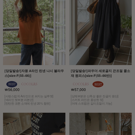
[당일발송!]자몽 A라인 린넨 나시 블라우
[당일발송!]파우더 세로골지 끈조절 쿨소
스[size:F(55~66)]
재 원피스[size:F(55~66반)]
￦56,000
￦57,000
[사랑스럽게 A라인으로 퍼지는 실루엣]
[상체부분은 신축성 좋은 잔골지 원단]
[넥라인 뒷부분 리본끈]
[스커트 라인은 풍성한 핏]
[탄탄한 코튼 소재에 린넨 20% 함유]
[어깨 스트랩은 길이조절이 가능]