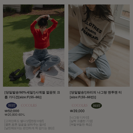
[당일발송!60%세일!]사계절 깔끔핏 크
[당일발송!]파리의 나그랑 맨투맨 티
롭 가디건[size:F(55~66)]
[size:F(55~66반)]
￦52,000
￦39,000
￦20,800 60%
[나그랑 디자인]
[고객만족도 별다섯!][한정수량!]
[살짝 크롭한 기장]
[쿨톤,윔톤 얼굴을 밝혀주는 컬러]
[부들부들한 촉감]
[날씬해보이는 편안하게 착 감기는 원단]