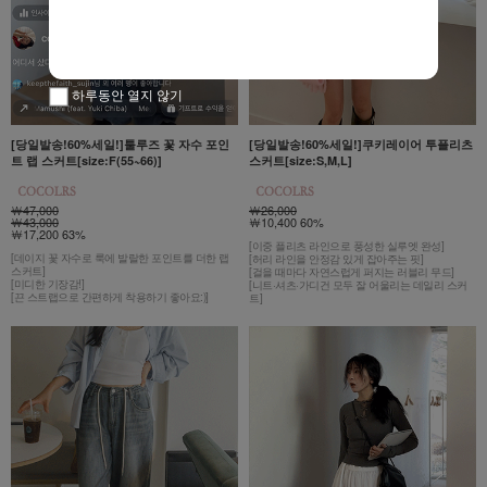
하루동안 열지 않기
[당일발송!60%세일!]툴루즈 꽃 자수 포인
[당일발송!60%세일!]쿠키레이어 투플리츠
트 랩 스커트[size:F(55~66)]
스커트[size:S,M,L]
￦47,000
￦26,000
￦43,000
￦10,400 60%
￦17,200 63%
[이중 플리츠 라인으로 풍성한 실루엣 완성]
[데이지 꽃 자수로 룩에 발랄한 포인트를 더한 랩
[허리 라인을 안정감 있게 잡아주는 핏]
스커트]
[걸을 때마다 자연스럽게 퍼지는 러블리 무드]
[미디한 기장감!]
[니트·셔츠·가디건 모두 잘 어울리는 데일리 스커
[끈 스트랩으로 간편하게 착용하기 좋아요:)]
트]