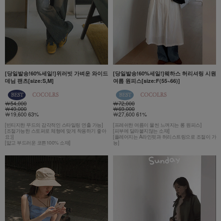
[당일발송!60%세일!]위러빗 가벼운 와이드
[당일발송!60%세일!]웨하스 허리셔링 시원
데님 팬츠[size:S,M]
여름 원피스[size:F(55~66)]
￦54,000
￦72,000
￦49,000
￦69,000
￦19,600 63%
￦27,600 61%
[빈티지한 무드의 감각적인 스타일링 연출 가능]
[프레쉬한 여름이 물씬 느껴지는 롱 원피스]
[조절가능한 스토퍼로 체형에 맞게 착용하기 좋아
[피부에 달라붙지않는 소재]
요:)]
[플레어지는 A라인핏과 허리스트링으로 조절이 가
[얇고 부드러운 코튼100% 소재]
능]