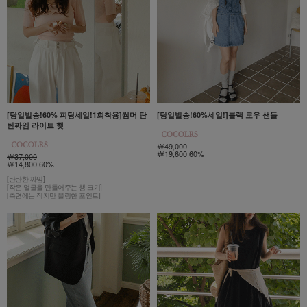
[당일발송!60% 피팅세일!1회착용]썸머 탄
[당일발송!60%세일!]블랙 로우 샌들
탄짜임 라이트 햇
￦49,000
￦19,600 60%
￦37,000
￦14,800 60%
[탄탄한 짜임]
[작은 얼굴을 만들어주는 챙 크기]
[측면에는 작지만 블링한 포인트]