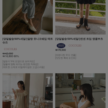
[당일발송!60%세일!]말랑 유니크쉐입 매트
[당일발송!50%세일!]린넨 트임 앵클부츠
슈즈
￦79,000
￦42,000
[트렌디한 무드 연출]
￦16,800 60%
[밋밋한 룩에 포인트]
[발등이 V넥 모양으로 보여져요]
[발볼에 맞춰 퍼지는 편안한 착화감]
[매트한 소재로 리얼레더같은 고급스러움]