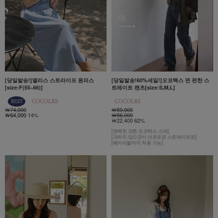
[당일발송!]앨리스 스트라이프 원피스
[당일발송!60%세일!]오코텍스 면 편한 스
[size:F(55~66)]
트레이트 팬츠[size:S,M,L]
￦74,000
￦59,000
￦64,000
14%
￦56,000
￦22,400 62%
[완벽한 코튼 오코텍스 소재]
[과하지 않으면서 여유로운 스트레이트핏]
[웨어러블하게 착용 가능]