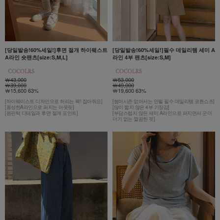
[당일발송!60%세일!]후면 절개 하이웨스트
[당일발송!60%세일!]필수 데일리템 세미 A
A라인 숏팬츠[size:S,M,L]
라인 4부 팬츠[size:S,M]
￦43,000
￦53,000
￦39,000
￦49,000
￦15,600 63%
￦19,600 63%
[하이웨이스트 디자인으로 허리는 꽉! 잡아줘요]
[썸머시즌 없어서는 안될 필수 데일리템 코튼쇼츠]
[풍성한A라인으로 퍼지는 아웃핏]
[많이 짧지 않은 4부 기장감]
[원핀턱 디테일과 후면 절개 포인트]
[부담스럽지 않은 세미 A라인으로 퍼지면서 군더
더기 없는 깔끔한 핏]