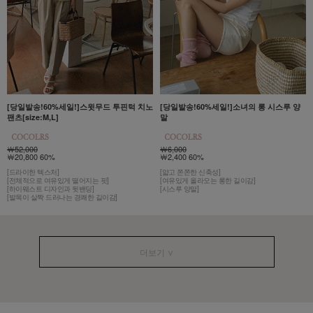
[당일발송!60%세일!]스윗무드 투핀턱 치노
[당일발송!60%세일!]소녀의 롱 시스루 양
팬츠[size:M,L]
말
￦52,000
￦6,000
￦20,800 60%
￦2,400 60%
[드라이한 텍스처]
[얇고 쫀쫀한 신축성]
[전체적으로 여유있게 떨어지는 핏]
[여유있게 올라오는 롱한 길이감]
[하이웨스트 디자인과 뒷밴딩]
[시스루 양말]
[발목이 살짝 드러나는 경쾌한 길이감]
더보기 ∨