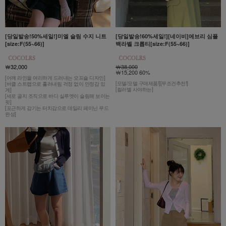
[당일발송!50%세일!]미엘 슬림 수지 니트
[당일발송!60%세일!][네이비]에브리 심플
[size:F(55~66)]
백라벨 크롭티[size:F(55~66)]
￦32,000
￦38,000
￦15,200 60%
[어깨 라인을 여리하게 드러내는 오프숄 디자인]
[모델/모델 구매제품!][무조건추천!]
[버클 스트랩으로 흘러내림 걱정 없이 안정감 있
[컬러별 사야하는]
게]
[세로 골지 조직으로 바디 실루엣이 슬림해 보이는
핏]
[포근하게 감기는 터치감으로 데일리 페미닌 무드
완성]