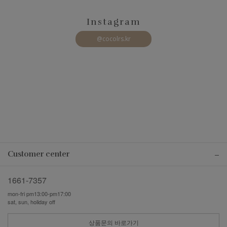
Instagram
@cocolrs.kr
Customer center
1661-7357
mon-fri pm13:00-pm17:00
sat, sun, holiday off
상품문의 바로가기