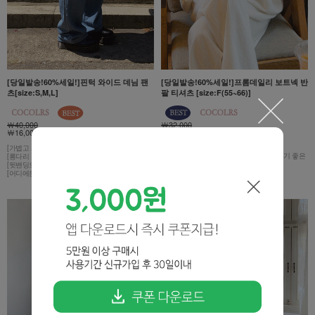
[당일발송!60%세일!]핀턱 와이드 데님 팬
[당일발송!60%세일!]프롬데일리 보트넥 반
츠[size:S,M,L]
팔 티셔츠 [size:F(55~66)]
￦40,000
￦32,000
￦16,000 60%
￦28,000
￦11,200 65%
[가볍고 시원한 여름용 핀턱 데님♥]
[하나쯤 소장하고 있으면 데일리하게 즐기기 좋은
[롱다리 만들어주는 찰떡 와이드핏]
보트넥 반팔 티셔츠]
[뒷밴딩으로 하루종일 편안하게]
[다양하게 연출 가능한 제품!]
[어디에든 휘뚜루마뚜루 코디 가능!]
[신축성이 좋고 찰랑찰랑한 시원한 소재!]