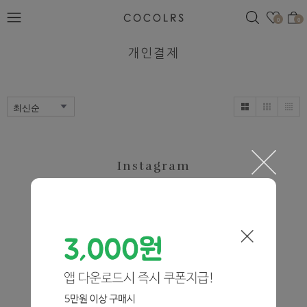
검색
관심
0
0
개인결제
Instagram
@cocolrs.kr