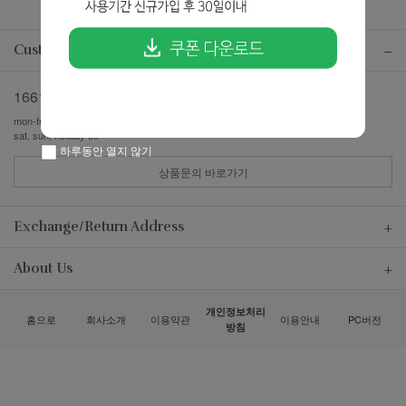
Customer center
1661-7357
mon-fri pm13:00-pm17:00
sat, sun, holiday off
하루동안 열지 않기
상품문의 바로가기
Exchange/Return Address
About Us
개인정보처리
홈으로
회사소개
이용약관
이용안내
PC버전
방침